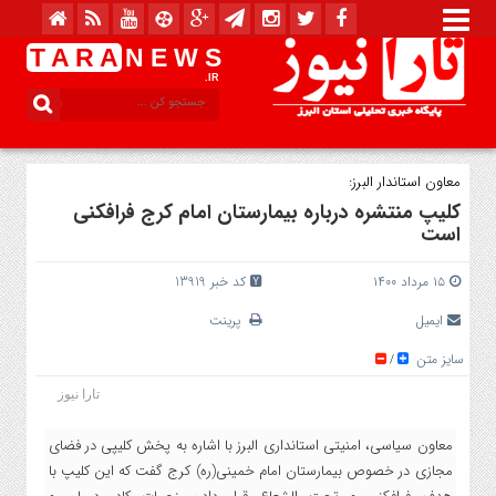
T A R A
N E W S
.IR
معاون استاندار البرز:
کلیپ منتشره درباره بیمارستان امام کرج فرافکنی
است
۱۵ مرداد ۱۴۰۰
کد خبر 13919
ایمیل
پرینت
سایز متن
/
تارا نیوز
معاون سیاسی، امنیتی استانداری البرز با اشاره به پخش کلیپی در فضای
مجازی در خصوص بیمارستان امام خمینی(ره) کرج گفت که این کلیپ با