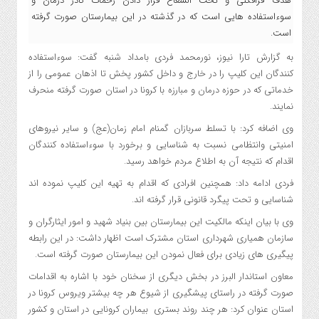
هدف فرافکنی و تحت الشعاع قرار دادن زحمات کادر درمان و
سوءاستفاده هایی است که در گذشته در این بیمارستان صورت گرفته
است.
به گزارش تارا نیوز، نورمحمد فردی بامداد شنبه گفت: سوءاستفاده
کنندگان این کلیپ را در خارج و داخل کشور پخش تا اذهان عمومی را از
خدماتی که در حوزه درمان و مبارزه با کرونا در استان صورت گرفته منحرف
نمایند.
وی اضافه کرد: با تسلط سربازان گمنام امام زمان(عج) و سایر نیروهای
امنیتی وانتظامی نسبت به شناسایی و برخورد با سوءاستفاده کنندگان
اقدام که نتیجه آن به اطلاع مردم خواهد رسید.
فردی ادامه داد: همچنین افرادی که اقدام به تهیه این کلیپ نموده اند
شناسایی و تحت پیگرد قانونی قرار گرفته اند.
وی با بیان اینکه مالکیت این بیمارستان بین بنیاد شهید و امور ایثارگران و
سازمان همیاری شهرداری استان مشترک است اظهار داشت: در این رابطه
پیگیری های زیادی برای فعال نمودن این بیمارستان صورت گرفته است.
معاون استاندار البرز در بخش دیگری از سخنان خود با اشاره به اقدامات
صورت گرفته در راستای پیشگیری از شیوع هر چه بیشتر ویروس کرونا در
استان عنوان کرد: هر چند روند بستری بیماران کرونایی در استان و کشور