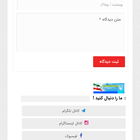
:: ما را دنبال کنید !
کانال تلگرام
کانال اینستاگرام
فیسبوک