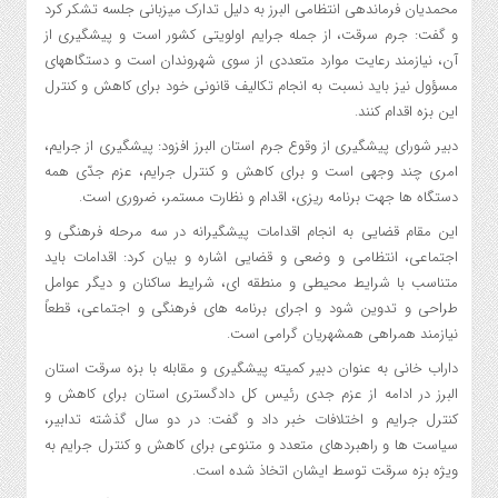
محمدیان فرماندهی انتظامی البرز به دلیل تدارک میزبانی جلسه تشکر کرد
و گفت: جرم سرقت، از جمله جرایم اولویتی کشور است و پیشگیری از
آن، نیازمند رعایت موارد متعددی از سوی شهروندان است و دستگاههای
مسؤول نیز باید نسبت به انجام تکالیف قانونی خود برای کاهش و کنترل
این بزه اقدام کنند.
دبیر شورای پیشگیری از وقوع جرم استان البرز افزود: پیشگیری از جرایم،
امری چند وجهی است و برای کاهش و کنترل جرایم، عزم جدّی همه
دستگاه ها جهت برنامه ریزی، اقدام و نظارت مستمر، ضروری است.
این مقام قضایی به انجام اقدامات پیشگیرانه در سه مرحله فرهنگی و
اجتماعی، انتظامی و وضعی و قضایی اشاره و بیان کرد: اقدامات باید
متناسب با شرایط محیطی و منطقه ای، شرایط ساکنان و دیگر عوامل
طراحی و تدوین شود و اجرای برنامه های فرهنگی و اجتماعی، قطعاً
نیازمند همراهی همشهریان گرامی است.
داراب خانی به عنوان دبیر کمیته پیشگیری و مقابله با بزه سرقت استان
البرز در ادامه از عزم جدی رئیس کل دادگستری استان برای کاهش و
کنترل جرایم و اختلافات خبر داد و گفت: در دو سال گذشته تدابیر،
سیاست ها و راهبردهای متعدد و متنوعی برای کاهش و کنترل جرایم به
ویژه بزه سرقت توسط ایشان اتخاذ شده است.