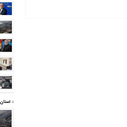
:: استان ا