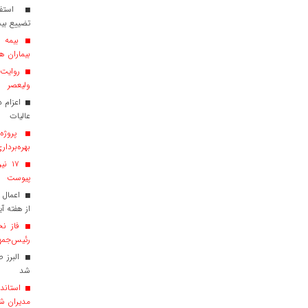
استفاد
تضییع بی
بیماران هم
روایت ش
ولیعصر
عالیات
پروژه‌
بهره‌بردار
پیوست
اعمال 
از هفته آی
فاز نخ
رئیس‌جمهو
البرز 
شد
استاندا
مدیران ش