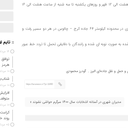
وی خاطرنشان کرد: عملیات بازسازی گالری‌ها روزهای شنبه از ساعت هشت الی ۱۲ ظهر و روزهای یکشنبه تا سه شنبه از ساعت هشت الی ۱۶
محمودی اضافه کرد: این عملیات عمرانی تا ۳۰ آذرماه ماه سال جاری در محدوده کیلومتر ۶۴ جاده کرج – چالوس در هر دو مسیر رفت و
:: تایم ل
ه به صورت نوبه ای شده و رانندگان با دقایقی تحمل تا تردد خط عبور
۱۴ مرداد ۱۴۰۵
توافق 
هرمز
و حمل و نقل جاده‌ای البرز
گودرز محمودی
۱۰ مرداد ۱۴۰۵
,
شتاب‌ب
https://taranews.ir/?p=11890
۱۰ مرداد ۱۴۰۵
افزایش
متوقف
مدیران شهری در آستانه انتخابات سال ۱۴۰۰ سرگرم حواشی نشوند »
۱۰ مرداد ۱۴۰۵
کرامت 
روند خ
۰۵ مرداد ۱۴۰۵