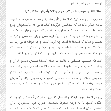
توسط عده‌ای تحریف شود.
اسناد لانه جاسوسی را در کتب درسی دانش‌آموزان منتشر کنید
خطیب نماز جمعه کرج در ادامه یادآور شد: رهبر معظم انقلاب تا حالا چند
مرتبه تذکر داده‌اند که مضامین برگزیده کتاب‌هایی که دانشجویان پیرو
خط امام از اسناد و مدارک جمع‌آوری کردند در کتب درسی قرار داده شود و
با اعتراض شدید فرمودند: چرا نمی‌گذارید نسل جوان ما، نسل جدید ما
بفهمد و بداند که آمریکا با اینجا چه کرده است و چه توطئه‌هایی زیر سر
داشته؟ امیدواریم این خواسته رهبری و مواردی دیگر ازاین‌دست که
خواسته همه دلسوزان نظام است در این دولت تحقق عینی پیدا کند.
آیت‌الله حسینی همدانی با تأکید بر اینکه استکبارستیزی دستور قرآن و
روش پیغمبر و اهل‌بیت علیهم‌السلام بوده و انقلاب اسلامی درس ضد ظلم
و ضد ظالم بودن را از قرآن و عترت گرفته است، تصریح کرد: تفکر
توحیدی انقلاب و اسلام ناب محمدی درعین‌حال که برای رفاه و آسایش
مردم برنامه دارد اما هرگز با کشورهای استکباری به هر قیمتی دست
دوستی نمی‌دهد.
وی در ادامه بابیان اینکه چند سال که این تفکر کم‌رنگ بود را دیدید که
چگونه کشور را به ورطه سقوط رساندند، عنوان کرد: مسئولان ایران
اسلامی مکرر اعلام کرده‌اند که با تمام دنیا تا جایی که خدشه به استقلال و