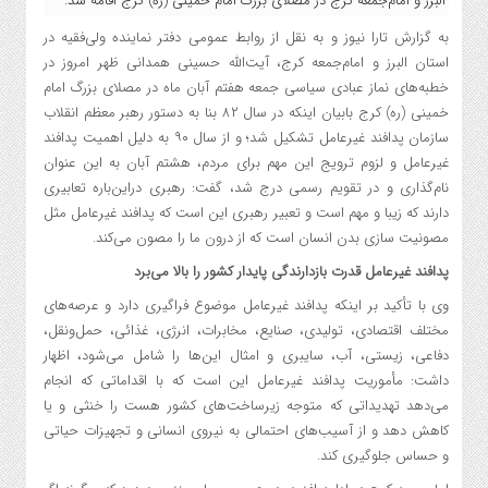
البرز و امام‌جمعه کرج در مصلای بزرگ امام خمینی (ره) کرج اقامه شد.
به گزارش تارا نیوز و به نقل از روابط عمومی دفتر نماینده ولی‌فقیه در
استان البرز و امام‌جمعه کرج، آیت‌الله حسینی همدانی ظهر امروز در
خطبه‌های نماز عبادی سیاسی جمعه هفتم آبان ماه در مصلای بزرگ امام
خمینی (ره) کرج بابیان اینکه در سال ۸۲ بنا به دستور رهبر معظم انقلاب
سازمان پدافند غیرعامل تشکیل شد؛ و از سال ۹۰ به دلیل اهمیت پدافند
غیرعامل و لزوم ترویج این مهم برای مردم، هشتم آبان به این عنوان
نام‌گذاری و در تقویم رسمی درج شد، گفت: رهبری دراین‌باره تعابیری
دارند که زیبا و مهم است و تعبیر رهبری این است که پدافند غیرعامل مثل
مصونیت سازی بدن انسان است که از درون ما را مصون می‌کند.
پدافند غیرعامل قدرت بازدارندگی پایدار کشور را بالا می‌برد
وی با تأکید بر اینکه پدافند غیرعامل موضوع فراگیری دارد و عرصه‌های
مختلف اقتصادی، تولیدی، صنایع، مخابرات، انرژی، غذائی، حمل‌ونقل،
دفاعی، زیستی، آب، سایبری و امثال این‌ها را شامل می‌شود، اظهار
داشت: مأموریت پدافند غیرعامل این است که با اقداماتی که انجام
می‌دهد تهدیداتی که متوجه زیرساخت‌های کشور هست را خنثی و یا
کاهش دهد و از آسیب‌های احتمالی به نیروی انسانی و تجهیزات حیاتی
و حساس جلوگیری کند.