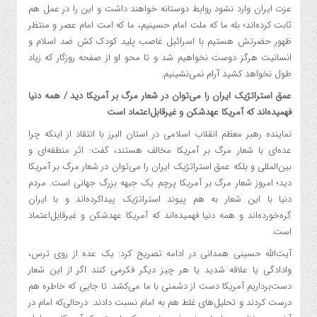
عزت ایران وارد نشود روابط دوستانه خواهند داشت و این را در عمل هم
ثابت کرده‌اند؛ بله ما که ملت امام حسینیم، ما که امت امام عصر و منتظر
ظهور حضرتش هستیم با اسرائیل غاصب پلید کودک کش ضد اسلام و
انسانیت هرگز دوست نخواهیم شد و تا محو او از صفحه روزگار که زیاد
طول نخواهد کشید آرام نمی‌نشینیم.
عمق استراتژیک ایران را می‌توان در شعار مرگ بر آمریکا دید / همه دنیا
فهمیده‌اند که آمریکا عهدشکن و غیرقابل‌اعتماد است
نماینده رهبر معظم انقلاب اسلامی در استان البرز با انتقاد از اینکه چرا
عده‌ای با شعار مرگ بر آمریکا مخالف هستند، گفت: اثر منطقه‌ای و
بین‌المللی و بلکه عمق استراتژیک ایران را می‌توان در شعار مرگ بر آمریکا
دید؛ امروز شعار مرگ بر آمریکا پرچم یک جبهه بزرگ جهانی است. مردم
دنیا با این شعار به هم پیوند استراتژیک پیداکرده‌اند و با ایران
گره‌خورده‌اند و همه دنیا فهمیده‌اند که آمریکا عهدشکن و غیرقابل‌اعتماد
است.
آیت‌الله حسینی همدانی در ادامه تصریح کرد: یک عده از روی ترس،
وادادگی یا علاقه شدید یا هر چیز دیگر فکرمی کنند اگر از این شعار
دست‌برداریم آمریکا دست از دشمنی با ما می‌کشد. تا جایی که خاطره هم
درست کردند و تحلیل‌های غلط هم به امام نسبت دادند. درحالی‌که امام در