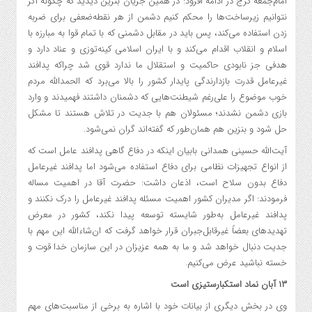
امام‌جمعه کرج در ادامه افزود: در همین جریان بنزین دیدید که چگونه اگر
نتوانیم زیرساخت‌ها را محکم کنیم دشمن از هر نقطه‌ضعفی برای ضربه
زدن استفاده می‌کند، پس باید در مقابل دشمنی که با تمام قوا به مبارزه با
اسلام و انقلاب اقدام می‌کند و با ایران اسلامی کینه‌توزی و عناد دارد و
هدفی جز نابودی حاکمیت و استقلال ما ندارد قوی شد چراکه پدافند
غیرعامل قدرت بازدارندگی پایدار کشور را بالا می‌برد که الحمدالله مردم
خوب موضوع را علی‌رغم شیطنت‌هایی که دشمنان داشتند فهمیدند و وارد
بازی دشمن نشدند؛ مسئولان هم با جدیت در تلاش هستند تا مشکل
حل شود و بنزین هم همان‌طور که گفته‌اند گران نمی‌شود.
آیت‌الله حسینی همدانی بابیان اینکه در دفاع گاهی پدافند عامل است که
از انواع تجهیزات نظامی برای دفاع استفاده می‌شود اما پدافند غیرعامل
دفاع بدون سلاح است، اذعان داشت: حضرت آقا در اهمیت مساله
فرمودند: اگر مدیران کشور اهمیت مسئله پدافند غیرعامل را درک نکنند و
پدافند غیرعامل به‌طور شایسته توسعه پیدا نکند، کشور در معرض
تهدیدهای بعضاً غیرقابل‌جبران قرار خواهد گرفت که ان‌شاءالله این مهم با
جدیت دنبال خواهد شد و ما به همه عزیزان در این سازمان خدا قوت و
خسته نباشید عرض می‌کنیم.
۱۳ آبان نماد استکبارستیزی است
وی در بخش دیگری از بیانات خود با اشاره به برخی از مناسبت‌های مهم