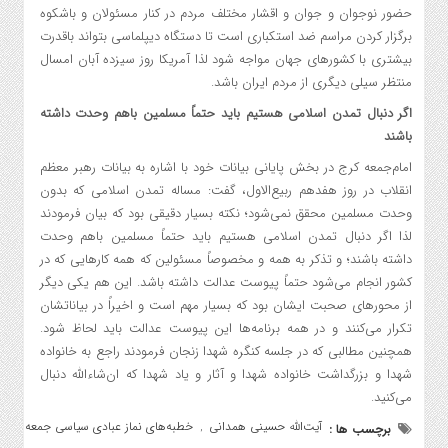
حضور نوجوان و جوان و اقشار مختلف مردم در کنار مسئولان و باشکوه
برگزار کردن مراسم ضد استکباری است تا دستگاه دیپلماسی بتواند باقدرت
بیشتری با کشورهای جهان مواجه شود لذا آمریکا روز سیزده آبان امسال
منتظر سیلی دیگری از مردم ایران باشد.
اگر دنبال تمدن اسلامی هستیم باید حتماً مسلمین باهم وحدت داشته
باشند
امام‌جمعه کرج در بخش پایانی بیانات خود با اشاره به بیانات رهبر معظم
انقلاب در روز هفدهم ربیع‌الاول، گفت: مساله تمدن اسلامی که بدون
وحدت مسلمین محقق نمی‌شود؛ نکته بسیار دقیقی بود که بیان فرمودند
لذا اگر دنبال تمدن اسلامی هستیم باید حتماً مسلمین باهم وحدت
داشته باشند؛ و تذکر به همه و مخصوصاً مسئولین که همه کارهایی که در
کشور انجام می‌شود حتماً پیوست عدالت داشته باشد. این هم یکی دیگر
از محورهای صحبت ایشان بود که بسیار مهم است و اخیراً در بیاناتشان
تکرار می‌کنند و در همه برنامه‌ها این پیوست عدالت باید لحاظ شود.
همچنین مطالبی که در جلسه کنگره شهدا زنجان فرمودند راجع به خانواده
شهدا و بزرگداشت خانواده شهدا و آثار و یاد شهدا که ان‌شاءالله دنبال
می‌کنید.
آیت‌الله حسینی همدانی
خطبه‌های نماز عبادی سیاسی جمعه
برچسب ها :
,