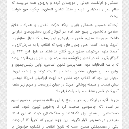
استکبار و ام‌الفساد جهانی را دوچندان کرده و به‌زودی همه می‌بینند که
نظام لیبرال دمکراسی غرب و منشأ تباهی انسان‌ها چگونه فرو خواهد
ریخت.
آیت‌الله حسینی همدانی بابیان اینکه حرکت انقلابی و همراه بااخلاق
اسلامی دانشجویان پیرو خط امام در گروگان‌گیری دستاوردهای فراوانی
داشت من‌جمله منزوی شدن جریان‌های لیبرالیستی که دنبال سازش با
آمریکا بودند، گفت: حتی جریان‌های چپ که انقلاب را به سازش‌کاری با
آمریکا متهم می‌کردند، چیزی برای گفتن نداشتند. در طول این ۴۴۴ روز
گروگان‌گیری که در کشور واقع‌شده بود مردم چنان شوری پیداکرده بودند
که با سه انتخابات مهم، همه‌پرسی قانون اساسی، اولین رئیس‌جمهور و
اولین مجلس شورای اسلامی، انقلاب را تثبیت کردند و از همه این‌ها
مهم‌تر این بود که انقلاب دوم نشان داد ابهت ابرقدرتی آمریکا توهمی
بیش نیست و هیمنه پوشالی آمریکا در جهان فروریخت و مردم زیر سلطه
آمریکا در اقصی نقاط عالم را جرئت قیام داد.
وی با تأکید بر اینکه باید خیلی راجع به این واقعه بخصوص تحقیق عمیق
در اسناد لانه جاسوسی صحبت کرد تا به‌خوبی تبیین شود، گفت:
دست‌هایی از همان اول نگذاشتند و سنگ‌اندازی کردند که این اسناد
به‌راحتی در دسترس قرار نگیرند. این جهاد تبیین که اخیراً آقا فرمودند،
یکی از مصادیقش همین است که تاریخ انقلاب را نگذاریم فراموش یا