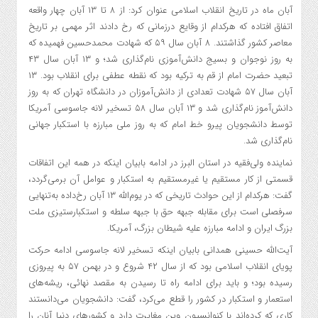
آبان ماه در تاریخ انقلاب اسلامی عنوان کرد: از ۸ تا ۱۳ آبان چهار واقعه
اتفاق افتاده که هرکدام از وقایع درزمانی که رخ دادند اثر مهمی بر تاریخ
معاصر کشور گذاشتند. ۸ آبان سال ۵۹ که شهادت محمدحسین فهمیده که
به روز نوجوان و بسیج دانش‌آموزی نام‌گذاری شد؛ و ۱۳ آبان سال ۴۳
تبعید حضرت امام از قم به ترکیه بود که نقطه عطفی برای انقلاب بود. ۱۳
آبان سال ۵۷ شهادت تعدادی از دانش‌آموزان در دانشگاه تهران که به روز
دانش‌آموز نام‌گذاری شد و ۱۳ آبان سال ۵۸ تسخیر لانه جاسوسی آمریکا
توسط دانشجویان پیرو خط امام که به روز ملی مبارزه با استکبار جهانی
نام‌گذاری شد.
نماینده ولی‌فقیه در استان البرز در ادامه بابیان اینکه در همه این اتفاقات
قسمتی از کار مستقیم یا غیرمستقیم به استکبار و عوامل آن برمی‌گردد،
گفت: هرکدام از این حوادث تاریخى که در یوم‌الله ۱۳ آبان رخ‌داده به‌تنهایی
سرفصلی است برای مقابله جبهه حق با جبهه سلطه و استکبارستیزی ملت
بزرگ ایران و ادامه مبارزه علیه شیطان بزرگ، آمریکا.
آیت‌الله حسینی همدانی بابیان اینکه تسخیر لانه جاسوسی ادامه حرکت
پویای انقلاب اسلامی بود که از سال ۴۲ شروع و در بهمن ۵۷ به پیروزی
رسیده بود؛ و باید برای ادامه راه تا رسیدن به مقصد نهائی، ریشه‌های
استعمار و استکبار در کشور را قطع می‌کرد، گفت: دانشجویان می‌دانستند
کاری که کرده‌اند با کنوانسیون وین مغایرت دارد و کشورهای دنیا آنان را