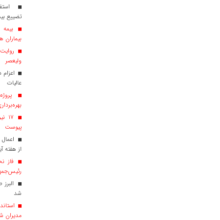
استفاد
تضییع بی
بیماران هم
روایت ش
ولیعصر
عالیات
پروژه‌
بهره‌بردار
پیوست
اعمال 
از هفته آی
فاز نخ
رئیس‌جمهو
البرز 
شد
استاندا
مدیران ش