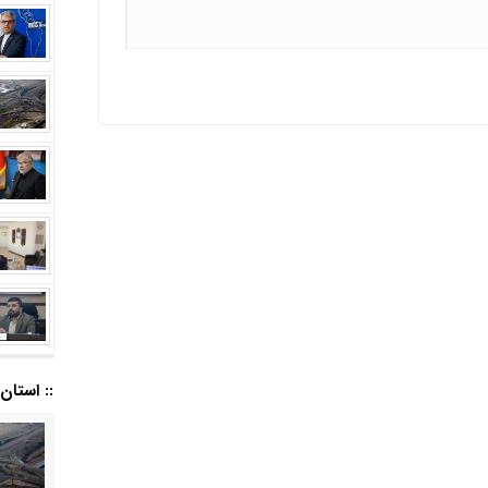
:: استان ا