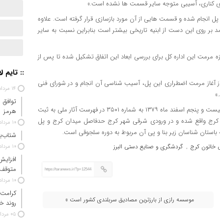
 های کناری، آسیبی متوجه سایر قسمت ها نشده است.»
 پل انجام شده و قسمت هایی از آن مورد بازسازی قرار گرفته است. علاوه
آمد بر روی این دست از ابنیه تاریخی بیشتر است بنابراین نسبت به سایر
 مرمت این اداره کل برای بررسی ابعاد این اتفاق تشکیل شده تا پس از
:: تایم ل
ز آغاز مرمت اضطراری این پل، آسیب شناسی آن انجام و در شورای فنی
۱۴ مرداد ۱۴۰۵
»
توافق 
پل تاریخی خاتون از جمله ابنیه تاریخی استان البرز است که به تاریخ بیست و پنجم اسفند ماه ۱۳۷۹ به شماره ۳۵۰۱ در فهرست آثار ملی به ثبت
هرمز
۶ متر و عرض ۷ متر بر روی رودخانه کرج واقع شده و در ورودی شرقی شهر کرج حدفاصل میدان کرج و پل
۱۰ مرداد ۱۴۰۵
 باستان شناسان زیر بنا و پی آن مربوط به دوره سلجوقی است.
شتاب‌ب
 خاتون کرج
گردشگری و صنایع دستی البرز
۱۰ مرداد ۱۴۰۵
,
افزایش
متوقف
https://taranews.ir/?p=12544
۱۰ مرداد ۱۴۰۵
کرامت 
موسسه رازی از بارزترین مصادیق سربلندی کشور است »
روند خ
۰۵ مرداد ۱۴۰۵