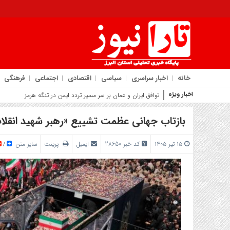
خانه
اخبار سراسری
سیاسی
اقتصادی
اجتماعی
فرهنگی
اخبار ویژه
روایت شهردار کمال
بازتاب جهانی عظمت تشییع «رهبر شهید انقلاب»
۱۵ تیر ۱۴۰۵
کد خبر 28650
ایمیل
پرینت
سایز متن
/