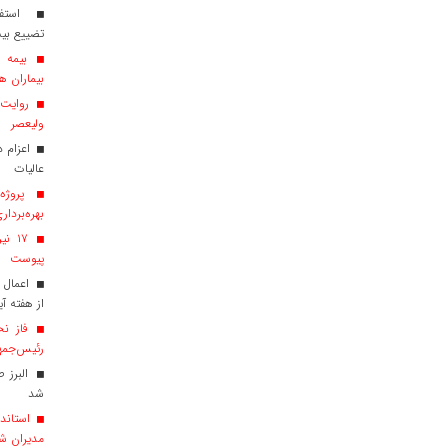
استفاد
تضییع بی
بیماران هم
روایت ش
ولیعصر
عالیات
پروژه‌
بهره‌بردار
پیوست
اعمال 
از هفته آی
فاز نخ
رئیس‌جمهو
البرز 
شد
استاندا
مدیران ش