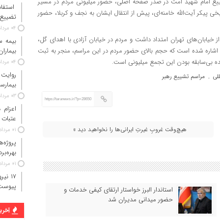
ییع امام شهید امت در صدر صفحه اصلی، حضور میلیونی مردم در مسیر
استفاد
خی پیکر آیت‌الله خامنه‌ای، پیش از انتقال ایشان به نجف و کربلا، حضور
تضییع 
۰۴ مرداد ۱۴۰۵
زارش آمده است که کاروان تشییع در طول ۱۰ کیلومتر از خیابان‌های تهران امتداد داشت و مردم در خیابان آزادی با اهدای گل،
س، اشاره شده است که حجم بالای حضور مردم در این مراسم، منجر به ثبت
بیماران
۰۴ مرداد ۱۴۰۵
روایت
للی
مراسم تشییع رهبر
,
بیمارس
۰۳ مرداد ۱۴۰۵
https://taranews.ir/?p=28650
عتبات 
هیچ‌وقت غروبِ غیرتِ ایرانی‌ها را نخواهید دید »
۰۱ مرداد ۱۴۰۵
پروژه‌
بهره‌بر
۰۱ مرداد ۱۴۰۵
پیوست
استاندار البرز خواستار ارتقای کیفی خدمات و
حضور میدانی مدیران شد
آخرین