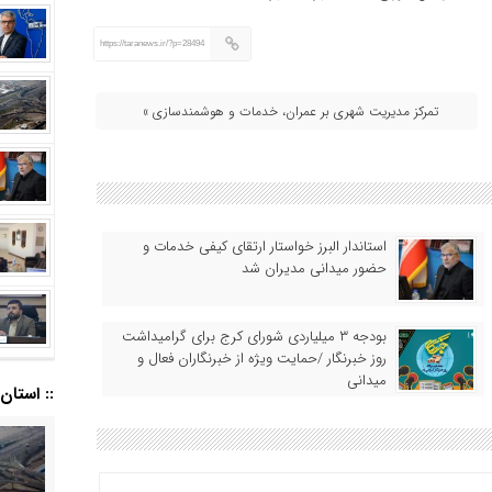
https://taranews.ir/?p=28494
تمرکز مدیریت شهری بر عمران، خدمات و هوشمندسازی »
استاندار البرز خواستار ارتقای کیفی خدمات و
حضور میدانی مدیران شد
بودجه ۳ میلیاردی شورای کرج برای گرامیداشت
روز خبرنگار /حمایت ویژه از خبرنگاران فعال و
میدانی
:: استان ا