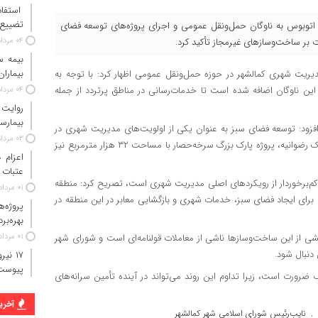
استفاد
تضییع 
ای اسلامی شهر کمالشهر از اضافه شدن ۱۵ دستگاه اتوبوس به ناوگان حمل‌ونقل عمومی و اجرای پروژه‌های توسعه فضای
 بر ساخت‌وسازهای غیرمجاز تأکید کرد.
۰۴ مرداد ۱۴۰۵
بیماران
ت مدیریت شهری کمالشهر در حوزه حمل‌ونقل عمومی اظهار کرد: با توجه به
۱۵ دستگاه اتوبوس جدید به این ناوگان اضافه شده است تا خدمات‌رسانی در مناطق پرتردد از جمله
۰۴ مرداد ۱۴۰۵
روایت
بیمارس
افزود: توسعه فضای سبز به عنوان یکی از اولویت‌های مدیریت شهری در
۰۳ مرداد ۱۴۰۵
دستور کار قرار دارد و در این راستا علاوه بر پارک‌های محلی از جمله پارک رضوانیه، پروژه پارک بزرگ سرخه‌حصار با مساحت ۳۲ هزار مترمربع نیز
عتبات 
 کم‌برخوردار از رویکردهای اصلی مدیریت شهری است، تصریح کرد: منطقه
۰۱ مرداد ۱۴۰۵
 برای ایجاد فضای سبز، خدمات شهری و بازگشایی معابر در این منطقه در
پروژه‌
بهره‌بر
شی از این ساخت‌وسازها ناشی از معاملات قولنامه‌ای است و شورای شهر
۰۱ مرداد ۱۴۰۵
 دنبال شود.
پیوست
رورت است، زیرا تداوم این روند می‌تواند در آینده تأمین سرانه‌های
آخرین
نایب‌رئیس شورای اسلامی شهر کمالشهر
,