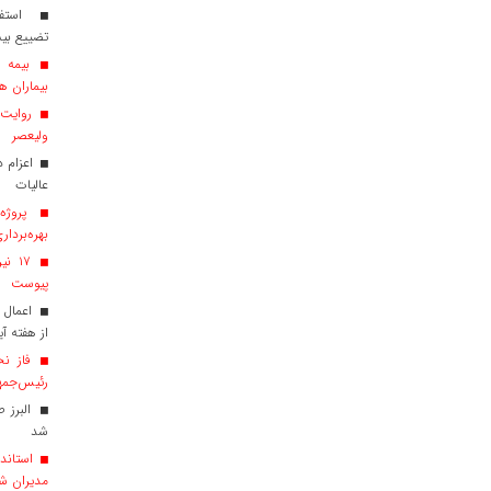
استفاد
تضییع بی
بیماران هم
روایت ش
ولیعصر
عالیات
پروژه‌
بهره‌بردار
پیوست
اعمال 
از هفته آی
فاز نخ
رئیس‌جمهو
البرز 
شد
استاندا
مدیران ش