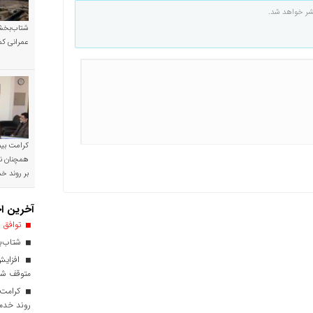
شر خواهد شد.
شتاب‌بخشی
عمرانی کم
کرامت بیمه
همچنان نی
بر روند 
آخرین اخ
توافق ا
شتاب‌بخ
افزایش
متوقف ش
کرامت ب
روند خدم