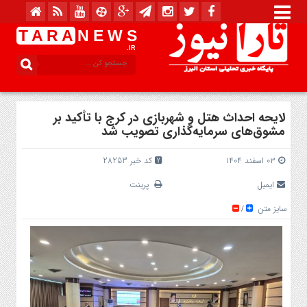
T A R A
N E W S
.IR
لایحه احداث هتل و شهربازی در کرج با تأکید بر
مشوق‌های سرمایه‌گذاری تصویب شد
۰۳ اسفند ۱۴۰۴
کد خبر 28253
ایمیل
پرینت
سایز متن
/