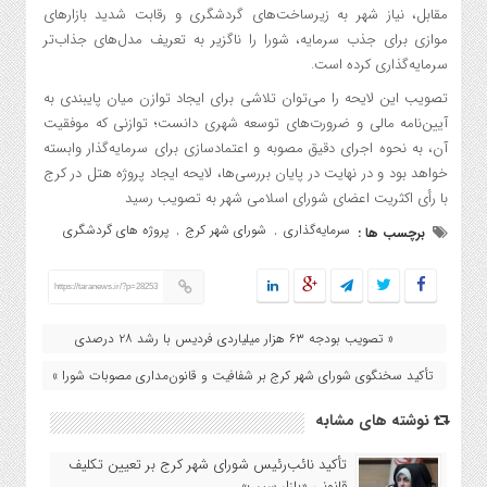
مقابل، نیاز شهر به زیرساخت‌های گردشگری و رقابت شدید بازارهای
موازی برای جذب سرمایه، شورا را ناگزیر به تعریف مدل‌های جذاب‌تر
سرمایه‌گذاری کرده است.
تصویب این لایحه را می‌توان تلاشی برای ایجاد توازن میان پایبندی به
آیین‌نامه مالی و ضرورت‌های توسعه شهری دانست؛ توازنی که موفقیت
آن، به نحوه اجرای دقیق مصوبه و اعتمادسازی برای سرمایه‌گذار وابسته
خواهد بود و در نهایت در پایان بررسی‌ها، لایحه ایجاد پروژه هتل در کرج
با رأی اکثریت اعضای شورای اسلامی شهر به تصویب رسید
سرمایه‌گذاری
شورای شهر کرج
پروژه های گردشگری
برچسب ها :
,
,
https://taranews.ir/?p=28253
« تصویب بودجه ۶۳ هزار میلیاردی فردیس با رشد ۲۸ درصدی
تأکید سخنگوی شورای شهر کرج بر شفافیت و قانون‌مداری مصوبات شورا »
نوشته های مشابه
تأکید نائب‌رئیس شورای شهر کرج بر تعیین تکلیف
قانونی «بازار سیب»