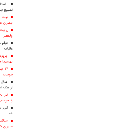
استفاد
تضییع بی
بیماران هم
روایت ش
ولیعصر
عالیات
پروژه‌
بهره‌بردار
پیوست
اعمال 
از هفته آی
فاز نخ
رئیس‌جمهو
البرز 
شد
استاندا
مدیران ش