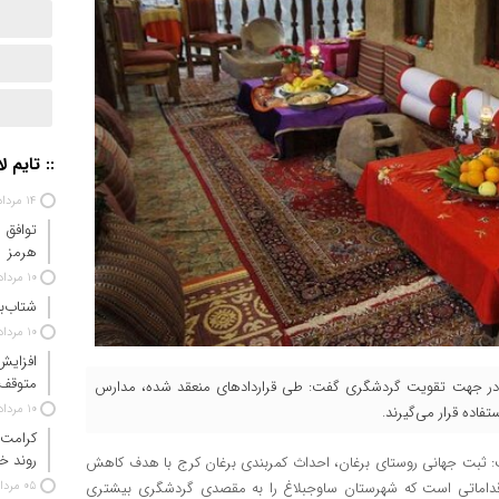
:: تایم ل
۱۴ مرداد ۱۴۰۵
توافق 
هرمز
۱۰ مرداد ۱۴۰۵
شتاب‌ب
۱۰ مرداد ۱۴۰۵
افزایش
متوقف
وکه در جهت تقویت گردشگری گفت: طی قراردادهای منعقد شده، مدارس
۱۰ مرداد ۱۴۰۵
تفاده قرار می‌گیرند.
کرامت 
روند خ
ت: ثبت جهانی روستای برغان، احداث کمربندی برغان کرج با هدف کاهش
ه اقداماتی است که شهرستان ساوجبلاغ را به مقصدی گردشگری بیشتری
۰۵ مرداد ۱۴۰۵