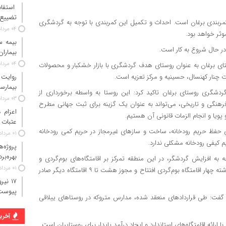
استفاد
تضییع 
 کمربندی برغان است. احداث و تکمیل این کمربندی با توجه به گردشگری
۰۴ مرداد ۱۴۰۵
ثر خواهد بود.
 در حال شروع به کار است.
بیماران
۰۴ مرداد ۱۴۰۵
تای برغان به عنوان روستای هدف گردشگری با بازار خشکبار و محصولات
 چنار کهنسال، حسینیه و مرکز تعزیه است.
روایت
بیمارس
دشگری روستای برغان تاکید کرد: این روستا به واسطه برخورداری از
۰۳ مرداد ۱۴۰۵
رهنگی و تاریخی، می‌تواند به عنوان یک گزینه برای ثبت جهانی مطرح
 پویا و انجام الزمات قانونی آن هستیم.
عتبات 
ی حفظ حریم رودخانه، ساخت و سازهای غیرمجاز در حریم کمی رودخانه
۰۱ مرداد ۱۴۰۵
م کیفی رودخانه مشکلی ندارد.
پروژه‌
بهره‌بر
 به افزایش گردشگر، در این منطقه تمرکز بر اقامتگاه‌های بوم‌گردی و
۰۱ مرداد ۱۴۰۵
مجتمع‌های گردشگری به جای ویلاسازی صرف است. در هفت ماه گذشته چهار اقامتگاه بوم‌گردی افتتاح و مجوز هشت تا ۹ اقامتگاه دیگر صادر
پیوست
گفت: طی قراردادهای منعقد شده، مدارس متروکه در روستاهای ییلاقی
آخرین
ائه اقامتگاه‌های استاندارد و ایجاد درآمد پایدار برای روستاییان است.