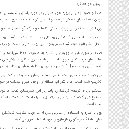
تبدیل خواهد کرد.
صادقلو افزود: یکی از پروژه های عمرانی در حوزه راه این شهرستان،
بودن منطقه برای کاهش ترافیک و تسهیل تردد به سمت کرج بسیار مو
وی افزود: پیمانکار این پروژه عمرانی انتخاب و کارگاه آن تجهیز شده و
صادقلو به جاذبه‌های گردشگری روستای برغان اشاره کرد و گفت: روس
محلی مثل آلو و توت شناخته می‌شود. این روستا دارای مسجد و درخت
فرماندار شهرستان ساوجبلاغ با اشاره به ضرورت حفظ میراث‌های گر
جاذبه‌های برجسته‌ای چون طبیعت زیبا، معماری سنتی و ارزش‌های ف
شود. از این رو به دنبال ثبت جهانی این روستا به عنوان روستای زنده و
وی درباره حفظ حریم رودخانه در روستای برغان خاطرنشان کرد: برا
تخریب شده ‌است اما با نظر آب منطقه‌ای، وجود میز و نیمکت در حری
صادقلو درباره توسعه گردشگری پایداردر این شهرستان گفت: با توجه
شده است.
وی با اشاره به استفاده از مدارس متروکه در جهت تقویت گردشگری 
برای اقامتگاه بوم‌گردی بازسازی و مورد استفاده قرار می‌گیرند.
صادقلو تاکید کرد: هدف از این کار کاهش عطش ساخت و ساز غیرمجاز با ار