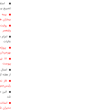
استفاد
تضییع بی
بیماران هم
روایت ش
ولیعصر
عالیات
پروژه‌
بهره‌بردار
پیوست
اعمال 
از هفته آی
فاز نخ
رئیس‌جمهو
البرز 
شد
استاندا
مدیران ش