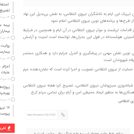
استفاد
تضییع 
بریک این ایام به تلاشگران نیروی انتظامی، به نقش بی‌بدیل این نهاد
۰۴ مرداد ۱۴۰۵
 طرح‌ها و برنامه‌های نوین نیروی انتظامی اعلام نمود.
 اسلامی شهر کرج با یادآوری جنگ تحمیلی ۱۲ روزه، از اقدامات ارزشمند و موثر نیروی انتظامی در آن ایام و همچنین در شرایط
بیماران
های امنیتی هوشمندانه در طول این بحران‌ها، توانسته است امنیت و آرامش
۰۴ مرداد ۱۴۰۵
روایت
بیمارس
یسی نوین نقش مهمی در پیشگیری و کنترل جرایم دارد و همکاری مستمر
۰۳ مرداد ۱۴۰۵
رفاه شهروندان است.
 حمایت از نیروی انتظامی تصویب و اجرا کرده است که نشان‌دهنده عزم
عتبات 
۰۱ مرداد ۱۴۰۵
نه‌روزی سبزپوشان نیروی انتظامی، تصریح کرد:هفته نیروی انتظامی
پروژه‌
اری‌ها به منظور ایجاد محیطی امن و آرام برای تمامی مردم کرج.
بهره‌بر
۰۱ مرداد ۱۴۰۵
ی انتظامی
پیوست
https://taranews.ir/?p=27113
آخرین
رسانه، خط مقدم «جهاد تبیین» علیه جنگ روانی دشمن است »