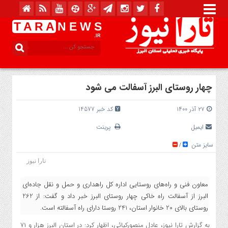
T A R A
N E W S
.IR
چهار روستای البرز آسفالت می شود
۲۷ آذر ۱۴۰۰
کد خبر 14577
ایمیل
پرینت
سایز متن
/
تارا نیوز
معاون فنی و راه‌های روستایی اداره کل راهداری و حمل و نقل جاده‌ای
البرز از آسفالت راه خاکی چهار روستای البرز خبر داد و گفت: از 262
روستای بالای 20 خانوار استان، 241 روستا دارای راه آسفالته است.
به گزارش تارا نیوز، عادل منصورکیائی، اظهار کرد: در استان البرز هزار و ۷۱