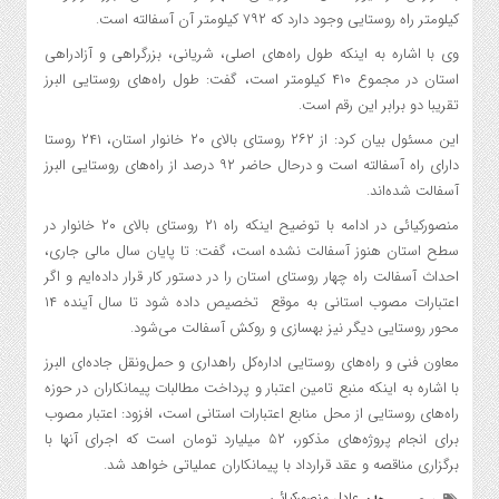
کیلومتر راه روستایی وجود دارد که ۷۹۲ کیلومتر آن آسفالته است.
وی با اشاره به اینکه طول راه‌های اصلی، شریانی، بزرگراهی و آزادراهی
استان در مجموع ۴۱۰ کیلومتر است، گفت: طول راه‌های روستایی البرز
تقریبا دو برابر این رقم است.
این مسئول بیان کرد: از ۲۶۲ روستای بالای ۲۰ خانوار استان، ۲۴۱ روستا
دارای راه آسفالته است و درحال حاضر ۹۲ درصد از راه‌های روستایی البرز
آسفالت شده‌اند.
منصورکیائی در ادامه با توضیح اینکه راه ۲۱ روستای بالای ۲۰ خانوار در
سطح استان هنوز آسفالت نشده است، گفت: تا پایان سال مالی جاری،
احداث آسفالت راه چهار روستای استان را در دستور کار قرار داده‌ایم و اگر
اعتبارات مصوب استانی به موقع تخصیص داده شود تا سال آینده ۱۴
محور روستایی دیگر نیز بهسازی و روکش آسفالت می‌شود.
معاون فنی و راه‌های روستایی اداره‌کل راهداری و حمل‌ونقل جاده‌ای البرز
با اشاره به اینکه منبع تامین اعتبار و پرداخت مطالبات پیمانکاران در حوزه
راه‌های روستایی از محل منابع اعتبارات استانی است، افزود: اعتبار مصوب
برای انجام پروژه‌های مذکور، ۵۲ میلیارد تومان است که اجرای آنها با
برگزاری مناقصه و عقد قرارداد با پیمانکاران عملیاتی خواهد شد.
عادل منصورکیائی
,