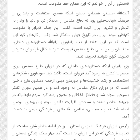
قسمتی از آن را خواندم که این همان خط مقاومت است.
آیت‌الله حسینی همدانی بابیان اینکه همین استقامت و پایداری و
فرهنگ شهادت‌طلبی بود که دفاع مقدس را ماندگار کرد و دنیا را وادار به
کرنش و تکریم ایران کرده است، گفت: این جنگ نابرابر با مقاومت
کم‌نظیر مردم ایران، در تاریخ جهان ماندگار شد. یکی از کارهای لازم این
است که در این هفته از باب یادآوری ایام‌الله دستاوردهای داخلی،
منطقه‌ای و بین‌المللی دفاع مقدس فهرست شود تا لااقل فراموش نشود و
تحریف گران نتوانند تحریف کنند.
وی بابیان اینکه دستاوردهای داخلی که در دوران دفاع مقدس برای
مجموعه کشور به وجود آمد فراوان است، تأکید کرد: خودباوری‏، شکوفایی
استعدادها و رشد خلاقیت‌ها و باورهای دینی ازجمله دستاوردهای داخلی
است که در دوران دفاع مقدس به وجود آمد و در همین دوران تفکر
بسیجی متولد شد و فضائل اخلاقی و معنوی رشد کرد. مردم داوطلبانه در
جبهه‌ها حاضر شدند و سنجش ظرفیت دفاعی مردم و نیروهای مردمی
انجام شد. تجارب سیاسی، نظامی، اقتصادی و فرهنگی مهمی به دست
آمد.
رئیس شورای فرهنگ عمومی استان البرز در ادامه خاطرنشان ساخت: از
تجارب فرهنگی که در این دوران به دست آمد مهار سبک زندگی تجملی و