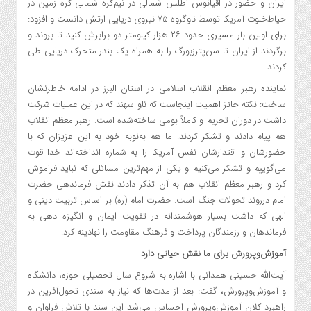
ایران و حضور در اقیانوس اطلس شمالی در نیم‌کره شمالی کره زمین در
حیاط‌خلوت آمریکا توسط ناوگروه ۷۵ نیروی دریایی ارتش دانست و افزود:
برای اولین بار مسیری حدود ۲۶ هزار کیلومتر دو برابرش کنید تا بروند و
برگردند از ایران تا سن‌پترزبورگ را به همراه یک بندر متحرک دریایی طی
کردند.
نماینده رهبر معظم انقلاب اسلامی در استان البرز در ادامه خاطرنشان
ساخت: نکته حائز اهمیت اینجاست که ناو سهند که در این عملیات شرکت
داشت در دوران تحریم و کاملاً بومی ساخته‌شده است. رهبر معظم انقلاب
هم پیام دادند و تشکر کردند. ما هم به‌نوبه خود به این عزیزان که با
حضورشان و اقتدارشان نفس آمریکا را به شماره انداخته‌اند خدا قوت
می‌گوییم و تشکر می‌کنیم و یکی از مهم‌ترین مسائلی که نباید فراموش
کرد و رهبر معظم انقلاب هم به آن تذکر دادند نقش فرماندهی حضرت
امام درروند تحولات جنگ است. حضرت امام (ره) بر اساس تربیت دینی و
الهی که داشت بسیار هوشمندانه در تقویت ایمان و انگیزه دهی به
فرماندهان و رزمندگان پرداخت و فرهنگ مقاومت را نهادینه کرد.
آموزش‌وپرورش برای ما نقش حیاتی دارد
آیت‌الله حسینی همدانی با اشاره به شروع سال تحصیلی حوزه، دانشگاه
و آموزش‌وپرورش، گفت: بعد از مدت‌ها که نیاز به سندی تحول‌آفرین در
راهبرد کلان آموزش‌وپرورش احساس می‌شد این سند با تلاش فراوان و