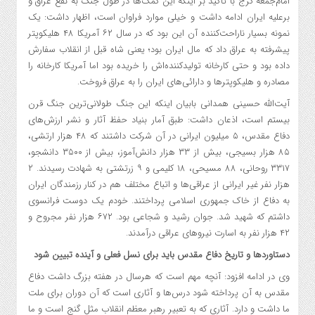
امام‌جمعه کرج با تأکید بر اینکه این کمک‌ها در طول جنگ به نفع عراق و
برعلیه ایران ادامه داشت و خیلی موارد فراوان است، اظهار داشت: یک
نمونه بسیار ناراحت‌کننده آن این بود که در سال ۶۲ آمریکا ۴۸ هلیکوپتر
پیشرفته به عراق داد که مال ایران بود؛ یعنی شاه قبل از انقلاب سفارش
داده بود و حتی کارخانه تولیدکننده‌اش را خریده بود اما آمریکا کارخانه را
مصادره و هلیکوپترها و دارائی‌های ایران را به عراق فروخت.
آیت‌الله حسینی همدانی بابیان اینکه این جنگ طولانی‌ترین جنگ قرن
بیستم است، اذعان داشت: طبق آمار بنیاد حفظ آثار و نشر ارزش‌های
دفاع مقدس، ۵ میلیون ایرانی در آن شرکت داشتند که ۴۸ هزار ارتشی،
۸۵ هزار بسیجی، بیش از ۳۳ هزار دانش‌آموز، بیش از ۳۵۰۰ دانشجو،
۳۳۱۷ روحانی، ۸۸ مسیحی، ۱۸ کلیمی و ۹ زرتشتی به شهادت رسیدند. ۲
هزار نفر غیر ایرانی از عراقی‌ها و اتباع مختلف هم در کنار رزمندگان ایران
به دفاع از خاک جمهوری اسلامی پرداختند. خودم یک دوست فرانسوی
داشتم که شهید شد. جوان رشید و شجاعی بود. ۶۷۲ هزار نفر مجروح و
۴۲ هزار نفر به اسارت نیروهای عراقی درآمدند.
دستاوردها و تاریخ دفاع مقدس باید برای نسل فعلی و آینده تبیین شود
وی در ادامه افزود: آنچه مهم است که هرسال در هفته بزرگ داشت دفاع
مقدس به آن پرداخته شود درس‌ها و آثاری است که آن دوران برای ملت
ما داشت و دارد. آثاری که به تعبیر رهبر معظم انقلاب مثل گنج است و ما