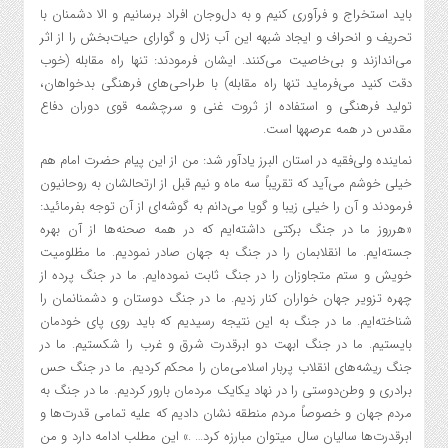
باید استخراج و فرآوری کنیم و به دل‌وجان افراد برسانیم و الا دشمنان با
تحریف و انحراف و ایجاد شبهه این آب زلال و گوارای حیات‌بخش را از اثر
می‌اندازند و بی‌خاصیت می‌کنند. ایشان فرمودند: تنها راه مقابله (خوب
دقت کنید می‌فرماید تنها راه مقابله) با طراحی‌های فرهنگی بدخواهان،
تولید فرهنگی و استفاده از ثروت غنی و سرچشمه قوی دوران دفاع
مقدس در همه عرصه‏ها است.
نماینده ولی‌فقیه در استان البرز یادآور شد: من از این پیام حضرت امام هم
خیلی خوشم ‌می‌آید که تقریباً سه ماه و نیم قبل از ارتحالشان به روحانیون
فرمودند و آن را خیلی زیبا و گویا می‌دانم به گوشه‌ای از آن توجه بفرمائید:
«هرروز ما در جنگ برکتی داشته‌ایم که در همه صحنه‌ها از آن بهره
جسته‌ایم. ما انقلابمان را در جنگ به جهان صادر نمودیم. ما مظلومیت
خویش و ستم متجاوزان را در جنگ ثابت نموده‌ایم. ما در جنگ پرده از
چهره تزویر جهان خواران کنار زدیم. ما در جنگ دوستان و دشمنانمان را
شناخته‌ایم. ما در جنگ به این نتیجه رسیدیم که باید روی پای خودمان
بایستیم. ما در جنگ ابهت دو ابرقدرت شرق و غرب را شکستیم. ما در
جنگ ریشه‌های انقلاب پربار اسلامی‌مان را محکم کردیم. ما در جنگ حس
برادری و وطن‌دوستی را در نهاد یکایک مردمان بارور کردیم. ما در جنگ به
مردم جهان و خصوصاً مردم منطقه نشان دادیم که علیه تمامی قدرت‌ها و
ابرقدرت‌ها سالیان سال می‏توان مبارزه کرد… .» این مطلب ادامه دارد و من