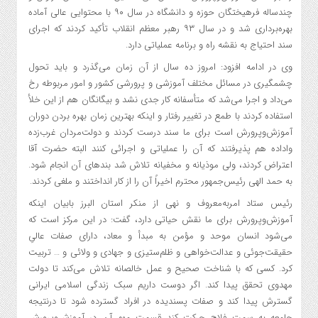
چندساله فرهیختگان حوزه و دانشگاه در سال ۹۰ با محتوایی عالی آماده
بهره‌برداری شد و در سال ۹۳ رهبر معظم انقلاب تأکید کردند که اجرای
سند احتیاج به نقشه راه و برنامه عملیاتی دارد.
وی در ادامه افزود: امروز ده سال از آن زمان می‌گذرد و باید تحول
چشمگیری در مسائل مختلف آموزشی و پرورشی کشور و امور مربوطه رخ
می‌داد و اجرا می‌شد که متأسفانه کار جدی نشد و بیگانگان هم از این خلأ
استفاده کردند با طمع در تغییر رفتار و اینکه بهترین زمان بهره بردن دوران
آموزش‌وپرورش است برای ما سند درست کردند و دولت‌مردان غرب‌زده
واداده هم پذیرفتند که آن را عملیاتی و اجرائی کنند البته حضرت آقا
اعتراض کردند، ولی موذیانه و مخفیانه تلاش شد بندهای آن انجام شود.
به حمد الهی رئیس‌جمهور محترم اخیراً آن را از کار انداختند و ملغی کردند.
رئیس ستاد امربه‌معروف و نهی از منکر استان البرز بابیان اینکه
آموزش‌وپرورش برای ما نقش حیاتی دارد، گفت: در این مرکز است که
می‌شود انسان موحد و مؤمن به مبدأ و معاد، دارای صفات عالیِ
حقیقت‌جوئی و عدالت‌خواهی و ظلم‌ستیزی و جهادی و ولائی و … تربیت
کرد. کسی که با شناخت صحیح و عمل خالصانه تلاش می‌کند تا دولت
مهدوی تحقق پیدا کند. اگر دوست داریم سبک زندگی اسلامی ایرانی
گسترش پیدا کند و صفات پسندیده در افراد گسترده شود تا درنتیجه
جامعه به سمت فلاح حرکت کند قسمت مهم آن در آموزش‌وپرورش