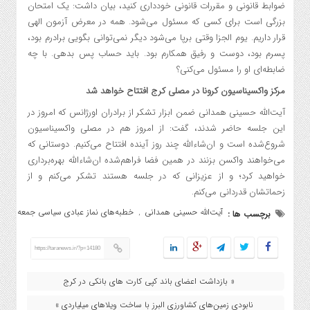
ضوابط قانونی و مقررات قانونی خودداری کنید، بیان داشت: یک امتحان
بزرگی است برای کسی که مسئول می‌شود. همه در معرض آزمون الهی
قرار داریم. یوم الجزا وقتی برپا می‌شود دیگر نمی‌توانی بگویی برادرم بود،
پسرم بود، دوست و رفیق همکارم بود. باید حساب پس بدهی. با چه
ضابطه‌ای او را مسئول می‌کنی؟
مرکز واکسیناسیون کرونا در مصلی کرج افتتاح خواهد شد
آیت‌الله حسینی همدانی ضمن ابزار تشکر از برادران اورژانس که امروز در
این جلسه حاضر شدند، گفت: از امروز هم در مصلی واکسیناسیون
شروع‌شده است و ان‌شاءالله چند روز آینده افتتاح می‌کنیم. دوستانی که
می‌خواهند واکسن بزنند در همین فضا فراهم‌شده ان‌شاءالله بهره‌برداری
خواهید کرد؛ و از عزیزانی که در جلسه هستند تشکر می‌کنم و از
زحماتشان قدردانی می‌کنم.
آیت‌الله حسینی همدانی
خطبه‌های نماز عبادی سیاسی جمعه
برچسب ها :
,
https://taranews.ir/?p=14180
« بازداشت اعضای باند کپی کارت های بانکی در کرج
نابودی زمین‌های کشاورزی البرز با ساخت ویلاهای میلیاردی »