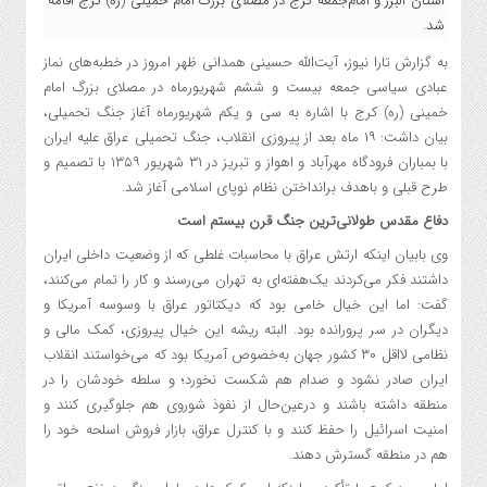
استان البرز و امام‌جمعه کرج در مصلای بزرگ امام خمینی (ره) کرج اقامه
شد.
به گزارش تارا نیوز، آیت‌الله حسینی همدانی ظهر امروز در خطبه‌های نماز
عبادی سیاسی جمعه بیست و ششم شهریورماه در مصلای بزرگ امام
خمینی (ره) کرج با اشاره به سی و یکم شهریورماه آغاز جنگ تحمیلی،
بیان داشت: ۱۹ ماه بعد از پیروزی انقلاب، جنگ تحمیلی عراق علیه ایران
با بمباران فرودگاه مهرآباد و اهواز و تبریز در ۳۱ شهریور ۱۳۵۹ با تصمیم و
طرح قبلى و باهدف برانداختن نظام نوپاى اسلامى آغاز شد.
دفاع مقدس طولانی‌ترین جنگ قرن بیستم است
وی بابیان اینکه ارتش عراق با محاسبات غلطی که از وضعیت داخلی ایران
داشتند فکر می‌کردند یک‌هفته‌ای به تهران می‌رسند و کار را تمام می‌کنند،
گفت: اما این خیال خامی بود که دیکتاتور عراق با وسوسه آمریکا و
دیگران در سر پرورانده بود. البته ریشه این خیال پیروزی، کمک مالی و
نظامی لااقل ۳۰ کشور جهان به‌خصوص آمریکا بود که می‌خواستند انقلاب
ایران صادر نشود و صدام هم شکست نخورد؛ و سلطه خودشان را در
منطقه داشته باشند و درعین‌حال از نفوذ شوروی هم جلوگیری کنند و
امنیت اسرائیل را حفظ کنند و با کنترل عراق، بازار فروش اسلحه خود را
هم در منطقه گسترش دهند.