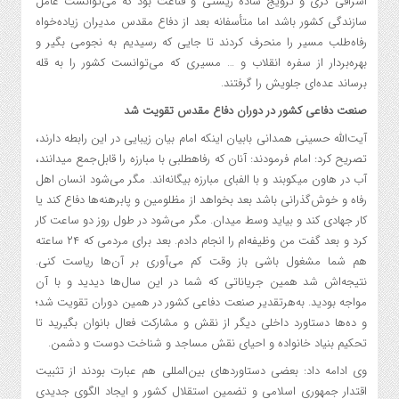
اشرافی گری و ترویج ساده زیستی و قناعت بود که می‌توانست عامل
سازندگی کشور باشد اما متأسفانه بعد از دفاع مقدس مدیران زیاده‌خواه
رفاه‌طلب مسیر را منحرف کردند تا جایی که رسیدیم به نجومی بگیر و
بهره‌بردار از سفره انقلاب و … مسیری که می‌توانست کشور را به قله
برساند عده‌ای جلویش را گرفتند.
صنعت دفاعی کشور در دوران دفاع مقدس تقویت شد
آیت‌الله حسینی همدانی بابیان اینکه امام بیان زیبایی در این رابطه دارند،
تصریح کرد: امام فرمودند: آنان که رفاه‏طلبی با مبارزه را قابل‌جمع می‏دانند،
آب در هاون می‏کوبند و با الفبای مبارزه بیگانه‌اند. مگر می‌شود انسان ‌اهل
رفاه و خوش‌گذرانی باشد بعد بخواهد از مظلومین و پابرهنه‌ها دفاع کند یا
کار جهادی کند و بیاید وسط میدان. مگر می‌شود در طول روز دو ساعت کار
کرد و بعد گفت من وظیفه‌ام را انجام دادم. بعد برای مردمی که ۲۴ ساعته
هم شما مشغول باشی باز وقت کم می‌آوری بر آن‌ها ریاست کنی.
نتیجه‌اش شد همین جریاناتی که شما در این سال‌ها دیدید و با آن
مواجه بودید. به‌هرتقدیر صنعت دفاعی کشور در همین دوران تقویت شد؛
و ده‌ها دستاورد داخلی دیگر از نقش و مشارکت فعال بانوان بگیرید تا
تحکیم بنیاد خانواده و احیای نقش مساجد و شناخت دوست و دشمن.
وی ادامه داد: بعضی دستاوردهای بین‌المللی هم عبارت بودند از تثبیت
اقتدار جمهوری اسلامی و تضمین استقلال کشور و ایجاد الگوی جدیدی