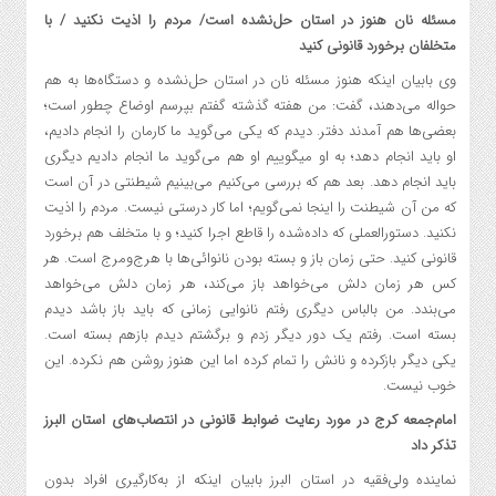
مسئله نان هنوز در استان حل‌نشده است/ مردم را اذیت نکنید / با
متخلفان برخورد قانونی کنید
وی بابیان اینکه هنوز مسئله نان در استان حل‌نشده و دستگاه‌ها به هم
حواله می‌دهند، گفت: من هفته گذشته گفتم بپرسم اوضاع چطور است؛
بعضی‌ها هم آمدند دفتر. دیدم که یکی می‌گوید ما کارمان را انجام دادیم،
او باید انجام دهد؛ به او میگوییم او هم می‌گوید ما انجام دادیم دیگری
باید انجام دهد. بعد هم که بررسی می‌کنیم می‌بینیم شیطنتی در آن است
که من آن شیطنت را اینجا نمی‌گویم؛ اما کار درستی نیست. مردم را اذیت
نکنید. دستورالعملی که داده‌شده را قاطع اجرا کنید؛ و با متخلف هم برخورد
قانونی کنید. حتی زمان باز و بسته بودن نانوائی‌ها با هرج‌ومرج است. هر
کس هر زمان دلش می‌خواهد باز می‌کند، هر زمان دلش می‌خواهد
می‌بندد. من بالباس دیگری رفتم نانوایی زمانی که باید باز باشد دیدم
بسته است. رفتم یک دور دیگر زدم و برگشتم دیدم بازهم بسته است.
یکی دیگر بازکرده و نانش را تمام کرده اما این هنوز روشن هم نکرده. این
خوب نیست.
امام‌جمعه کرج در مورد رعایت ضوابط قانونی در انتصاب‌های استان البرز
تذکر داد
نماینده ولی‌فقیه در استان البرز بابیان اینکه از به‌کارگیری افراد بدون