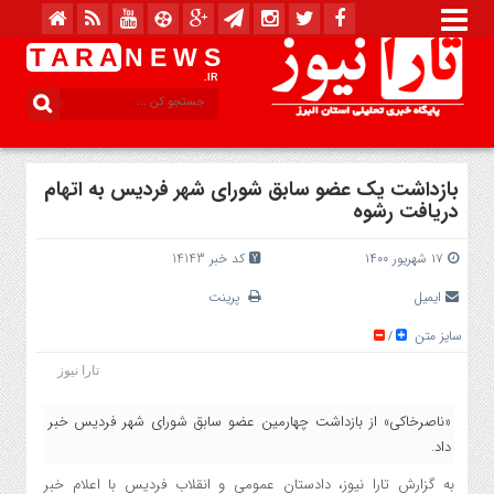
T A R A
N E W S
.IR
بازداشت یک عضو سابق شورای شهر فردیس به اتهام
دریافت رشوه
۱۷ شهریور ۱۴۰۰
کد خبر 14143
ایمیل
پرینت
سایز متن
/
تارا نیوز
«ناصرخاکی» از بازداشت چهارمین عضو سابق شورای شهر فردیس خبر
داد.
به گزارش تارا نیوز، دادستان عمومی و انقلاب فردیس با اعلام خبر