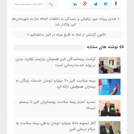
https://taranews.ir/?p=14077
« صدور پروانه عبور ترافیکی و رسیدگی به تخلفات اضافه تناژ به شهرستان‌های
البرز واگذار شد
تاکنون گزارشی از ابتلا به قارچ سیاه در البرز نداشته‌ایم »
نوشته های مشابه
کرامت بیمه‌شدگان البرز همچنان نیازمند نظارت جدی
بر روند خدمت‌رسانی است
بیمه سلامت البرز ۲۰ میلیارد تومان خدمات رایگان به
بیماران هموفیلی ارائه کرد
تمدید اعتبار بیمه سلامت روستاییان البرز تا بیستم
تیرماه
آغاز تسویه ۵۰۰ میلیارد تومان بدهی بیمه سلامت به
مراکز درمانی البرز