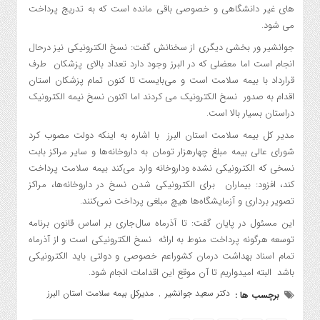
های غیر دانشگاهی و خصوصی باقی مانده است که به تدریج پرداخت
می شود.
جوانشیر ور بخشی دیگری از سخنانش گفت: نسخ الکترونیکی نیز درحال
انجام است اما معضلی که در البرز وجود دارد تعداد بالای پزشکان طرف
قرارداد با بیمه سلامت است و می‌بایست تا کنون تمام پزشکان استان
اقدام به صدور نسخ الکترونیک می کردند اما اکنون نسخ نیمه الکترونیک
دراستان بسیار بالا است.
مدیر کل بیمه سلامت استان البرز با اشاره به اینکه دولت مصوب کرد
شورای عالی بیمه مبلغ چهارهزار تومان به داروخانه‌ها و سایر مراکز بابت
نسخی که الکترونیکی نشده وداروخانه وارد می‌کند بیمه سلامت پرداخت
کند، افزود: بیماران برای الکترونیکی شدن نسخ در داروخانه‌ها،‌ مراکز
تصویر برداری و آزمایشگاه‌ها هیچ مبلغی پرداخت نمی‌کنند.
این مسئول در پایان گفت: تا آذرماه سال‌جاری بر اساس قانون برنامه
توسعه هرگونه پرداخت منوط به ارائه نسخ الکترونیکی است و از آذرماه
تمام اسناد بهداشت درمان کشوراعم خصوصی و دولتی باید الکترونیکی
باشد البته امیدواریم تا آن موقع این اقدامات انجام شود.
دکتر سعید جوانشیر
مدیرکل بیمه سلامت استان البرز
برچسب ها :
,