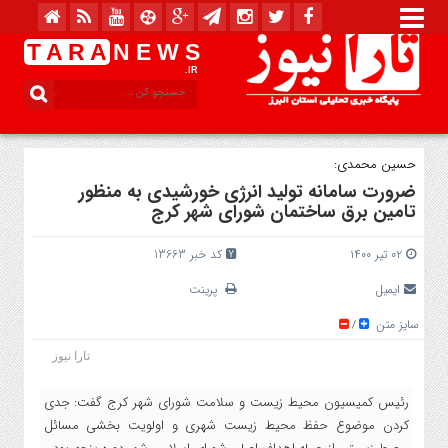
T A R A
N E W S
.IR
حسین محمدی:
ضرورت سامانه تولید انرژی خورشیدی به منظور
تامین برق ساختمان شورای شهر کرج
۰۲ تیر ۱۴۰۰
کد خبر 13663
ایمیل
پرینت
سایز متن
/
تارا نیوز
رئیس کمیسیون محیط زیست و سلامت شورای شهر کرج گفت: جدی
کردن موضوع حفظ محیط زیست شهری و اولویت‌ بخشی مسائل