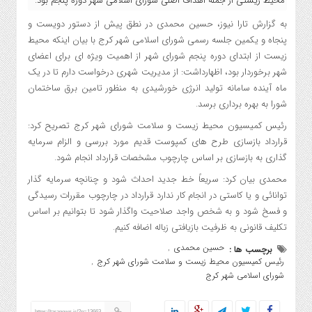
محیط زیستی از جمله اهداف اصلی شورای اسلامی شهر دوره پنجم بود.
به گزارش تارا نیوز، حسین محمدی در نطق پیش از دستور دویست و
پنجاه و یکمین جلسه رسمی شورای اسلامی شهر کرج با بیان اینکه محیط
زیست از ابتدای دوره پنجم شورای شهر از اهمیت ویژه ای برای اعضای
شهر برخوردار بود، اظهارداشت: از مدیریت شهری درخواست دارم تا در یک
ماه آینده سامانه تولید انرژی خورشیدی به منظور تامین برق ساختمان
شورا به بهره برداری برسد.
رئیس کمیسیون محیط زیست و سلامت شورای شهر کرج تصریح کرد:
قرارداد بازسازی طرح های کمپوست قدیم مورد بررسی و الزام سرمایه
گذاری به بازسازی بر اساس چارچوب مشخصات قرارداد انجام شود.
محمدی بیان کرد: سریعاً خط جدید احداث شود و چنانچه سرمایه گذار
توانائی و یا کاستی در انجام کار ندارد قرارداد در چارچوب مقررات رسیدگی
و فسخ شود و به شخص واجد صلاحیت واگذار شود تا بتوانیم بر اساس
تکلیف قانونی به ظرفیت بازیافتی زباله اضافه کنیم.
حسین محمدی
برچسب ها :
,
رئیس کمیسیون محیط زیست و سلامت شورای شهر کرج
,
شورای اسلامی شهر کرج
https://taranews.ir/?p=13663