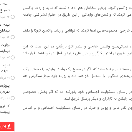
استفاد
ات واکسن کرونا، برخی مخالفان هم ادعا داشتند که نباید واردات واکسن
تضییع 
دند که واکسن‌های وارداتی از این طریق در اختیار قشر غنی جامعه
۰۴ مرداد ۱۴۰۵
خارجی، مجموعه‌هایی ادعا کردند که توانایی واردات واکسن کرونا را دارند
بیماران
۰۴ مرداد ۱۴۰۵
روایت
کمپانی‌های واکسن خارجی و عضو اتاق بازرگانی در این است که این
بیمارس
ن طریق در اختیار کارگران و نیروهای تولیدی فعال در کارخانه‌ها قرار داده
۰۳ مرداد ۱۴۰۵
 این مسئله مواجه هستند که اگر در سطح یک واحد تولیدی یا صنعتی یکی
عتبات 
هزینه‌های سنگینی را متحمل خواهند شد و روزانه باید مبلغ سنگیننی هم
۰۱ مرداد ۱۴۰۵
پروژه‌
بهره‌بر
ی در راستای مسئولیت اجتماعی خود پذیرفته اند که اگر بخش خصوصی
 رایگان به کارگران و دیگر پرسنل تزریق کنند.
۰۱ مرداد ۱۴۰۵
ن نفع مالی و پولی و صرفا در راستای مسئولیت اجتماعی و بر اساس
پیوست
آخرین