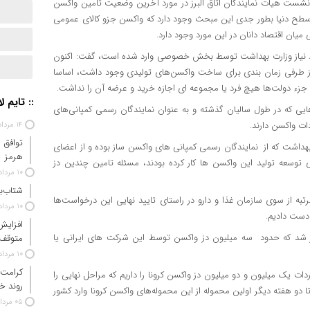
شست هیات نمایندگان اتاق البرز در مورد آخرین وضعیت تامین واکسن
در سطح دنیا بطور جدی این مبحث وجود دارد که واکسن جزو کالای عمومی
ان اقتصاد دانان در این مورد وجود دارد.
ورد نیاز وزارت بهداشت توسط بخش خصوصی وارد شده است، گفت: اکنون
از طرفی زمان بندی برای ساخت واکسن‌های تولیدی وجود داشت، اساسا
به جزء دولت‌ها هیچ فرد یا مجموعه ای اجازه خرید و عرضه آن را نداشت.
:: تایم ل
ایی که در طول سالیان گذشته و به عنوان نمایندگان رسمی کمپانی‌های
ات واکسن دارند.
۱۴ مرداد ۱۴۰۵
توافق 
بهداشت که از نمایندگان رسمی کمپانی های واکسن ساز بوده و از اعضای
هرمز
ی توسعه تولید این واکسن ها کار کرده بودند، مسئله تامین چندین دز
۱۰ مرداد ۱۴۰۵
شتاب‌ب
به از سوی سازمان غذا و دارو در راستای تایید نهایی این درخواست‌ها
۱۰ مرداد ۱۴۰۵
 دست دادیم.
افزایش
 شد که حدود سه میلیون دز واکسن توسط این شرکت های ایرانی یا
متوقف
۱۰ مرداد ۱۴۰۵
کرامت 
اردات یک میلیون و دو میلیون دز واکسن کرونا را داریم که مراحل نهایی را
روند خ
 دو هفته دیگر اولین محموله از این محموله‌های واکسن کرونا وارد کشور
۰۵ مرداد ۱۴۰۵