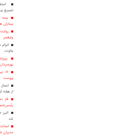
استفاد
تضییع بی
بیماران هم
روایت ش
ولیعصر
عالیات
پروژه‌
بهره‌بردار
پیوست
اعمال 
از هفته آی
فاز نخ
رئیس‌جمهو
البرز 
شد
استاندا
مدیران ش