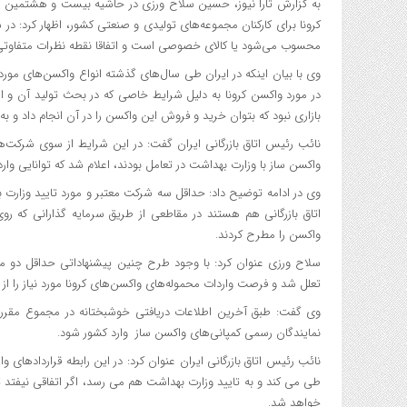
به گزارش تارا نیوز، حسین سلاح ورزی در حاشیه بیست و هشتمین ن
کرونا برای کارکنان مجموعه‌های تولیدی و صنعتی کشور، اظهار کرد: 
محسوب می‌شود یا کالای خصوصی است و اتفاقا نقطه نظرات متفاوتی می
وی با بیان اینکه در ایران طی سال‌های گذشته انواع واکسن‌های م
در مورد واکسن کرونا به دلیل شرایط خاصی که در بحث تولید آن و 
بازاری نبود که بتوان خرید و فروش این واکسن را در آن انجام داد و 
نائب رئیس اتاق بازرگانی ایران گفت: در این شرایط از سوی شرکت‌ه
واکسن ساز با وزارت بهداشت در تعامل بودند، اعلام شد که توانایی وارد
وی در ادامه توضیح داد: حداقل سه شرکت معتبر و مورد تایید وزارت 
اتاق بازرگانی هم هستند در مقاطعی از طریق سرمایه گذارانی که رو
واکسن را مطرح کردند.
سلاح ورزی عنوان کرد: با وجود طرح چنین پیشنهاداتی حداقل دو مرت
تعلل شد و فرصت واردات محموله‌های واکسن‌های کرونا مورد نیاز را از
وی گفت: طبق آخرین اطلاعات دریافتی خوشبختانه در مجموع مقرر
نمایندگان رسمی کمپانی‌های واکسن ساز وارد کشور شود.
نائب رئیس اتاق بازرگانی ایران عنوان کرد: در این رابطه قراردادهای و
طی می کند و به تایید وزارت بهداشت هم می رسد، اگر اتفاقی نیفتد تا
خواهد شد.