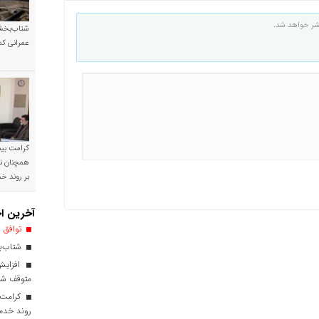
شر خواهد شد.
شتاب‌بخشی
عمرانی کم
کرامت بیمه
همچنان نی
بر روند 
آخرین اخ
توافق ا
شتاب‌بخ
افزایش
متوقف ش
کرامت ب
روند خدم