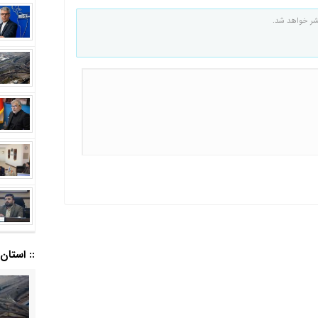
شر خواهد شد.
:: استان ا