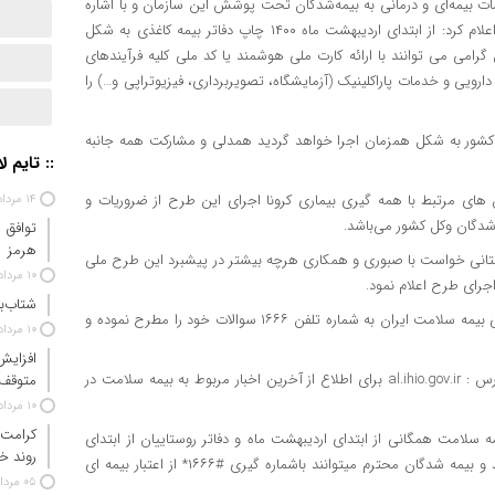
مات بیمه‌ای و درمانی به بیمه‌شدگان تحت پوشش این سازمان و با اشاره
به فواید اجرای طرح نسخه الکترونیک و پرونده الکترونیک سلامت اعلام کرد: از ابتدای اردیبهشت ماه ۱۴۰۰ چاپ دفاتر بیمه کاغذی به شکل
امی می توانند با ارائه کارت ملی هوشمند یا کد ملی کلیه فرآیندهای
ویی و خدمات پاراکلینیک (آزمایشگاه، تصویربرداری، فیزیوتراپی و…) را
 کشور به شکل همزمان اجرا خواهد گردید همدلی و مشارکت همه جانبه
:: تایم ل
ن های مرتبط با همه گیری بیماری کرونا اجرای این طرح از ضروریات و
۱۴ مرداد ۱۴۰۵
 شدگان وکل کشور می‌باشد.
توافق 
هرمز
استانی خواست با صبوری و همکاری هرچه بیشتر در پیشبرد این طرح ملی
۱۰ مرداد ۱۴۰۵
جرای طرح اعلام نمود.
شتاب‌ب
وی تاکید کرد: همه بیمه شدگان می توانند از طریق سامانه پاسخگویی بیمه سلامت ایران به شماره تلفن ۱۶۶۶ سوالات خود را مطرح نموده و
۱۰ مرداد ۱۴۰۵
افزایش
دکتر جوانشیر اظهار کرد: همچنین سامانه اینترنتی این اداره کل به آدرس : al.ihio.gov.ir برای اطلاع از آخرین اخبار مربوط به بیمه سلامت در
متوقف
۱۰ مرداد ۱۴۰۵
کرامت 
 سلامت همگانی از ابتدای اردیبهشت ماه و دفاتر روستاییان از ابتدای
روند خ
خرداد و سایر دفاتر بیمه شدگان از ابتدای تیر ماه متوقف خواهد شد و بیمه شدگان محترم میتوانند باشماره گیری #۱۶۶۶* از اعتبار بیمه ای
۰۵ مرداد ۱۴۰۵