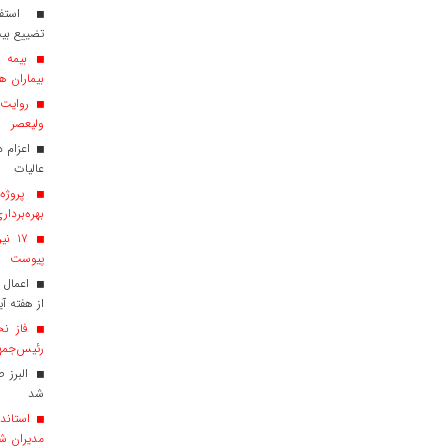
استفاد
تضییع بی
بیماران هم
روایت ش
ولیعصر
عالیات
پروژه‌
بهره‌بردار
پیوست
اعمال 
از هفته آی
فاز نخ
رئیس‌جمهو
البرز 
شد
استاندا
مدیران ش