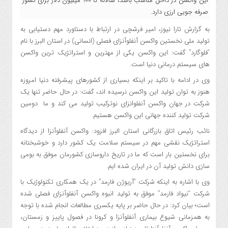
این واکسن در داخل مناسب باشد، سالانه تا 100 میلیون دلار برای کشور
صرفه جویی ارزی دارد.
به گزارش تارا نیوز، امیر فرشچی در ارتباط با دستاورد مهم دستیابی به
تولید ملی نخستین واکسن آنفلوآنزای فصلی (انسانی) در استان البرز با نام
“فلوگارد” گفت: این واکسن یکی از مهترین و استراتژیک ترین واکسن
های سیستم درمانی دنیا است.
وی در ادامه با تاکید بر اینکه بسیاری از کشورهای پیشرفته دنیا امروزه
هنوز به توان تولید این واکسن نرسیده اند، گفت: در حال حاضر تنها یک
شرکت در جهان واکسن آنفلوانزای نوترکیب تولید می کند و ما دومین
شرکت تولید کننده جهانی این واکسن هستیم.
نائب رئیس اتاق بازرگانی استان البرز افزود: واکسن آنفلوآنزا از دیدگاه
استراتژیک نقشی مهم در سیستم سلامت یک کشور دارد و خوشبختانه
برای نخستین بار است که ما در تاریخ داروسازی کشورمان موفق به بومی
سازی دانش تولید آن در ایران شده ایم.
وی با اشاره به اینکه شرکت “آریوژن فارمد” در یک همکاری تکنولوژیک با
شرکت “نیواد فارمد” موفق به تولید انبوه واکسن آنفلوآنزای فصلی شده
است؛ بیان کرد: در حال حاضر بر پایه یکسری مطالعات انجام شده با توجه
به همزمانی شیوع بیماری آنفلوآنزا و کرونا در فصول پاییز و زمستان،