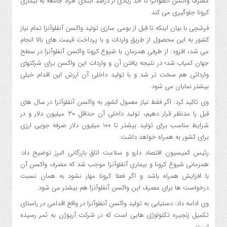
مصرف واکسن آنفلوآنزا تا حد زیادی از درصد ابتلای افراد جامعه به بیماری
کرونا جلوگیری می کند.
فرشچی با بیان اینکه تا قبل از بومی سازی تولید واکسن آنفلوآنزا تمام نیاز
کشور به این محصول از طریق واردات و با پرداخت قیمت های بالا انجام
می شد، افزود: از طرفی همزمان با شیوع کرونا واکسن آنفلوآنزا در سطح
جهان کمیاب شد؛ در نتیجه یافتن آن و واردات این واکسن برای شرکتهای
وارداتی هم سخت تر شد و با تولید داخلی آن ارزش این اقدام خیلی
بیشتر نمایان می شود.
وی تاکید کرد: اگر فقط نیاز معمول کشور به واکسن آنفلوآنزا در سال های
قبل را مدنظر قرار دهیم، تولید داخلی آن حداقل ۳۰ میلیون دلار و در
شرایط مناسب برای تولید بیشتر تا ۱۰۰ میلیون دلار صرفه جویی ارزی
برای کشور به همراه خواهد داشت.
رئیس کمیسیون اقتصاد دارو و سلامت اتاق بازرگانی البرز توضیح داد:
همزمانی شیوع کرونا و بیماری آنفلوآنزا موجب شد که مصرف واکسن آن
با افزایش همراه باشد و اگر فعلا کرونا مهار نشود به همان نسبت
درخواست ها برای مصرف این واکسن آنفلوآنزا هم بیشتر می شود.
وی ادامه داد: دستیابی به تولید واکسن آنفلوآنزا در واقع اقدامی در راستای
تکمیل زنجیره تکنولوژی هایی است که در شرکت آریوژن به ثمر رسیده
است.