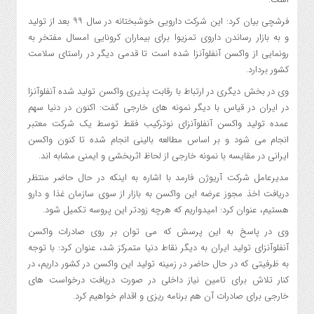
فرشچی بیان کرد: این شرکت دارویی خوشبختانه در سال ۹۹ بعد از تولید
و به بازار رساندن داروی تمزیوا برای بیماران کرونایی امسال مفتخر به
رونمایی از واکسن آنفلوآنزا شده است تا قدمی دیگر در راستای سلامت
کشور بردارد.
وی در بخش دیگری در ارتباط با رقابت پذیری واکسن تولید شده آنفلوآنزا
در ایران در قیاس با دیگر نمونه های خارجی گفت: اکنون در دنیا سهم
عمده تولید واکسن آنفلوآنزای نوترکیب فقط توسط یک شرکت معتبر
انجام می شود و بر اساس مطالعه بالینی انجام شده تا کنون واکسن
ایرانی در مقایسه با نمونه خارجی از لحاظ اثربخشی و ایمنی مشابه اند.
مدیرعامل شرکت آریوژن فارمد با اشاره به اینکه در حال حاضر منتظر
دریافت اخذ مجوز عرضه این واکسن به بازار از سوی سازمان غذا و دارو
هستیم، عنوان کرد: امیدواریم که هرچه زودتر این پروسه تکمیل شود.
وی در پاسخ به این پرسش که می توان بر روی صادرات واکسن
آنفلوآنزای تولید ایران به دیگر نقاط دنیا متمرکز شد، عنوان کرد: با توجه
به ظرفیتی که در حال حاضر در زمینه تولید این واکسن در کشور داریم، در
کنار تلاش برای تامین نیاز داخلی در صورت دریافت درخواست های
خارجی برای صادرات آن هم برنامه ریزی و اقدام خواهیم کرد.