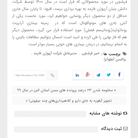
فرشچی در مورد محصولاتی که قرار است در سال ۱۴۰۰ توسط شرکت
دانش بنیان آریوژن فارمد به بهره برداری برسد، افزود: تا پایان سال جاری
حداقل از دو محصول دیگر رونمایی خواهیم کرد، مورد نخست یکی از
آنتی بادی های مونوکلونال است که در زمینه بیماری آرتریت
روماتوئید(روماتیسم فصلی) مورد استفاده قرار می گیرد، محصول دیگر
هم که فاز نهایی را طی کرده و امید است امسال بتوانیم مطالعات بالینی را
به انجام برسانیم،‌ در درمان بیماری های خونی بسیار موثر است.
امیر فرشچی
مدیرعامل شرکت آریوژن فارمد
برچسب ها :
,
,
واکسن آنفلوآنزا
https://taranews.ir/?p=13451
« مختومه شدن ۲۳ درصد پرونده های مسن استان البرز در سال ۹۹
تجویز آبغوره به جای دارو و کلاهبرداری‌های چند میلیونی! »
نوشته های مشابه
ثبت دیدگاه