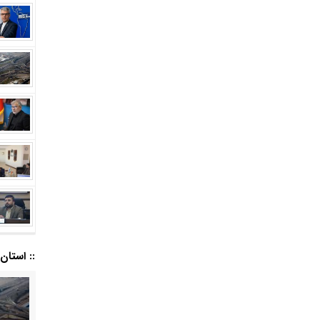
:: استان ا