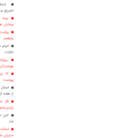
استفاد
تضییع بی
بیماران هم
روایت ش
ولیعصر
عالیات
پروژه‌
بهره‌بردار
پیوست
اعمال 
از هفته آی
فاز نخ
رئیس‌جمهو
البرز 
شد
استاندا
مدیران ش