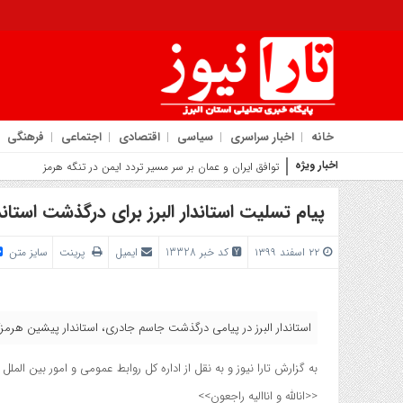
خانه
اخبار سراسری
سیاسی
اقتصادی
اجتماعی
فرهنگی
اخبار ویژه
روایت شهردار کما
پیام تسلیت استاندار البرز برای درگذشت استا
۲۲ اسفند ۱۳۹۹
کد خبر 13328
ایمیل
پرینت
سایز متن
استاندار البرز در پیامی درگذشت جاسم جادری، استاندار پیشین هرم
به گزارش تارا نیوز و به نقل از اداره کل روابط عمومی و امور بین الملل 
<<انالله و اناالیه راجعون>>