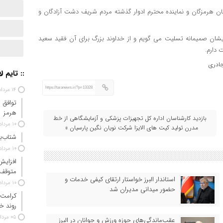
ن هرمزگان و نماینده محترم ادوار گذشته مردم شریف دشت آزادگان و
یشان صمیمانه تسلیت می گویم و از خداوند بزرگ برای آن فقید سعید
 دارم.
ادری
:: تایم ل
https://taranews.ir/?p=13328
۱۴ مرداد ۱۴۰۵
توافق 
هرمز
بازدید کارشناسان اداره کل تجهیزات پزشکی و آزمایشگاهی از خط
۱۰ مرداد ۱۴۰۵
مدرن تولید کیت های الایزا شرکت نویان نگین پارسیان »
شتاب‌ب
۱۰ مرداد ۱۴۰۵
افزایش
متوقف
استاندار البرز خواستار ارتقای کیفی خدمات و
۱۰ مرداد ۱۴۰۵
حضور میدانی مدیران شد
کرامت 
روند خ
۰۵ مرداد ۱۴۰۵
عقب‌ماندگی‌های حوزه ورزش و جوانان در البرز