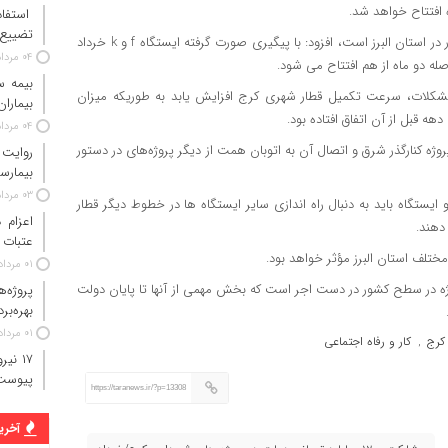
افتتاح خواهد شد.
استفاد
تضییع 
وی با بیان اینکه قطار شهری کرج یکی از همین پروژه های اولویت دار در استان البرز است، افزود: با پیگیری صورت گرفته ایستگاه f و k خرداد
۰۴ مرداد ۱۴۰۵
صله دو ماه از هم افتتاح می شود.
مشکلات، سرعت تکمیل قطار شهری کرج افزایش یابد به طوریکه میزان
بیماران
۰۴ مرداد ۱۴۰۵
روژه کنارگذر شرق و اتصال آن به اتوبان همت از دیگر پروژه‌های در دستور
روایت
بیمارس
۰۳ مرداد ۱۴۰۵
دو ایستگاه باید به دنبال راه اندازی سایر ایستگاه ها در خطوط دیگر قطار
دهند.
عتبات 
مختلف استان البرز مؤثر خواهد بود.
۰۱ مرداد ۱۴۰۵
 حاضر ۴۰ هزار میلیارد تومان پروژه در سطح کشور در دست اجر است که بخش مهمی از آنها تا پایان دولت
پروژه‌
بهره‌بر
۰۱ مرداد ۱۴۰۵
کار و رفاه اجتماعی
,
پیوست
https://taranews.ir/?p=13308
آخرین