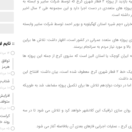
به گزارش خبرنگار تارا نیوز، محمد شریعتمداری عصر دوشنبه در حاشیه بازدید از پروژه ۲ قطار شهری کرج که توسط شرکت سابیر و ابسته به
شستا در دست ساخت است ، افزود: شرکت پشتیبانی شستا اکنون پروژه های متعددی در دست اجرا دارد و این مجموعه طی ۲ سال اخیر
ر داشته است.
 مخزنی «چم شیر» استان کهگیلویه و بویر احمد توسط شرکت سابیر وابسته
جرای پروژه های متعدد عمرانی در کشور است، اظهار داشت: تلاش ها براین
:: تایم ل
ا و مورد نیاز مردم به سرانجام برسند.
۱۴ مرداد ۱۴۰۵
ایران کوچک یا استان البرز است که متروی کرج از جمله این پروژه ها
توافق 
هرمز
وزیر تعاون ، کار و رفاه اجتماعی با بیان اینکه تلاش ها بر تکمیل فاز یک خط ۲ قطار شهری کرج معطوف شده است، بیان داشت: افتتاح این
۱۰ مرداد ۱۴۰۵
د داشت.
شتاب‌ب
ور شد که پروژه قطار شهری کرج در دهه ۸۰ آغاز شده اما در دولت دوازدهم تلاش ها برای تکمیل پروژه مضاعف شد به طوریکه
۱۰ مرداد ۱۴۰۵
افزایش
متوقف
۱۰ مرداد ۱۴۰۵
هری کرج کمک شایانی به روان سازی ترافیک این کلانشهر خواهد کرد و تلاش می شود تا در سه
کرامت 
روند خ
ری کرج ، عملیات اجرایی فازهای بعدی آن بلافاصله آغاز می شود.
۰۵ مرداد ۱۴۰۵