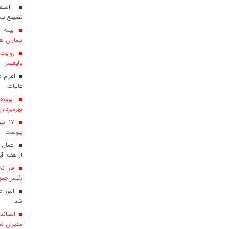
استفاد
تضییع بی
بیماران هم
روایت ش
ولیعصر
عالیات
پروژه‌
بهره‌بردار
پیوست
اعمال 
از هفته آی
فاز نخ
رئیس‌جمهو
البرز 
شد
استاندا
مدیران ش