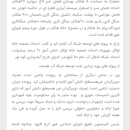
حصارک به مساحت ۵ هکتار، بهسازی فضای سبز کاخ مروارید ۲۷هکتار،
احداث فضای سبز با استقرار سیستم آبیاری قطره ای در حاشیه اتوبان حد
فاصل عوارضی تا بهشت سکینه، تکمیل جنگل کاری باغستان ۴۰۰ هکتار،
جنگل کاری رادیو بعثت ۹۰هکتار، جنگل کاری چایخانه ۱۰هکتار، جنگلکاری
فرودگاه پیام ۵۰ هکتار و در مجموع ۵۵۰ هکتار در طول دوره پنجم شورای
شهر اقدام شده است.
زارع به پروژه های توسعه شبکه آب اشاره کرد و گفت: احداث تصفیه خانه
لوکال مهرویلا، احداث تصفیه خانه لوکال دانش آموز ۹۰ درصد پیشرفت،
احداث شبکه انتقال آب خام ۵۰ کیلومتر، اجرای طرح آبخیزداری کوه نور
از پروژه های بهره برداری شده توسعه شبکه آب هستند.
وی در بخش دیگری از سخنانش به پرونده اراضی تحت تصرف
دوربرگردان غیرهمسطح دانش آموز اشاره و خاطرنشان کرد: پرونده جبران
خسارت اراضی تحت تصرف دوربرگردان غیر همسطح دانش آموز که دارای
کاربری تاسیسات شهری و… بوده منجر به رای محکومیت علیه شهرداری
شده است ازشهردار درخواست داریم مدارک و اسناد سریعاً جهت بررسی به
شورا ارائه و مشاورین حقوقی بررسی لازم را به عمل آورده و طی یک
هفته گزارش خود را ارائه کنند.
رئیس کمیسیون تلفیق شورای اسلامی شهر کرج افزود: چنانچه لایحه