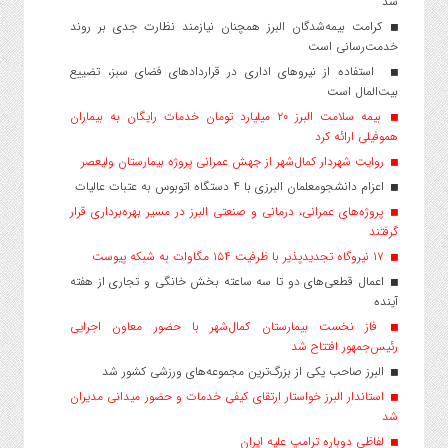
شد
کرامت بیمه‌شدگان البرز همچنان نیازمند نظارت جدی بر روند
خدمت‌رسانی است
استفاده از نیروهای اداری در قراردادهای فضای سبز، تضییع
بیت‌المال است
بیمه سلامت البرز ۲۰ میلیارد تومان خدمات رایگان به بیماران
هموفیلی ارائه کرد
روایت شهردار کمال‌شهر از جهش عمرانی پروژه بیمارستان ولیعصر
اعزام دانشجو‌معلمان البرزی با ۴ دستگاه اتوبوس به عتبات عالیات
پروژه‌های عمرانی، درمانی و صنعتی البرز در مسیر بهره‌برداری قرار
گرفتند
۱۷ نیروگاه تجدیدپذیر با ظرفیت ۱۵۴ مگاوات به شبکه پیوست
اعمال قطعی‌های دو تا سه ساعته بخش خانگی و تجاری از هفته
آینده
فاز نخست بیمارستان کمال‌شهر با حضور معاون اجرایی
رئیس‌جمهور افتتاح شد
البرز صاحب یکی از بزرگ‌ترین مجموعه‌های ورزشی کشور شد
استاندار البرز خواستار ارتقای کیفی خدمات و حضور میدانی مدیران
شد
لفاظی دوباره ترامپ علیه ایران