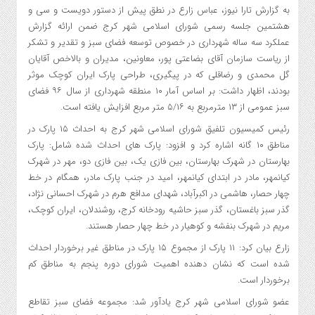
به گزارش تارا نیوز، عباس زارع در نطق پیش از دستور دویست و سی و
هشتمین جلسه رسمی شورای اسلامی شهر کرج ضمن ارائه گزارش
عملکرد سه ساله شهرداری در خصوص توسعه فضای سبز و تقدیر و تشکر
از ریاست سازمان آقای بضاعتی پور، معاونین، مدیران و بالاخص آقایان
گل محمدی و رضاقلی که در پیگیری، طراحی پارک ایران کوچک موثر
بودند، اظهار داشت: بر اساس آمار ۱۰ منطقه شهرداری از سال ۹۶ فضای
سبز عمومی از ۱۳ مترمربع به ۵/۱۶ متر مربع افزایش یافته است.
رئیس کمیسیون تلفیق شورای اسلامی شهر کرج به احداث ۱۵ پارک در
مناطق ۱۰ گانه اشاره کرد و افزود: پارک های احداث شده شامل: پارک
بهارستان در شهرک بهارستان، بین فازی یک، بین فازی دو، مهر در شهرک
کیانمهر، مادر در ابتدای کیانمهر، امید در جنب پارک مادر، همگام در خط
چهار حصار، هاشمی در اکبرآباد، شهدای مدافع هرم در شهرک احسانی نژاد،
گذر سبز باغستان، گذر سبز حاشیه رودخانه کرج، روشندلان، ایران کوچک،
مریم در شهرک بنفشه و کوهیار در خط چهار حصار هستند.
زارع بیان کرد: ۱۱ پارک از مجموع ۱۵ پارک در مناطق غیر برخوردار احداث
شده است که نشان دهنده اهمیت شورای دوره پنجم به مناطق کم
برخوردار است.
عضو شورای اسلامی شهر کرج یادآور شد: مجموعه فضای سبز تقاطع