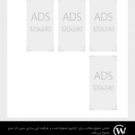
تمامی حقوق مطالب برای "تارانیوز"محفوظ است و هرگونه کپی برداری بدون ذکر منبع
ممنوع می باشد.