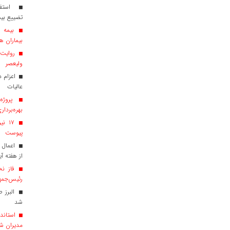
استفاد
تضییع بی
بیماران هم
روایت ش
ولیعصر
عالیات
پروژه‌
بهره‌بردار
پیوست
اعمال 
از هفته آی
فاز نخ
رئیس‌جمهو
البرز 
شد
استاندا
مدیران ش