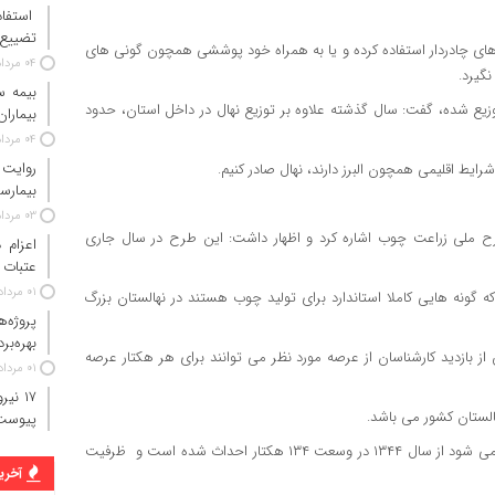
استفاد
تضییع 
ن های چادردار استفاده کرده و یا به همراه خود پوششی همچون گونی های
۰۴ مرداد ۱۴۰۵
نگیرد.
توزیع شده، گفت: سال گذشته علاوه بر توزیع نهال در داخل استان، حدود
بیماران
۰۴ مرداد ۱۴۰۵
روایت
رایط اقلیمی همچون البرز دارند، نهال صادر کنیم.
بیمارس
۰۳ مرداد ۱۴۰۵
 طرح ملی زراعت چوب اشاره کرد و اظهار داشت: این طرح در سال جاری
عتبات 
۰۱ مرداد ۱۴۰۵
ونه هایی کاملا استاندارد برای تولید چوب هستند در نهالستان بزرگ
پروژه‌
بهره‌بر
ز بازدید کارشناسان از عرصه مورد نظر می توانند برای هر هکتار عرصه
۰۱ مرداد ۱۴۰۵
الستان کشور می باشد.
پیوست
این نهالستان که به عنوان نهالستان مادر و پیشرو کشور نیز از آن یاد می شود از سال ۱۳۴۴ در وسعت ۱۳۴ هکتار احداث شده است و ظرفیت
آخرین