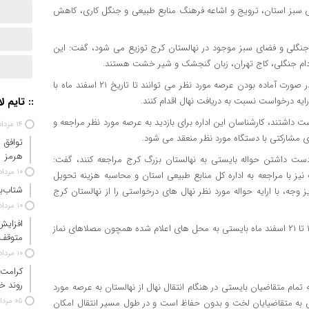
ی سبز استان، ترویج و اشاعه فرهنگ منابع طبیعی و جنگل کاری، کاهش
رای این طرح بیش از ۳۰ گونه نهال بومی جنگلی و فضای سبز موجود در نهالستان کرج توزیع می شود، گفت: این
 بادام جنگلی، کاج تهران، زبان گنجشک و شیر خشت هستند.
مدیرکل منابع طبیعی و آبخیزداری استان البرز افزود: نهادهای دولتی در صورت آماده بودن عرصه مورد نظر می توانند تا تاریخ ۲۱ اسفند ماه با
ایه درخواست نسبت به دریافت نهال اقدام کنند.
:: تایم ل
در صورتیکه بیش از ۱۰۰ اصله نهال درخواست داشتند، کارشناسان این اداره برای بازدید به عرصه مورد نظر مراجعه و
۱۴ مرداد ۱۴۰۵
 مشارکتی با دستگاه مورد نظر منعقد می شود.
توافق 
هرمز
 دست داشتن حواله بایستی به نهالستان بزرگ کرج مراجعه کنند، گفت:
۱۰ مرداد ۱۴۰۵
ا مراجعه به اداره کل منابع طبیعی استان و محاسبه هزینه تحویل
شتاب‌ب
جه، با ارایه حواله مورد نظر نهال های درخواستی را از نهالستان کرج
۱۰ مرداد ۱۴۰۵
افزایش
فرضی افزود: همچنین عموم مردم برای دریافت نهال رایگان از تاریخ ۱۵ تا ۲۱ اسفند ماه بایستی به محل های اعلام شده همچون مصلاهای نماز
متوقف
۱۰ مرداد ۱۴۰۵
کرامت 
روند خ
که تمام متقاضیان بایستی در هنگام انتقال نهال از نهالستان به عرصه مورد
۰۵ مرداد ۱۴۰۵
یلی به متقاضیایان لخت و بدون حفاظ است و در طول مسیر انتقال امکان