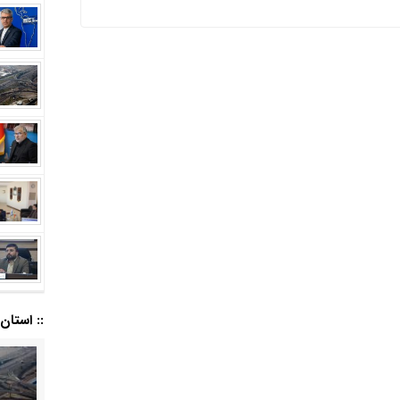
:: استان ا