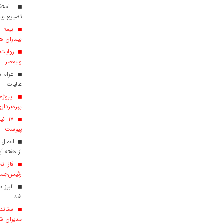
استفاد
تضییع بی
بیماران هم
روایت ش
ولیعصر
عالیات
پروژه‌
بهره‌بردار
پیوست
اعمال 
از هفته آی
فاز نخ
رئیس‌جمهو
البرز 
شد
استاندا
مدیران ش