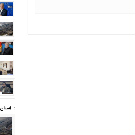
:: استان ا