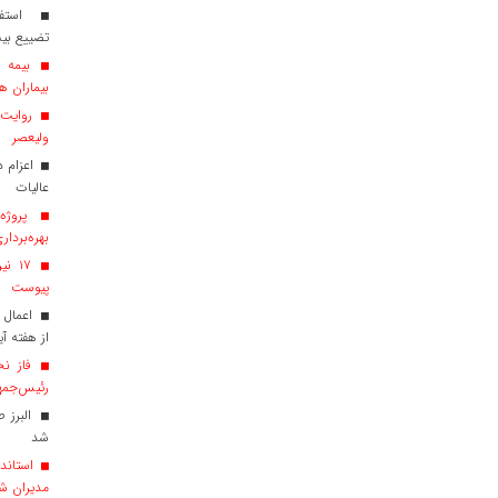
استفاد
تضییع بی
بیماران هم
روایت ش
ولیعصر
عالیات
پروژه‌
بهره‌بردار
پیوست
اعمال 
از هفته آی
فاز نخ
رئیس‌جمهو
البرز 
شد
استاندا
مدیران ش