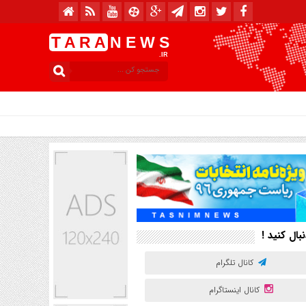
T A R A
N E W S
.IR
امروز : شنبه, ۱۷ مرداد , ۱۴۰۵ .::. برابر با : Saturday, 8 August , 2026 .::. اخبار منتشر شده : 0 خبر
نبال کنید !
کانال تلگرام
کانال اینستاگرام