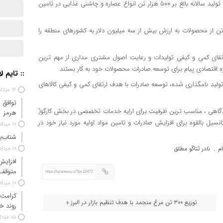
به گزارش تارا نیوز، نادر ثناگو مطلق افزود: این واحد تولیدی با ظرفیت تولید سالانه بالغ بر ۵۰۰ هزار تن انواع عصاره و چاشنی غذایی در تامین
 اضافه کرد: همچنین این شرکت توانایی صادرات یک هزار و ۴۰۰ تن از محصولات به ارزش بیش از سه میلیون دلار به کشورهای منطقه را
تقای کمی و کیفی تولیدات و رعایت اصول مشتری مداری از مهم ترین
 اقتصادی پیام برای توسعه صادرات محصولات خود به کار بستند.
:: تایم ل
ولید نامگذاری شده، توسعه صادرات با هدف ارتقای کمی و کیفی کالاهای
۱۴ مرداد ۱۴۰۵
توافق 
دگاهی ، مناسب ترین ظرفیت برای ارایه خدمات تخصصی در بخش کارگو(
هرمز
انسیل بالقوه برای افزایش صادرات و تامین مواد اولیه مورد نیاز خود در
۱۰ مرداد ۱۴۰۵
شتاب‌ب
م
نادر ثناگو مطلق
۱۰ مرداد ۱۴۰۵
,
افزایش
متوقف
https://taranews.ir/?p=12473
۱۰ مرداد ۱۴۰۵
کرامت 
توزیع ۳۰۰ تن مرغ منجمد با هدف تنظیم بازار در البرز »
روند خ
۰۵ مرداد ۱۴۰۵