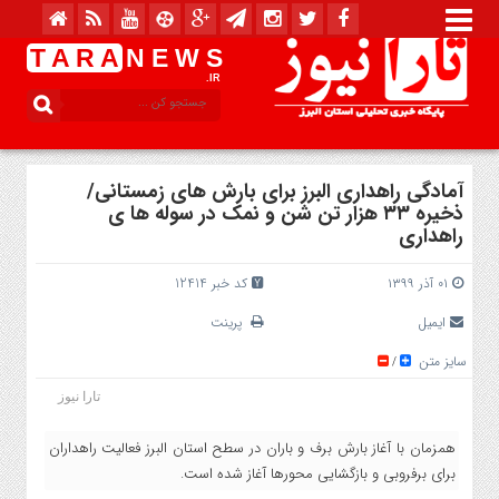
T A R A
N E W S
.IR
آمادگی راهداری البرز برای بارش های زمستانی/
ذخیره ۳۳ هزار تن شن و نمک در سوله ها ی
راهداری
۰۱ آذر ۱۳۹۹
کد خبر 12414
ایمیل
پرینت
سایز متن
/
تارا نیوز
همزمان با آغاز بارش برف و باران در سطح استان البرز فعالیت راهداران
برای برفروبی و بازگشایی محورها آغاز شده است.