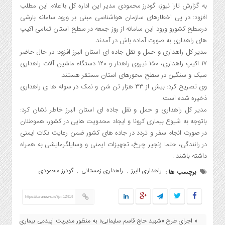
به گزارش تارا نیوز، گودرز محمودی مدیر این اداره کل بااعلام این مطلب
افزود: در پی اخطارهای سازمان هواشناسی مبنی بر ورود سامانه بارشی
درسطح کشورو ورود این سامانه از روز جمعه در سطح استان تمامی اکیپ
های راهداری به صورت آماده باش در آمدند.
مدیر کل راهداری و حمل و نقل جاده ای استان البرز افزود: در حال حاضر
۱۷ اکیپ راهداری، ۱۵۰ نیروی راهدار و ۱۲۰ دستگاه ماشین آلات راهداری
سبک و سنگین در سطح محورهای استان مستقر هستند.
وی تصریح کرد: بیش از ۳۳ هزار تن شن و نمک در سوله ها ی راهداری
ذخیره شده است.
مدیر کل راهداری و حمل و نقل جاده ای استان البرز خاطر نشان کرد:
باتوجه به شیوع بیماری کرونا و ایجاد محدویت هایی در کشور، هموطنان
در صورت انجام سفر و تردد در جاده های کشور ضمن رعایت نکات ایمنی
در رانندگی، حتما زنجیر چرخ، تجهیزات ایمنی و وسایلگرمایشی به همراه
داشته باشند .
راهداری البرز
راهداری زمستانی
گودرز محمودی
برچسب ها :
,
,
https://taranews.ir/?p=12414
« اجرای طرح «شهید حاج قاسم سلیمانی» به منظور مدیریت اپیدمی بیماری