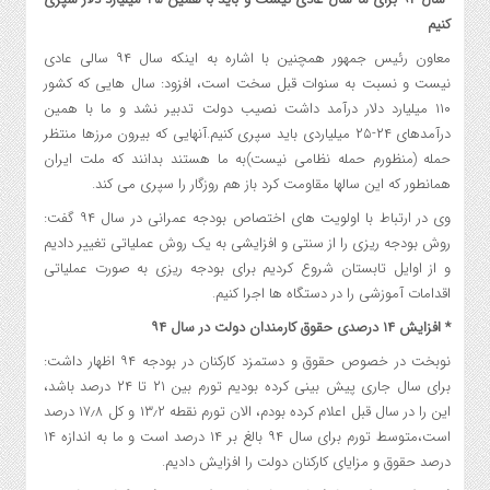
کنیم
معاون رئیس جمهور همچنین با اشاره به اینکه سال ۹۴ سالی عادی
نیست و نسبت به سنوات قبل سخت است، افزود: سال هایی که کشور
۱۱۰ میلیارد دلار درآمد داشت نصیب دولت تدبیر نشد و ما با همین
درآمدهای ۲۴-۲۵ میلیاردی باید سپری کنیم.آنهایی که بیرون مرزها منتظر
حمله (منظورم حمله نظامی نیست)به ما هستند بدانند که ملت ایران
همانطور که این سالها مقاومت کرد باز هم روزگار را سپری می کند.
وی در ارتباط با اولویت های اختصاص بودجه عمرانی در سال ۹۴ گفت:
روش بودجه ریزی را از سنتی و افزایشی به یک روش عملیاتی تغییر دادیم
و از اوایل تابستان شروع کردیم برای بودجه ریزی به صورت عملیاتی
اقدامات آموزشی را در دستگاه ها اجرا کنیم.
* افزایش ۱۴ درصدی حقوق کارمندان دولت در سال ۹۴
نوبخت در خصوص حقوق و دستمزد کارکنان در بودجه ۹۴ اظهار داشت:
برای سال جاری پیش بینی کرده بودیم تورم بین ۲۱ تا ۲۴ درصد باشد،
این را در سال قبل اعلام کرده بودم، الان تورم نقطه ۱۳٫۲ و کل ۱۷٫۸ درصد
است،‌متوسط تورم برای سال ۹۴ بالغ بر ۱۴ درصد است و ما به اندازه ۱۴
درصد حقوق و مزایای کارکنان دولت را افزایش دادیم.