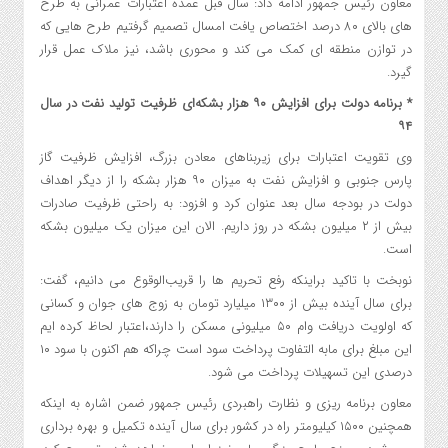
معاون رئیس جمهور ادامه داد: سال قبل عمده اعتبارات عمرانی به طرح
های بالای ۸۰ درصد اختصاص یافت امسال تصمیم گرفتیم طرح هایی که
در توازن منطقه ای کمک می کند و محوری باشد، نیز ملاک عمل قرار
گیرد.
* برنامه دولت برای افزایش ۹۰ هزار بشکه‌ای ظرفیت تولید نفت در سال
۹۴
وی تقویت اعتبارات برای زیربناهای معادن بزرگ، افزایش ظرفیت گاز
پارس جنوبی و افزایش نفت به میزان ۹۰ هزار بشکه را از دیگر اهداف
دولت در بودجه سال بعد عنوان کرد و افزود: به راحتی ظرفیت صادرات
بیش از ۲ میلیون بشکه در روز داریم. الان این میزان یک میلیون بشکه
است.
نوبخت با تاکید براینکه رفع تحریم ها را قریب‌الوقوع می دانیم، گفت:
برای سال آینده بیش از ۱۳۰۰ میلیارد تومان به زوج های جوان و کسانی
که اولویت دریافت وام ۵۰ میلیونی مسکن را دارند،‌اعتبار لحاظ کرده ایم
این مبلغ برای مابه التفاوت پرداخت سود است چراکه هم اکنون با سود ۱۰
درصدی این تسهیلات پرداخت می شود.
معاون برنامه ریزی و نظارت راهبردی رئیس جمهور ضمن اشاره به اینکه
همچنین ۱۵۰۰ کیلیومتر راه در کشور برای سال آینده تکمیل و بهره برداری