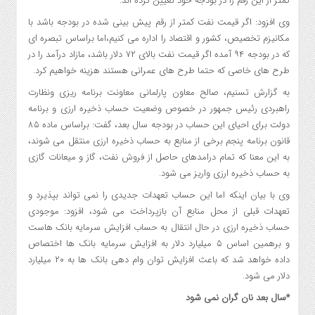
کمتر از این رقم را در بودجه خود تعیین کرده اند.
وی افزود: اگر قیمت نفت کمتر از رقم پیش بینی شده در بودجه باشد با
مکانیزم تخصیص، کشور و اقتصاد را اداره می کنیم،‌اما براساس تبصره ای
که در بودجه ۹۴ آمده اگر قیمت نفت بالای ۷۲ دلار باشد، مازاد درآمد را در
طرح های خاصی که حتما طرح های عمرانی هستند هزینه خواهیم کرد.
به گزارش تسنیم، صالح معاون پارلمانی معاونت برنامه ریزی ونظارت
راهبردی رئیس جمهور در خصوص وضعیت حساب ذخیره ارزی و برنامه
دولت برای احیای این حساب در بودجه سال بعد، گفت: براساس ماده ۸۵
قانون برنامه پنجم برخی از منابع به حساب ذخیره ارزی منتقل می شوند،
به این معنا که تمام درامدهای حاصل از فروش نفت، گاز و میعانات گازی
به حساب ذخیره ارزی واریز می شود.
وی با بیان اینکه اما این حساب تعهدات جدیدی را نمی تواند بپذیرد و
تعهدات قبلی از محل منابع آن بازپرداخت می شود، افزود: موجودی
حساب ذخیره ارزی در حال انتقال به حساب افزایش سرمایه بانک هاست
و برهمین اساس ۵ میلیارد دلار به افزایش سرمایه بانک ها اختصاص
داده خواهد شد که باعث افزایش توان وام دهی بانک ها به ۲۰ میلیارد
دلار می شود.
*سال بعد نان گران نمی شود