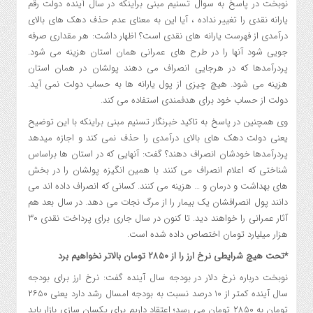
نوبخت در پاسخ به سوال تسنیم مبنی براینکه در سال آینده دولت رقم
یارانه نقدی را تغییر نداده ، آیا این به معنای عدم حذف دهک های بالای
درآمدی از فهرست یارانه های نقدی است؟ اظهار داشت: هر مقداری صرفه
جویی شود آنها را در طرح های عمرانی همان استان هزینه می شود.
پردرآمدها که در هرجایی انصراف می دهند پولشان در همان استان
هزینه می شود. هیچ چیزی از پول یارانه ها به حساب دولت نمی آید.
دولت از حساب خود برای هدفمندی استفاده می کند.
وی همچنین در پاسخ به تاکید خبرنگار تسنیم مبنی براینکه با این توضیح
یعنی دولت دهک های بالای درآمدی را حذف نمی کند و اجازه میدهد
پردرآمدها خودشان انصراف دهند؟ گفت: آنهایی که در استان ها براساس
شناختی که اعلام انصراف می کنند با همین انگیزه پولشان را در بخش
های بهداشت و درمان و … هزینه می کنند. کسانی که انصراف داده اند می
دانند پول انصرافشان یک بیمار را از مرگ نجات می دهد. در سال بعد هم
آثار عمرانی را خواهند دید. تا کنون در سال جاری برای پرداخت نقدی ۳۰
هزار میلیارد تومان اختصاص داده شده است.
*تحت هیچ شرایطی نرخ ارز را از ۲۸۵۰ تومان بالاتر نخواهیم برد
نوبخت درباره نرخ دلار در بودجه سال آینده گفت: نرخ ارز برای بودجه
سال آینده کمتر از ۱۰ درصد نسبت به بودجه امسال رشد دارد یعنی ۲۶۵۰
تومان به ۲۸۵۰ تومان می رسد؛ اعتقاد داریم برای یکسان سازی بازار باید