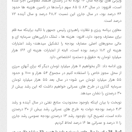
ویژگی های بودجه سال ۹۴ بوده که در راستای اقتصاد مقاومتی اجرا شده
است، افزوود: در سال ۸۳ تا ۸۵ سهم درآمدها در تامین هزینه ها حدود
۴۶ درصد بود، در سال جاری این نسبت ۶۸٫۲ درصد و سال آینده ۷۲
درصد است.
معاون برنامه ریزی و نظارت راهبردی رئیس جمهور با تاکید براینکه سه قلم
برای مصارف وجود دارد، افزود: هزینه ها ، تملک دارایی‌های سرمایه ای و
مالی محورهای اصلی مصارف بودجه را تشکیل میدهند؛ رشد اعتبارات
هزینه ای ۱۱٫۲ درصد بوده است، البته از اعتبارات هزینه ای ۱۶۶ هزار
میلیارد تومان به حقوق و دستمزد اختصاص دارد.
وی ادامه داد: اگر بخواهیم ۷ هزار میلیارد تومان دیگر که برای آبهای مرزی
از محل مجوز خاص را استفاده کنیم در مجموع ۵۴ هزار و ۷۰۰ و حدود
۵۵ هزار میلیارد تومان می شود؛ در سال بعد ۵۵ هزار میلیارد تومان
سرمایه گذاری در طرح های عمرانی خواهیم داشت که این رشد بیش از
۳۰ درصدی را نشان میدهد.
نوبخت با بیان اینکه باوجود محدودیت منابع نفتی در سال آینده و رشد
۴٫۳ درصد بودجه دولت به طرح های عمرانی رشد بیش از ۳۰ درصدی
داده است، تصریح کرد: باوجود رشد ۱۳ درصدی بودجه عمومی رشد جاری
را ۱۱ درصد و عمرانی ها ۱۶ درصد لحاظ کردیم.
*سال ۹۴ برای ما سال عادی نیست و باید با همین ۲۵ میلیارد دلار سپری