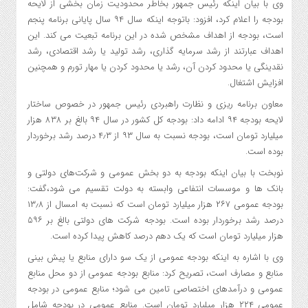
وی با بیان اینکه رئیس جمهور بخاطر محدودیت زمان بخشی از لایحه
بودجه را اعلام کرد، افزود: باتوجه اینکه سال ۹۴ سال پایانی برنامه پنجم
است، بودجه از اهداف مشخص شده در این برنامه تبعیت می کند. این
اهداف عبارتند از رشد سرمایه گذاری، رشد تولید یا رشد اقتصادی، رشد
نقدینگی یا محدود کردن آن، رشد یا محدود کردن یا مهار تورم و همچنین
افزایش اشتغال.
معاون برنامه ریزی و نظارت راهبردی رئیس جمهور در خصوص ساختار
لایحه بودجه ۹۴ ادامه داد: بودجه کل کشور در سال ۹۴ بالغ بر ۸۳۸ هزار
میلیارد تومان است، بودجه نسبت به سال ۹۳ از ۴٫۳ درصد رشد برخوردار
بوده است.
نوبخت با بیان اینکه بودجه به دو بخش عمومی و شرکت‌های دولتی و
بانک ها و موسسات انتفاعی وابسته به دولت تقسیم می شود،‌گفت:
بودجه عمومی ۲۶۷ هزار میلیارد تومان است که نسبت به امسال از ۱۳٫۸
درصد رشد برخوردار بوده است. بودجه شرکت های دولتی بالغ بر ۵۹۶
هزار میلیارد تومان است که یک دهم درصد کاهش پیدا کرده است.
وی با اشاره به اینکه بودجه عمومی از یک سو دارای منابع یا پیش بینی
منابع و مصارف است، تصریح کرد: منابع بودجه عمومی از دو محل منابع
عمومی و درآمدهای اختصاصی تامین می شود؛ منابع عمومی در بودجه
عمومی ۲۲۴ هزار میلیارد تومان است. منابع عمومی در بودجه شامل