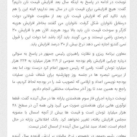
نوبخت در ادامه در پاسخ به اینکه سال بعد افزایش قیمت نان داریم؟
گفت: هیچ افزایشی برای قیمت نان در سال بعد نداریم؛ البته این را هم
باید تاکید کنم که افزایش قیمت نان بعد از مقاومت طولانی دولت
درمقابل نانوایان شکل گرفت. نانوایان می گفتند بخاطر افزایش هزینه
کارگر و سوخت قیمت نان باید بالا برود هرچند الان هم با افزایش ۳۰
درصدی راضی نیستند و می گویند باید آزاد باشد اما دولت این را قبول
نمی کندزو اجازه نمی دهد نرخ بیش از ۳۰ درصد افزایش یابد.
معاون برنامه ریزی و نظارت راهبردی رئیس جمهور در پاسخ به سوالی
درباره چرایی افزایش رقم بودجه عمومی از ۲۱۹ هزار میلیارد به ۲۲۴ هزار
میلیارد تومان گفت: رقمی که رئیس جمهور اعلام کرد درست بود، اما بعد
از بررسی تبصره ها در جلسه روز چهارشنبه برای شفاف شدن عملیات
بودجه نویسی اعداد و ارقامی که تصویب شد را در بودجه لحاظ کردیم، ما
راجع به همین عدد تا روز آخر محاسبات مختلفی انجام دادیم.
نوبخت درباره اجرای فاز سوم هدفمندی یارانه ها در سال آینده گفت: قطعا
نوآوری هایی برای هدفمندی صورت می گیرد ولی همه آن در سطح ۴۸
هزار میلیارد تومان است و قیمت ها بیش از آنچه امسال با مصوبه
مجلس افزایش یافته، تغییر نخواهد کرد. بانک اطلاعاتی یارانه در حال
انجام است، تعداد سبد غذایی سال آینده از امسال کمتر نیست.
معاون رئیس‌جمهور در خصوص نرخ مالیات بر ارزش افزوده سال آینده