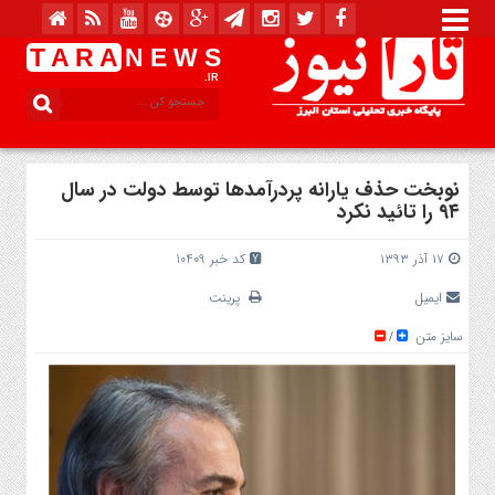
T A R A
N E W S
.IR
نوبخت حذف یارانه پردرآمدها توسط دولت در سال
۹۴ را تائید نکرد
۱۷ آذر ۱۳۹۳
کد خبر 10409
ایمیل
پرینت
سایز متن
/