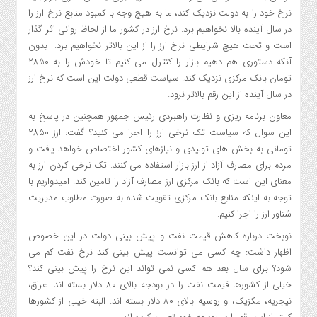
نرخ خود را به دولت نزدیک کند، ما به هیچ وجه با کمبود منابع نرخ ارز را
در سال آینده بالا نخواهیم برد. نرخ ارز در کشور ما از لحاظ روانی اثر گذار
است و تحت هیچ شرایطی نرخ ارز را از این بالاتر نخواهیم برد. بدون
آنکه دستوری هم دهیم بازار را کنترل می کنیم تا خودش را به ۲۸۵۰
تومان بانک مرکزی نزدیک کند. سیاست قطعی دولت این است که نرخ ارز
در سال آینده از این رقم بالاتر نرود.
معاون برنامه ریزی و نظارت راهبردی رئیس جمهور همچنین در پاسخ به
این سوال که سیاست تک نرخی ارز را اجرا می کنید؟ گفت: ارز ۲۸۵۰
تومانی به بخش های تولیدی و نیازهای کشور اختصاص خواهد یافت و
مردم برای مصارف آزاد از ارز بازار استفاده می کنند. تک نرخی کردن ارز به
معنای این است که بانک مرکزی ارز مصارف آزاد را تامین کند. امیدواریم با
توجه به اینکه منابع بانک مرکزی تقویت شده به صورت مطلوب مدیریت
شناور ارز را اجرا کنیم.
نوبخت درباره کاهش قیمت نفت و پیش بینی دولت در این خصوص
اظهار داشت: چه کسی می توانست پیش بینی کند نرخ نفت کم می
شود؟ برای سال بعد هم کسی نمی تواند این نرخ را پیش بینی کند؟
خیلی از کشورها قیمت نفت را در بودجه بالای ۸۰ دلار بسته اند. عراق،
نیجریه، مکزیک، و روسیه بالای ۸۰ دلار بسته اند. البته خیلی از کشورها