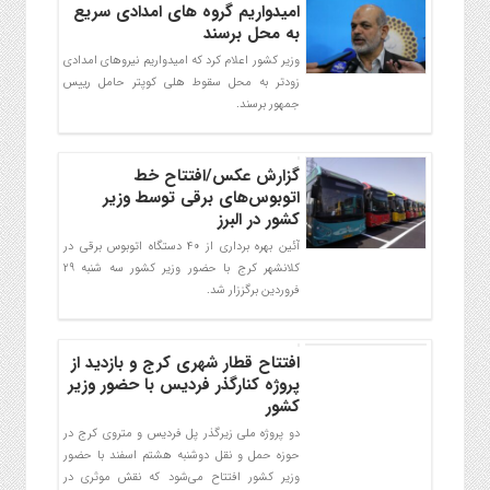
امیدواریم گروه های امدادی سریع
به محل برسند
وزیر کشور اعلام کرد که امیدواریم نیروهای امدادی
زودتر به محل سقوط هلی کوپتر حامل رییس
جمهور برسند.
گزارش عکس/افتتاح خط
اتوبوس‌های برقی توسط وزیر
کشور در البرز
آئین بهره برداری از ۴۰ دستگاه اتوبوس برقی در
کلانشهر کرج با حضور وزیر کشور سه شنبه 29
فروردین برگززار شد.
افتتاح قطار شهری کرج و بازدید از
پروژه کنارگذر فردیس با حضور وزیر
کشور
دو پروژه ملی زیرگذر پل فردیس و متروی کرج در
حوزه حمل و نقل دوشنبه هشتم اسفند با حضور
وزیر کشور افتتاح می‌شود که نقش موثری در