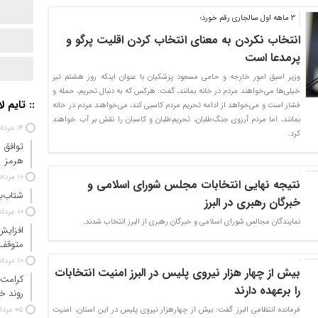
3 ماهه اول سالجاری رقم خورد؛
انتخاب نکردن به معنای انتخاب کردن اقلیت پرگو و
پرمدعا است
وزیر اسبق امور خارجه و حامی مسعود پزشکیان با عنوان اینکه روز هشتم تیر
خیلی‌ها می‌خواهند مردم در خانه بمانند، گفت: هرکس که به دنبال تحریم، حمله و
:: تایم ل
فشار است و می‌خواهد از ادامه تحریم مردم کاسبی کند، می‌خواهند مردم در خانه
بمانند، اما مردم آرزوی جنگ‌طلبان، تحریم‌طلبان و کاسبان را نقش بر آب خواهند
۱۴ مرداد ۱۴۰۵
کرد.
توافق 
هرمز
۱۰ مرداد ۱۴۰۵
نتیجه نهایی انتخابات مجلس شورای اسلامی و
شتاب‌ب
خبرگان رهبری در البرز
۱۰ مرداد ۱۴۰۵
نمایندگان مجالس شورای اسلامی و خبرگان رهبری از البرز انتخاب شدند.
افزایش
متوقف
۱۰ مرداد ۱۴۰۵
بیش از چهار هزار نیروی پلیس در البرز امنیت انتخابات
کرامت 
را برعهده دارند
روند خ
فرمانده انتظامی البرز گفت: بیش از چهارهزار نیروی پلیس در این استان، امنیت
۰۵ مرداد ۱۴۰۵