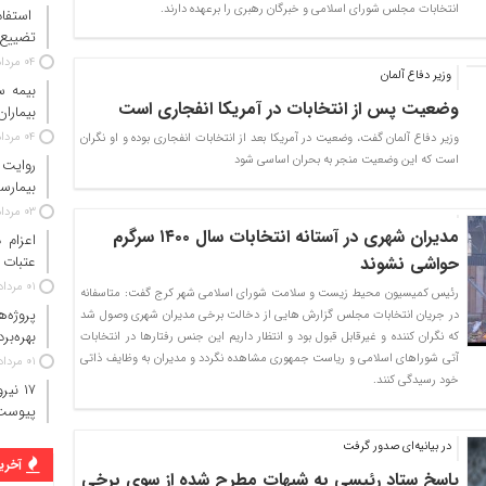
انتخابات مجلس شورای اسلامی و خبرگان رهبری را برعهده دارند.
استفاد
تضییع 
۰۴ مرداد ۱۴۰۵
وزیر دفاع آلمان
وضعیت پس از انتخابات در آمریکا انفجاری است
بیماران
۰۴ مرداد ۱۴۰۵
وزیر دفاع آلمان گفت، وضعیت در آمریکا بعد از انتخابات انفجاری بوده و او نگران
است که این وضعیت منجر به بحران اساسی شود
روایت
بیمارس
۰۳ مرداد ۱۴۰۵
مدیران شهری در آستانه انتخابات سال ۱۴۰۰ سرگرم
عتبات 
حواشی نشوند
۰۱ مرداد ۱۴۰۵
رئیس کمیسیون محیط زیست و سلامت شورای اسلامی شهر کرج گفت: متاسفانه
پروژه‌
در جریان انتخابات مجلس گزارش هایی از دخالت برخی مدیران شهری وصول شد
بهره‌بر
که نگران کننده و غیرقابل قبول بود و انتظار داریم این جنس رفتارها در انتخابات
آتی شوراهای اسلامی و ریاست جمهوری مشاهده نگردد و مدیران به وظایف ذاتی
۰۱ مرداد ۱۴۰۵
خود رسیدگی کنند.
پیوست
در بیانیه‌ای صدور گرفت
آخرین
پاسخ ستاد رئیسی به شبهات مطرح شده از سوی برخی