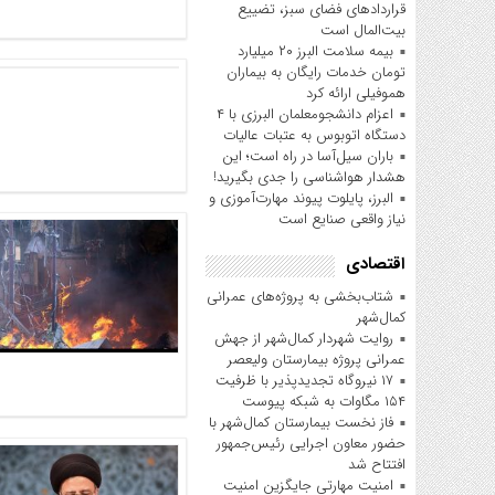
قراردادهای فضای سبز، تضییع
بیت‌المال است
بیمه سلامت البرز ۲۰ میلیارد
تومان خدمات رایگان به بیماران
هموفیلی ارائه کرد
اعزام دانشجو‌معلمان البرزی با ۴
دستگاه اتوبوس به عتبات عالیات
باران سیل‌آسا در راه است؛ این
هشدار هواشناسی را جدی بگیرید!
البرز، پایلوت پیوند مهارت‌آموزی و
نیاز واقعی صنایع است
اقتصادی
شتاب‌بخشی به پروژه‌های عمرانی
کمال‌شهر
روایت شهردار کمال‌شهر از جهش
عمرانی پروژه بیمارستان ولیعصر
۱۷ نیروگاه تجدیدپذیر با ظرفیت
۱۵۴ مگاوات به شبکه پیوست
فاز نخست بیمارستان کمال‌شهر با
حضور معاون اجرایی رئیس‌جمهور
افتتاح شد
امنیت مهارتی جایگزین امنیت