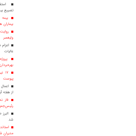
استفاد
تضییع بی
بیماران هم
روایت ش
ولیعصر
عالیات
پروژه‌
بهره‌بردار
پیوست
اعمال 
از هفته آی
فاز نخ
رئیس‌جمهو
البرز 
شد
استاندا
مدیران ش