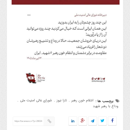
انتقام خون رهبر
تارا نیوز
شورای عالی امنیت ملی
برچسب ها :
,
,
,
وداع با رهبر شهید
https://taranews.ir/?p=28634