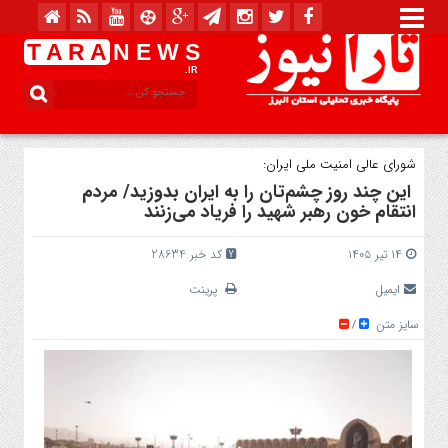
T A R A
N E W S
.IR
شورای عالی امنیت ملی ایران:
این چند روز چشم‌تان را به ایران بدوزید/ مردم
انتقام خون رهبر شهید را فریاد می‌زنند
۱۴ تیر ۱۴۰۵
کد خبر 28634
ایمیل
پرینت
سایز متن
/