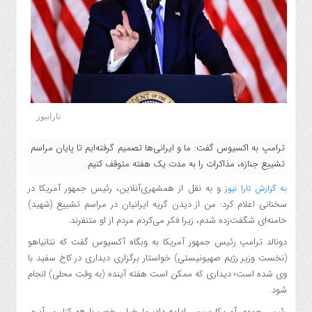
تارانیوز
ترامپ به اکسیوس گفت: ما و ایرانی‌ها تصمیم گرفته‌ایم تا پایان مراسم
تشییع جنازه، مذاکرات را به مدت یک هفته متوقف کنیم.
و به نقل از همشهری‌آنلاین، رئیس جمهور آمریکا در
به گزارش تارا نیوز
سخنانی اعلام کرد: من از دیدن گریه ایرانیان در مراسم تشییع (شهید)
خامنه‌ای شگفت‌زده شدم، زیرا فکر می‌کردم مردم از او متنفرند.
دونالد ترامپ رئیس جمهور آمریکا به وبگاه آکسیوس گفت که نتانیاهو
(نخست وزیر رژیم صهیونیستی) خواستار برگزاری دیداری در کاخ سفید با
وی شده است؛ دیداری که ممکن است هفته آینده (به وقت محلی) انجام
شود.
رئیس جمهور آمریکا سپس ادامه داد: ما خیلی خوب با هم کنار می‌آییم.