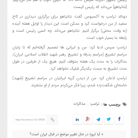
[نتانیاهو] می‌داند که رئیس کیست.
دونالد ترامپ به آکسیوس گفت: نتانیاهو برای برگزاری دیداری در کاخ
سفید از من درخواست کرد و ممکن است این دیدار را اوایل هفته آینده
(به وقت محلی) برگزار کنیم. نتانیاهو می‌داند چه کسی رئیس است و
رابطه ما بسیار خوب است.
ترامپ سپس ادعا کرد: من و ایرانی‌ ها تصمیم گرفته‌ایم که تا پایان
مراسم تشییع (مراسم بدرقه و تشییع رهبر شهید انقلاب اسلامی ایران)،
مذاکرات را به مدت یک هفته متوقف کنیم. هیچ یک از طرفین در طول
مدت تشییع به سمت یکدیگر شلیک نخواهد کرد.
ترامپ اذعان کرد: من از دیدن گریه ایرانیان در مراسم تشییع (شهید)
خامنه‌ای شگفت‌زده شدم، زیرا فکر می‌کردم مردم از او متنفرند.
ترامپ
مذاکرات
برچسب ها :
,
https://taranews.ir/?p=28628
« آیا اروپا در حال تغییر موضع در قبال ایران است؟