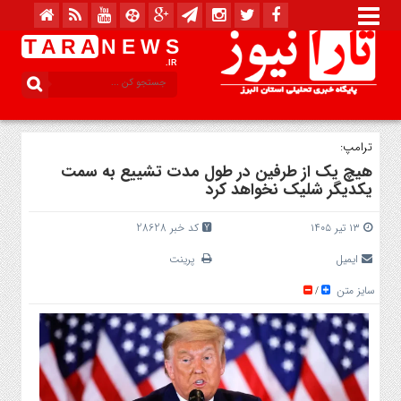
T A R A
N E W S
.IR
ترامپ:
هیچ یک از طرفین در طول مدت تشییع به سمت
یکدیگر شلیک نخواهد کرد
۱۳ تیر ۱۴۰۵
کد خبر 28628
ایمیل
پرینت
سایز متن
/