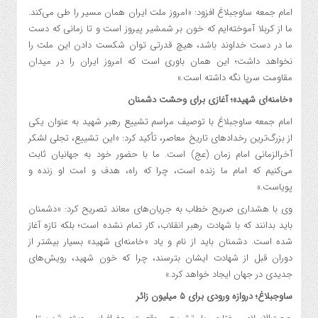
امام جمعه ساوجبلاغ افزود: «امروز ملت ایران همان مسیر را طی می‌کند.
ما از کربلا آموخته‌ایم که خون بر شمشیر پیروز است و تا زمانی که دست
ما در دست خداوند باشد، هیچ قدرتی توان شکست دادن این ملت را
نخواهد داشت؛ این همان باوری است که امروز ایران را در میدان
مقاومت سرپا نگه داشته است.»
«خامنه‌ای شهید»؛ آغازی برای وحشت دشمنان
امام جمعه ساوجبلاغ با توصیف مراسم تشییع رهبر شهید به عنوان یکی
از بزرگ‌ترین رخدادهای تاریخ معاصر، تأکید کرد: «این تشییع، تجلی لشکر
آخرالزمانی امام زمان (عج) است. ما با حضور خود به جهانیان ثابت
می‌کنیم که امام ما زنده است، چرا که راه، هدف و امت او زنده و
پویاست.»
وی با هشداری صریح خطاب به جریان‌های معاند تصریح کرد: «دشمنان
باید بدانند که با شهادت رهبر انقلاب، کار تمام نشده است؛ بلکه تازه آغاز
شده است. دشمنان باید از نام و یاد «خامنه‌ای شهید» بسیار بیشتر از
دوران قبل از شهادت ایشان بترسند، چرا که خون شهید، رویش‌های
جدیدی در جهان ایجاد خواهد کرد.»
ساوجبلاغ؛ دروازه ورودی برای ۵ میلیون زائر