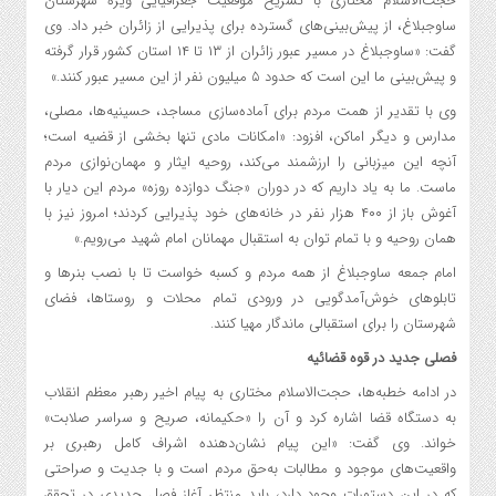
حجت‌الاسلام مختاری با تشریح موقعیت جغرافیایی ویژه شهرستان
ساوجبلاغ، از پیش‌بینی‌های گسترده برای پذیرایی از زائران خبر داد. وی
گفت: «ساوجبلاغ در مسیر عبور زائران از ۱۳ تا ۱۴ استان کشور قرار گرفته
و پیش‌بینی ما این است که حدود ۵ میلیون نفر از این مسیر عبور کنند.»
وی با تقدیر از همت مردم برای آماده‌سازی مساجد، حسینیه‌ها، مصلی،
مدارس و دیگر اماکن، افزود: «امکانات مادی تنها بخشی از قضیه است؛
آنچه این میزبانی را ارزشمند می‌کند، روحیه ایثار و مهمان‌نوازی مردم
ماست. ما به یاد داریم که در دوران «جنگ دوازده روزه» مردم این دیار با
آغوش باز از ۴۰۰ هزار نفر در خانه‌های خود پذیرایی کردند؛ امروز نیز با
همان روحیه و با تمام توان به استقبال مهمانان امام شهید می‌رویم.»
امام جمعه ساوجبلاغ از همه مردم و کسبه خواست تا با نصب بنرها و
تابلوهای خوش‌آمدگویی در ورودی تمام محلات و روستاها، فضای
شهرستان را برای استقبالی ماندگار مهیا کنند.
فصلی جدید در قوه قضائیه
در ادامه خطبه‌ها، حجت‌الاسلام مختاری به پیام اخیر رهبر معظم انقلاب
به دستگاه قضا اشاره کرد و آن را «حکیمانه، صریح و سراسر صلابت»
خواند. وی گفت: «این پیام نشان‌دهنده اشراف کامل رهبری بر
واقعیت‌های موجود و مطالبات به‌حق مردم است و با جدیت و صراحتی
که در این دستورات وجود دارد، باید منتظر آغاز فصل جدیدی در تحقق