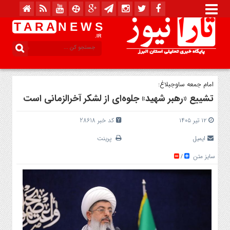
T A R A
N E W S
.IR
امام جمعه ساوجبلاغ:
تشییع «رهبر شهید» جلوه‌ای از لشکر آخرالزمانی است
۱۲ تیر ۱۴۰۵
کد خبر 28618
ایمیل
پرینت
سایز متن
/