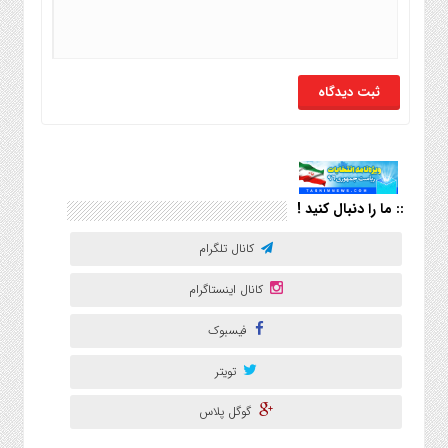
:: ما را دنبال کنید !
کانال تلگرام
کانال اینستاگرام
فیسبوک
تویتر
گوگل پلاس