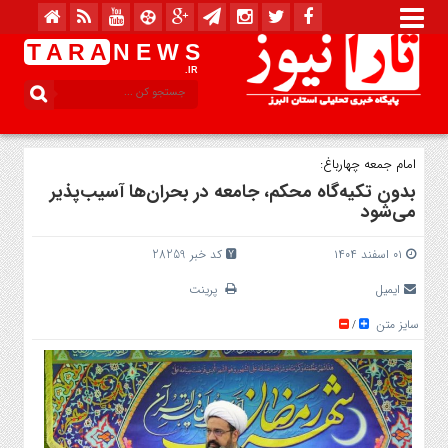
T A R A
N E W S
.IR
امام جمعه چهارباغ:
بدون تکیه‌گاه محکم، جامعه در بحران‌ها آسیب‌پذیر
می‌شود
۰۱ اسفند ۱۴۰۴
کد خبر 28259
ایمیل
پرینت
سایز متن
/