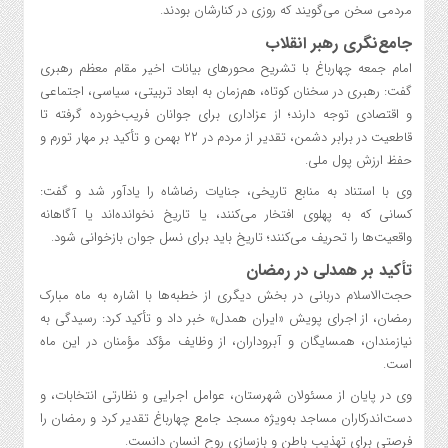
مردمی سخن می‌گویند که روزی در کنارشان بودند.
جامع‌نگری رهبر انقلاب
امام جمعه چهارباغ با تشریح محورهای بیانات اخیر مقام معظم رهبری
گفت: رهبری در سخنان کوتاه، هم‌زمان به ابعاد تربیتی، سیاسی، اجتماعی
و اقتصادی توجه دارند؛ از عزاداری برای جوانان فریب‌خورده گرفته تا
قاطعیت در برابر دشمن، تقدیر از مردم در ۲۲ بهمن و تأکید بر مهار تورم و
حفظ ارزش پول ملی.
وی با استناد به منابع تاریخی، جنایات رضاشاه را یادآور شد و گفت:
کسانی که به پهلوی افتخار می‌کنند، یا تاریخ نخوانده‌اند یا آگاهانه
واقعیت‌ها را تحریف می‌کنند؛ تاریخ باید برای نسل جوان بازخوانی شود.
تأکید بر همدلی در رمضان
حجت‌الاسلام دربانی در بخش دیگری از خطبه‌ها با اشاره به ماه مبارک
رمضان، از اجرای پویش «ایران همدل» خبر داد و تأکید کرد: رسیدگی به
نیازمندان، همسایگان و آبروداران، از وظایف مؤکد مؤمنان در این ماه
است.
وی در پایان از مسئولان شهرستان، عوامل اجرایی و نظارتی انتخابات، و
دست‌اندرکاران مساجد به‌ویژه مسجد جامع چهارباغ تقدیر کرد و رمضان را
فرصتی برای تهذیب باطن و بازسازی روح انسان دانست.