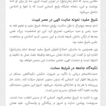
مقامی رسید که امام زمان(عج) در دوران غیبت کبری سه بار برای او نامه
نوشتند و این، نشانه جایگاه رفیع انسانی است که با تقوا و اخلاص
حاصل می‌شود.
شیخ مفید؛ نمونه عنایت الهی در عصر غیبت
امام جمعه چهارباغ با نقل حکایت رؤیای صادقه شیخ مفید و تعلیم فقه به
سید رضی و سید مرتضی، تصریح کرد: این دو شخصیت بزرگ علمی
بعدها از ارکان دانش شیعه شدند و این مسیر، ثمره اخلاص و مجاهدت
علمی شیخ مفید بود.
وی همچنین به ماجرای اصلاح فتوای شیخ مفید توسط امام زمان(عج)
اشاره کرد و گفت: این حادثه نشان می‌دهد وظیفه علما، عمل به تکلیف و
اجتهاد است و حمایت الهی، ضامن سلامت این مسیر خواهد بود.
تکیه‌گاه جامعه در شرایط سخت
حجت‌الاسلام دربانی با تأکید بر ضرورت داشتن تکیه‌گاهی محکم در
بحران‌ها اظهار کرد: انسانی که بدون ستون استوار حرکت کند، مانند خار
بی‌ریشه با هر باد و حادثه‌ای منحرف می‌شود. امروز این ستون مستحکم،
ولایت فقیه آگاه، شجاع، مدیر و مدبر است.
وی با اشاره به تاریخ معاصر افزود: کسانی که از مسیر انقلاب جدا شدند،
سرنوشت روشنی ندارند و امروز در بیگانگی و وابستگی، علیه همان