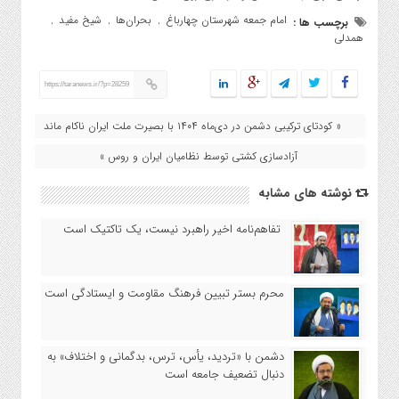
امام جمعه شهرستان چهارباغ
بحران‌ها
شیخ مفید
برچسب ها :
,
,
,
همدلی
https://taranews.ir/?p=28259
« کودتای ترکیبی دشمن در دی‌ماه ۱۴۰۴ با بصیرت ملت ایران ناکام ماند
آزادسازی کشتی توسط نظامیان ایران و روس »
نوشته های مشابه
تفاهم‌نامه اخیر راهبرد نیست، یک تاکتیک است
محرم بستر تبیین فرهنگ مقاومت و ایستادگی است
دشمن با «تردید، یأس، ترس، بدگمانی و اختلاف» به
دنبال تضعیف جامعه است