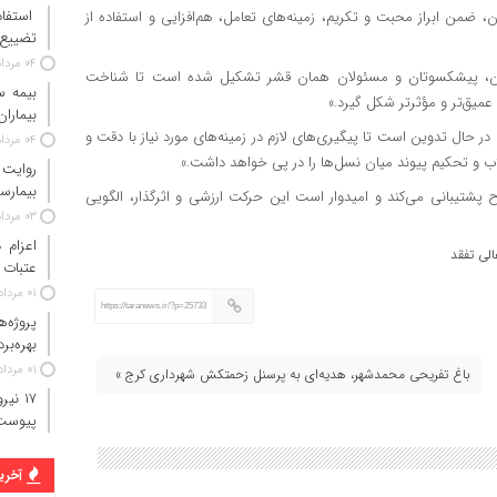
استفاد
ن، ضمن ابراز محبت و تکریم، زمینه‌های تعامل، هم‌افزایی و استفاده از
تضییع 
۰۴ مرداد ۱۴۰۵
گان، پیشکسوتان و مسئولان همان قشر تشکیل شده است تا شناخت
 عمیق‌تر و مؤثرتر شکل گیرد.»
بیماران
ن در حال تدوین است تا پیگیری‌های لازم در زمینه‌های مورد نیاز با دقت و
۰۴ مرداد ۱۴۰۵
ب و تحکیم پیوند میان نسل‌ها را در پی خواهد داشت.»
روایت
بیمارس
رح پشتیبانی می‌کند و امیدوار است این حرکت ارزشی و اثرگذار، الگویی
۰۳ مرداد ۱۴۰۵
لی تفقد
عتبات 
۰۱ مرداد ۱۴۰۵
https://taranews.ir/?p=25733
پروژه‌
بهره‌بر
۰۱ مرداد ۱۴۰۵
باغ تفریحی محمدشهر، هدیه‌ای به پرسنل زحمتکش شهرداری کرج »
پیوست
آخرین