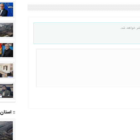
شر خواهد شد.
:: استان ا