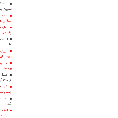
استفاد
تضییع بی
بیماران هم
روایت ش
ولیعصر
عالیات
پروژه‌
بهره‌بردار
پیوست
اعمال 
از هفته آی
فاز نخ
رئیس‌جمهو
البرز 
شد
استاندا
مدیران ش