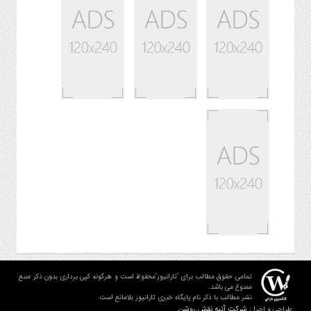
تمامی حقوق مطالب برای "تارانیوز"محفوظ است و هرگونه کپی برداری بدون ذکر منبع
ممنوع می باشد.
نشر مطالب با ذکر نام پایگاه خبری تارانیوز بلامانع است.
شرکت آتیه نقش روشن
طراحی و اجرا :