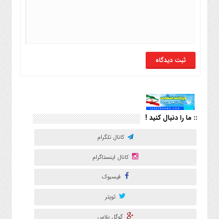
:: ما را دنبال کنید !
کانال تلگرام
کانال اینستاگرام
فیسبوک
تویتر
گوگل پلاس