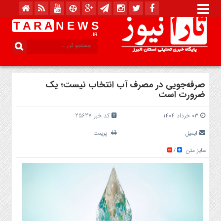
T A R A
N E W S
.IR
صرفه‌جویی در مصرف آب انتخاب نیست؛ یک
ضرورت است
۰۳ خرداد ۱۴۰۴
کد خبر 25627
ایمیل
پرینت
سایز متن
/