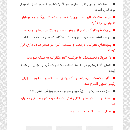
استفاده از نیروهای اداری در قراردادهای فضای سبز، تضییع
بیت‌المال است
بیمه سلامت البرز ۲۰ میلیارد تومان خدمات رایگان به بیماران
هموفیلی ارائه کرد
روایت شهردار کمال‌شهر از جهش عمرانی پروژه بیمارستان ولیعصر
اعزام دانشجو‌معلمان البرزی با ۴ دستگاه اتوبوس به عتبات عالیات
پروژه‌های عمرانی، درمانی و صنعتی البرز در مسیر بهره‌برداری قرار
گرفتند
۱۷ نیروگاه تجدیدپذیر با ظرفیت ۱۵۴ مگاوات به شبکه پیوست
اعمال قطعی‌های دو تا سه ساعته بخش خانگی و تجاری از هفته
آینده
فاز نخست بیمارستان کمال‌شهر با حضور معاون اجرایی
رئیس‌جمهور افتتاح شد
البرز صاحب یکی از بزرگ‌ترین مجموعه‌های ورزشی کشور شد
استاندار البرز خواستار ارتقای کیفی خدمات و حضور میدانی مدیران
شد
لفاظی دوباره ترامپ علیه ایران