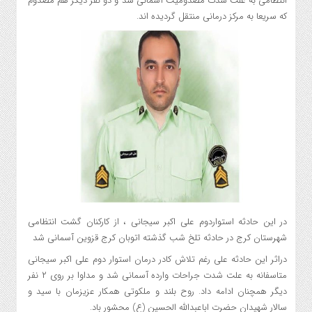
انتظامی به علت شدت مصدومیت آسمانی شد و دو نفر دیگر هم مصدوم
که سریعا به مرکز درمانی منتقل گرديده اند.
دراثر اين حادثه علي رغم تلاش کادر درمان استوار دوم علي اکبر سيجاني
متاسفانه به علت شدت جراحات وارده آسماني شد و مداوا بر روي ۲ نفر
ديگر همچنان ادامه داد. روح بلند و ملکوتي همکار عزيزمان با سيد و
سالار شهيدان حضرت اباعبدالله الحسين (ع) محشور باد.