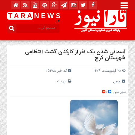
T A R A
N E W S
.IR
آسمانی شدن یک نفر از کارکنان گشت انتظامی
شهرستان کرج
۲۸ اردیبهشت ۱۴۰۴
کد خبر 25488
ایمیل
پرینت
سایز متن
/