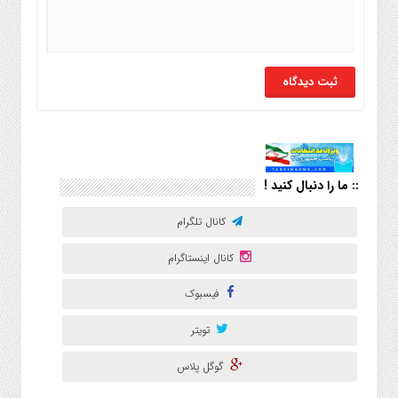
:: ما را دنبال کنید !
کانال تلگرام
کانال اینستاگرام
فیسبوک
تویتر
گوگل پلاس