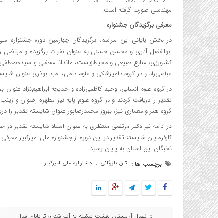
مهندسی صورت گرفته است.
معرفی برگزیدگان جشنواره
در بخش پایانی این مراسم، برگزیدگان چهارمین دوره جشنواره ملی
ابوالفضل آذری و محسن حسنی به عنوان نفرات برگزیده و مرتضی رجب
کشاورزی، منابع طبیعی و محیط‌زیست، ماندانا محفلی و سیدمصطفی واف
عباسی‌راد و در گروه دامپزشکی و علوم دامی، امید بوذری عنوان شایسته
در گروه علوم انسانی، وحید کاظمی‌زاده و خدیجه ابراهیم‌نژاد عنوان 
تقدیر را دریافت کردند و در گروه علوم پایه نیز مطهره رضوان و زین
گروه هنر و معماری نیز، بهروز محمدرضاپور عنوان شایسته تقدیر را دری
در ادامه نیز دکتر مرتضی منتظری به عنوان استاد شایسته تقدیر در ح
کارفرمایان شایسته تقدیر در این دوره از جشنواره ملی امیرکبیر معرفی شد
نخبگان این استان به پایان رسید.
اتاق بازرگانی
جشنواره ملی امیرکبیر
برچسب ها :
,
« اتصال آرامستان بهشت سکینه به آب شهری تا پایان سال