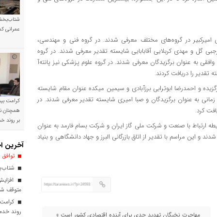
شتاب‌بخشی
عمرانی کم
 امیرکبیر در گروه‌های مختلف معرفی شدند. در گروه فنی و مهندسی،
ی گل و مهدی کربلایی آقابابایی شایسته تقدیر معرفی شدند. در گروه
قی به عنوان برگزیدگان معرفی شدند. در گروه علوم پزشکی نیز پانته‌آ
 تقدیر را دریافت کردند.
برگزیده و احمدرضا ابوترابی برزآبادی و سیمین میکده عنوان مقام شایسته
ب زمانی به عنوان برگزیدگان و صبا امیری شایسته تقدیر معرفی شدند. در
کرامت بیمه
افت کرد.
همچنان نی
بر روند 
یطه ارتباط با صنعت و شرکت ملی گاز ایران و شرکت بسام فارمد به عنوان
ند و این مراسم با تقدیر از اتاق بازرگانی البرز و جهاد دانشگاهی و بنیاد
آخرین اخ
توافق ا
شتاب‌بخ
افزایش
https://taranews.ir/?p=24593
متوقف ش
کرامت ب
روند خدم
مهاجرت نخبگان تهدید جدی برای آینده اقتصادی کشور است »