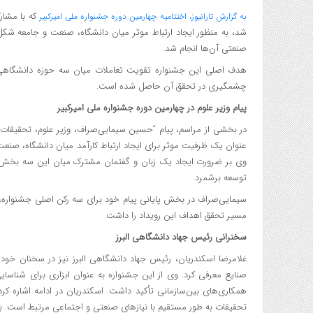
که با مشارک
به گزارش تارانیوز، اختتامیه چهارمین دوره جشنواره ملی امیرکبیر
شد، به منظور ایجاد ارتباط موثر میان دانشگاه، صنعت و جامعه شکل
صنعتی آن‌ها انجام شد.
هدف اصلی این جشنواره تقویت تعاملات میان سه حوزه دانشگاهی، 
چشمگیری در تحقق آن حاصل شده است.
پیام وزیر علوم در چهارمین دوره جشنواره ملی امیرکبیر
در بخشی از مراسم، پیام “حسین سیمایی‌صراف، وزیر علوم، تحقیقات و ف
عنوان یک ظرفیت موثر برای ایجاد ارتباط کارآمد میان دانشگاه، صنعت
وی بر ضرورت ایجاد یک زبان و گفتمان مشترک میان این سه بخش تأک
توسعه برشمرد.
سیمایی‌صراف در بخش پایانی پیام خود برای سه رکن اصلی جشنواره، یعن
مسیر تحقق اهداف این رویداد را داشت.
سخنرانی رئیس جهاد دانشگاهی البرز
غلامرضا اسکندریان، رئیس جهاد دانشگاهی البرز نیز در سخنان خود، 
صنایع معرفی کرد. وی از این جشنواره به عنوان ابزاری برای شناس
همکاری‌های بین‌سازمانی تأکید داشت. اسکندریان در ادامه اشاره کر
تحقیقات به طور مستقیم با نیازهای صنعتی و اجتماعی مرتبط است. ب