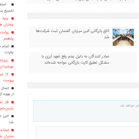
استفاد
تضییع بی
بیماران هم
اتاق بازرگانی البرز میزبان گفتمان ثبت شرکت‌ها
روایت ش
شد
ولیعصر
عالیات
صادر کنندگان به دلیل عدم رفع تعهد ارزی با
پروژه‌
مشکل تعلیق کارت بازرگانی مواجه شده‌اند
بهره‌بردار
پیوست
اعمال 
از هفته آی
فاز نخ
شر خواهد شد.
رئیس‌جمهو
البرز 
شد
استاندا
مدیران ش