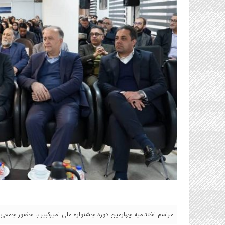
مراسم اختتامیه چهارمین دوره جشنواره ملی امیرکبیر با حضور جمعی از م