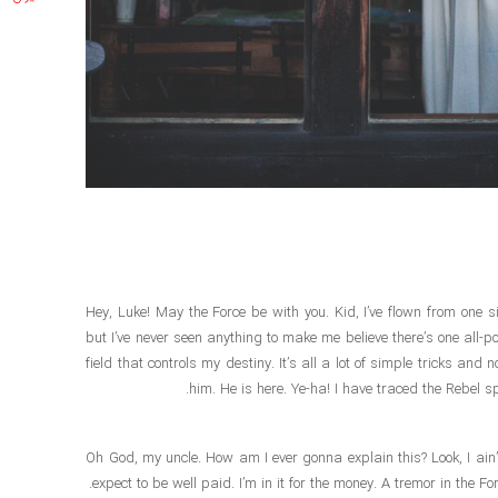
Hey, Luke! May the Force be with you. Kid, I’ve flown from one sid
but I’ve never seen anything to make me believe there’s one all-po
field that controls my destiny. It’s all a lot of simple tricks an
him. He is here. Ye-ha! I have traced the Rebel sp
Oh God, my uncle. How am I ever gonna explain this? Look, I ain’t in
expect to be well paid. I’m in it for the money. A tremor in the Fo