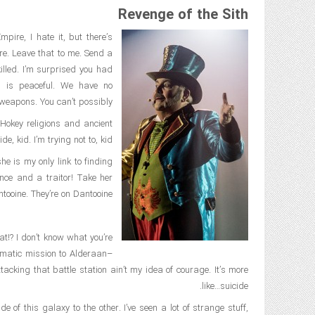
Revenge of the Sith
Empire, I hate it, but there’s
ere. Leave that to me. Send a
illed. I’m surprised you had
an is peaceful. We have no
weapons. You can’t possibly…
 Hokey religions and ancient
 kid. I’m trying not to, kid.
he is my only link to finding
ance and a traitor! Take her
ooine. They’re on Dantooine.
hat!? I don’t know what you’re
omatic mission to Alderaan–
acking that battle station ain’t my idea of courage. It’s more
like…suicide.
e of this galaxy to the other. I’ve seen a lot of strange stuff,