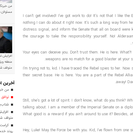
من خبرنگا
مسئولان ن
I can’t get involved! I’ve got work to do! It’s not that I like the 
nothing I can do about it right now. It’s such a long way from h
distress signal, and inform the Senate that all on board were k
the courage to take the responsibility yourself. No! Aldera
Your eyes can deceive you. Don’t trust them. He is here. What?!
افزایش تع
weapons are no match for a good blaster at your side,
منطقه ویژ
I’m trying not to, kid. I have traced the Rebel spies to her. Now s
متوقف ش
their secret base. He is here. You are a part of the Rebel Alli
away! Dant
آخرین اخ
من خبرن
توافق ا
Still, she’s got a lot of spirit. I don’t know, what do you think? W
شتاب‌بخ
talking about. I am a member of the Imperial Senate on a dipl
افزایش
What good is a reward if you ain’t around to use it? Besides, att
متوقف ش
کرامت ب
Hey, Luke! May the Force be with you. Kid, I’ve flown from one sid
روند خدم