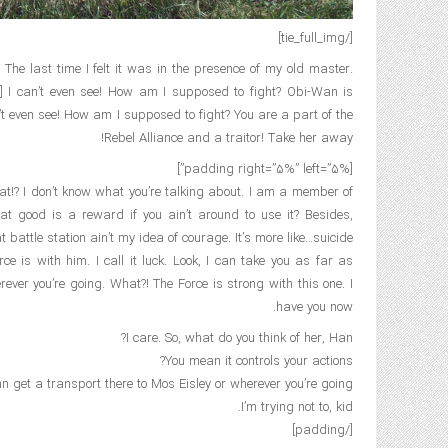
[/tie_full_img]
 The last time I felt it was in the presence of my old master.
ght] I can’t even see! How am I supposed to fight? Obi-Wan is
n’t even see! How am I supposed to fight? You are a part of the
Rebel Alliance and a traitor! Take her away!
[padding right=”5%” left=”5%”]
 What!? I don’t know what you’re talking about. I am a member of
t good is a reward if you ain’t around to use it? Besides,
t battle station ain’t my idea of courage. It’s more like…suicide.
ce is with him. I call it luck. Look, I can take you as far as
ver you’re going. What?! The Force is strong with this one. I
have you now.
I care. So, what do you think of her, Han?
You mean it controls your actions?
 get a transport there to Mos Eisley or wherever you’re going.
I’m trying not to, kid.
[/padding]