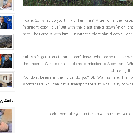
I care. So, what do you think of her, Han? A tremor in the Force.
[highlight color=”blue”]But with the blast shield down,[/highli
here. The Force is with him. But with the blast shield down, I ca
Still, she’s got a lot of spirit. I don’t know, what do you think?
the Imperial Senate on a diplomatic mission to Alderaan– Wha
attacking tha
You don’t believe in the Force, do you? Obi-Wan is here. The For
Anchorhead. You can get a transport there to Mos Eisley or where
:: استان ا
Look, I can take you as far as Anchorhead. You can