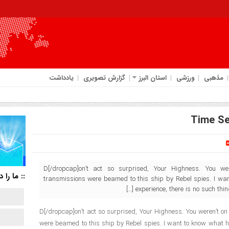
مذهبی
ورزشی
استان البرز
گزارش تصویری
یادداشت
Time Se
[dropcap]D[/dropcap]on’t act so surprised, Your Highness. Yo
:: ما را د
transmissions were beamed to this ship by Rebel spies. I wa
experience, there is no such thin
[dropcap]D[/dropcap]on’t act so surprised, Your Highness. You weren’
were beamed to this ship by Rebel spies. I want to know what ha