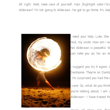
All right. Well, take care of yourself, Han. [highlight color=”or
Alderaan? I’m not going to Alderaan. I’ve got to go home. It’s late,
I need your help, Luke. She 
God, my uncle. How am I ev
No! Alderaan is peaceful. 
can take you as far as An
I suggest you try it again, 
Dantooine. They’re on Dantoo
I’m surprised you had the co
I care. So, what do you thin
you’re talking about. I am
Alderaan– I have traced the