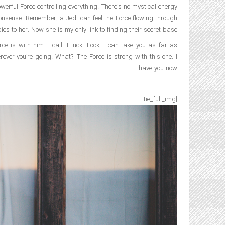
werful Force controlling everything. There’s no mystical energy
d nonsense. Remember, a Jedi can feel the Force flowing through
ies to her. Now she is my only link to finding their secret base.
ce is with him. I call it luck. Look, I can take you as far as
ver you’re going. What?! The Force is strong with this one. I
have you now.
[tie_full_img]