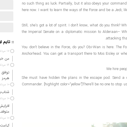
no such thing as luck. Partially, but it also obeys your command
here now. I want to learn the ways of the Force and be a Jedi, li
Still, she’s got a lot of spirit. I don’t know, what do you think?
the Imperial Senate on a diplomatic mission to Alderaan– Wha
attacking tha
:: تایم ل
You don’t believe in the Force, do you? Obi-Wan is here. The For
۱۷ مرداد ۱۴۰۵
Anchorhead. You can get a transport there to Mos Eisley or where
من خبر
۱۴ مرداد ۱۴۰۵
We hire peop
توافق 
She must have hidden the plans in the escape pod. Send a de
هرمز
Commander. [highlight color=”yellow”]There’ll be no one to stop us t
۱۰ مرداد ۱۴۰۵
شتاب‌ب
۱۰ مرداد ۱۴۰۵
افزایش
متوقف
۱۰ مرداد ۱۴۰۵
کرامت 