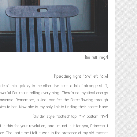
[/tie_full_img]
[padding right=”5%” left=”5%”]
e of this galaxy to the other. I’ve seen a lot of strange stuff,
werful Force controlling everything. There’s no mystical energy
d nonsense. Remember, a Jedi can feel the Force flowing through
ies to her. Now she is my only link to finding their secret base.
[divider style=”dotted” top=”20″ bottom=”20″]
 this for your revolution, and I’m not in it for you, Princess. I
rce. The last time I felt it was in the presence of my old master.