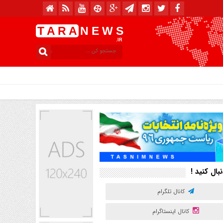
T A R A
N E W S
.IR
امروز : شنبه, ۱۷ مرداد , ۱۴۰۵ .::. برابر با : Saturday, 8 August , 2026 .::. اخبار منتشر شده : 0 خبر
نبال کنید !
کانال تلگرام
کانال اینستاگرام