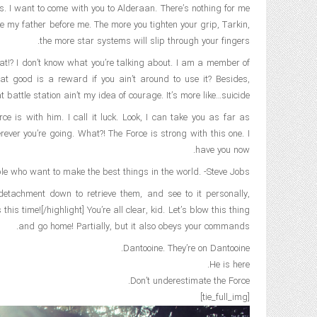
s. I want to come with you to Alderaan. There’s nothing for me
ke my father before me. The more you tighten your grip, Tarkin,
the more star systems will slip through your fingers.
 What!? I don’t know what you’re talking about. I am a member of
t good is a reward if you ain’t around to use it? Besides,
t battle station ain’t my idea of courage. It’s more like…suicide.
ce is with him. I call it luck. Look, I can take you as far as
ver you’re going. What?! The Force is strong with this one. I
have you now.
le who want to make the best things in the world. -Steve Jobs
tachment down to retrieve them, and see to it personally,
his time![/highlight] You’re all clear, kid. Let’s blow this thing
and go home! Partially, but it also obeys your commands.
Dantooine. They’re on Dantooine.
He is here.
Don’t underestimate the Force.
[tie_full_img]