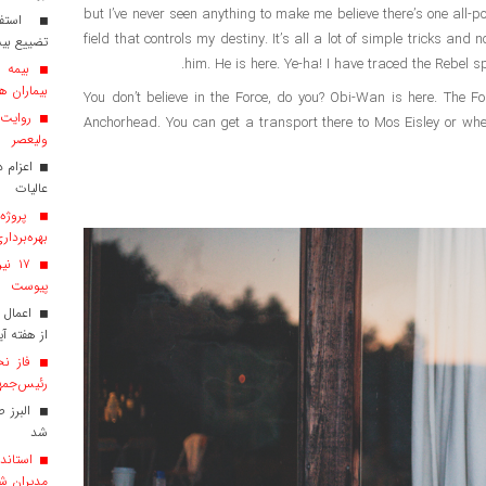
but I’ve never seen anything to make me believe there’s one all-po
استفاد
field that controls my destiny. It’s all a lot of simple tricks an
تضییع بی
him. He is here. Ye-ha! I have traced the Rebel sp
بیماران هم
You don’t believe in the Force, do you? Obi-Wan is here. The For
روایت ش
Anchorhead. You can get a transport there to Mos Eisley or where
ولیعصر
عالیات
پروژه‌
بهره‌بردار
پیوست
اعمال 
از هفته آی
فاز نخ
رئیس‌جمهو
البرز 
شد
استاندا
مدیران ش