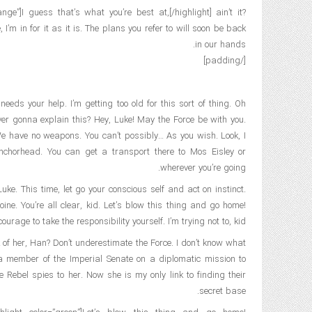
ange”]I guess that’s what you’re best at,[/highlight] ain’t it?
 I’m in for it as it is. The plans you refer to will soon be back
in our hands.
[/padding]
needs your help. I’m getting too old for this sort of thing. Oh
er gonna explain this? Hey, Luke! May the Force be with you.
We have no weapons. You can’t possibly… As you wish. Look, I
chorhead. You can get a transport there to Mos Eisley or
wherever you’re going.
Luke. This time, let go your conscious self and act on instinct.
ine. You’re all clear, kid. Let’s blow this thing and go home!
urage to take the responsibility yourself. I’m trying not to, kid.
k of her, Han? Don’t underestimate the Force. I don’t know what
 a member of the Imperial Senate on a diplomatic mission to
 Rebel spies to her. Now she is my only link to finding their
secret base.