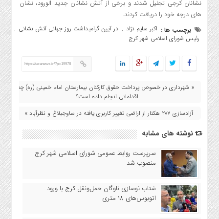
نشانان کرجی تجلیل شدند و برخی از آتش نشانان جدید الورود، نشان
های درجه خود را دریافت کردند.
اکبر سلیم نژاد
در آیین گرامیداشت روز جهانی آتش نشانی
برچسب ها :
,
,
رئیس شورای اسلامی شهر کرج
https://taranews.ir/?p=19978
« شهرداری در خصوص پرداخت حقوق کارکنان بیمارستان امام خمینی (ره) چه
اقداماتی انجام داده است؟
آزادسازی ۲۰۷ هکتار از اراضی تغییر کاربری یافته در ساوجبلاغ و نظرآباد »
نوشته های مشابه
سرپرست روابط عمومی شورای اسلامی شهر کرج
منصوب شد
شتاب نوسازی ناوگان حمل‌ونقل کرج با ورود
اتوبوس‌های ۱۸ متری