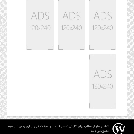
تمامی حقوق مطالب برای "تارانیوز"محفوظ است و هرگونه کپی برداری بدون ذکر منبع
ممنوع می باشد.