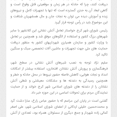
دریافت کنند، چرا که حادثه در هر زمان و موقعیتی قابل وقوع است و
گاهی ابعاد آن به حدی گسترده است که تنها با تجهیزات کامل و نیروهای
زبده و آموزش دیده می توان به نجات جان و مال همشهریان شتافت و
این موضوع باید در رأس توجه قرار گیرد.
رئیس شورای شهر کرج خواستار تعامل آتش نشانی این کلانشهر با سایر
شهرهای بزرگ کشور و استفاده از الگوهای موفق شد و همچنین بر تعامل
با وزارت کشور و سازمان همیاری شهرداریهای کشور به منظور دریافت
حمایت های ملی جهت تجهیزات و ماشین آلات تخصصی سبک و سنگین
تاکید کرد.
سلیم نژاد توجه به نصب شیرهای آتش نشانی در سطح شهر،
فرهنگسازی و پرورش آتش نشانان افتخاری، استفاده بیشتر از امکانات
امداد و نجات هوایی، کاهش فاصله حضور نیروها در محل حادثه و خطر و
همچنین رسیدگی به دغدغه ها و مشکلات معیشتی و شغلی آتش
نشانان را از دغدغه های شورای اسلامی شهر کرج خواند و از حمایت
نمایندگان مردم برای تحولات اساسی در این حوزه خبر داد.
گفتنی است در پایان این مراسم که با حضور عباس زارع، سارا دشت گرد
و محمدحسین خلیلی اردکانی از اعضای شورای اسلامی شهر، علی اصغر
کمالی زاده شهردار و جمع دیگری از مسئولان همراه بود، تعدادی از آتش