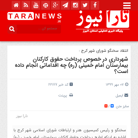
T A R A
N E W S
.IR
انتقاد سخنگو شورای شهر کرج :
شهرداری در خصوص پرداخت حقوق کارکنان
بیمارستان امام خمینی (ره) چه اقداماتی انجام داده
است؟
۰۷ مهر ۱۳۹۹
کد خبر 19977
ایمیل
پرینت
سایز متن
/
تارا نیوز
سخنگو و رئیس کمیسیون هنر و ارتباطات شورای اسلامی شهر کرج با
اشاره به اینکه لوایح پرداخت حقوق کارکنان بیمارستان امام خمینی (ره)