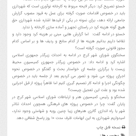
خستو تصریح کرد: دیگر لایحه مربوط به کارخانه نوآوری است که شهرداری
باید در خصوص اقدامات صورت گرفته برای عمل به قیود مصوب گزارش
جامعی ارائه دهد، برای نمونه در یکی از قیدها اشاره شده شهرداری حق
هیچ گونه هزینه کرد در راستای تجهیز و آماده سازی کارخانه را ندارد.
خستو در ادامه گفت: اما گزارش هایی مبنی بر هزینه کرد وجود دارد و
تقاضا داریم بدانیم هزینه ها از کدام منابع و ردیف ها و بر اساس کدام
مجوز قانونی صورت گرفته است؟
سخنگوی شورای شهر کرج در ادامه به احداث زیرگذر جمهوری اسلامی
اشاره کرد و ادامه داد: در خصوص زیرگذر جمهوری کمیسیون محیط
زیست با برگزاری جلسه ای خواستار بحث و گفتگو در خصوص نحوه
اجرای پروژه می شود و تصور می کردیم بعد از جلسه باید در خصوص
چگونگی اجرا و ادامه کار تصمیم گیری کنیم اما ظاهراً پروژه از قبل اجرایی
شده بود و علت این تعجیل چیست؟
سخنگو و رئیس کمیسیون هنر و ارتباطات شورای اسلامی شهر کرج در
پایان گفت: چرا در خصوص پروژه های فرهنگی همچون احداث تئاتر
شهر یا راه اندازی گالری هنرهای زیبا چنین رویه و شهامتی وجود ندارد،
امیدواریم شهرداری به این ابهامات ظرف مدت ۱۰ روز پاسخ شفافی دهد.
نسخه قابل چاپ
برچسب ها :