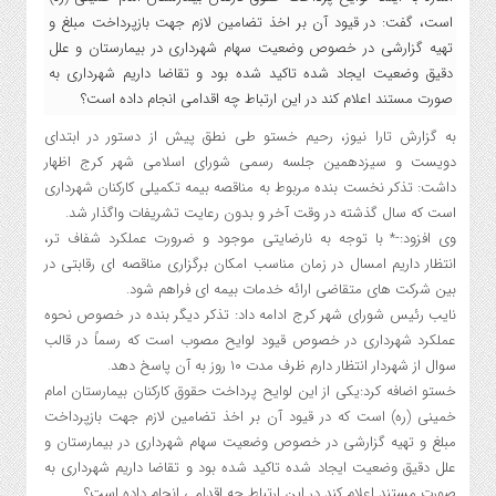
است، گفت: در قیود آن بر اخذ تضامین لازم جهت بازپرداخت مبلغ و
تهیه گزارشی در خصوص وضعیت سهام شهرداری در بیمارستان و علل
دقیق وضعیت ایجاد شده تاکید شده بود و تقاضا داریم شهرداری به
صورت مستند اعلام کند در این ارتباط چه اقدامی انجام داده است؟
به گزارش تارا نیوز، رحیم خستو طی نطق پیش از دستور در ابتدای
دویست و سیزدهمین جلسه رسمی شورای اسلامی شهر کرج اظهار
داشت: تذکر نخست بنده مربوط به مناقصه بیمه تکمیلی کارکنان شهرداری
است که سال گذشته در وقت آخر و بدون رعایت تشریفات واگذار شد.
وی افزود:-* با توجه به نارضایتی موجود و ضرورت عملکرد شفاف تر،
انتظار داریم امسال در زمان مناسب امکان برگزاری مناقصه ای رقابتی در
بین شرکت های متقاضی ارائه خدمات بیمه ای فراهم شود.
نایب رئیس شورای شهر کرج ادامه داد: تذکر دیگر بنده در خصوص نحوه
عملکرد شهرداری در خصوص قیود لوایح مصوب است که رسماً در قالب
سوال از شهردار انتظار دارم ظرف مدت ۱۰ روز به آن پاسخ دهد.
خستو اضافه کرد:یکی از این لوایح پرداخت حقوق کارکنان بیمارستان امام
خمینی (ره) است که در قیود آن بر اخذ تضامین لازم جهت بازپرداخت
مبلغ و تهیه گزارشی در خصوص وضعیت سهام شهرداری در بیمارستان و
علل دقیق وضعیت ایجاد شده تاکید شده بود و تقاضا داریم شهرداری به
صورت مستند اعلام کند در این ارتباط چه اقدامی انجام داده است؟