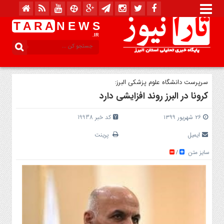
T A R A
N E W S
.IR
سرپرست دانشگاه علوم پزشکی البرز:
کرونا در البرز روند افزایشی دارد
۲۶ شهریور ۱۳۹۹
کد خبر 19938
ایمیل
پرینت
سایز متن
/