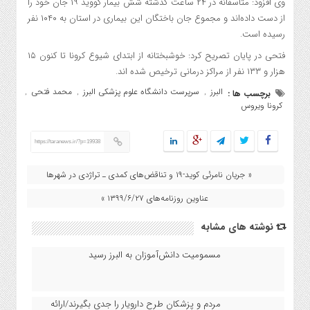
وی افزود: متاسفانه در ۲۴ ساعت گذشته شش بیمار کووید ۱۹ جان خود را
از دست داده‌اند و مجموع جان باختگان این بیماری در استان به ۱۰۴۰ نفر
رسیده است.
فتحی در پایان تصریح کرد: خوشبختانه از ابتدای شیوع کرونا تا کنون ۱۵
هزار و ۱۳۳ نفر از مراکز درمانی ترخیص شده اند.
البرز
سرپرست دانشگاه علوم پزشکی البرز
محمد فتحی
برچسب ها :
,
,
,
کرونا ویروس
https://taranews.ir/?p=19938
« جریان نامرئی کوید-۱۹ و تناقض‌های کمدی ـ تراژدی در شهرها
عناوین روزنامه‌های ۱۳۹۹/۶/۲۷ »
نوشته های مشابه
مسمومیت دانش‌آموزان به البرز رسید
مردم و پزشکان طرح دارویار را جدی بگیرند/ارائه