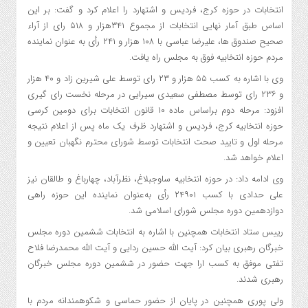
انتخابات در حوزه کرج، فردیس و اشتهارد را اعلام کرد و گفت: بر این
اساس طبق آمار نهايى انتخابات از مجموع ٣٤١هزار و ٥١٨ راى از آراء
صحيح صندوق ها، عليرضا عباسي با ١٠٨ هزار و ٢٤١ رأی به عنوان نماینده
مردم حوزه انتخابیه فوق به مجلس راه یافت.
وى با اشاره به كسب ٥٥ هزار و ٢٣ راى توسط على شيرين زاد و ٤٠ هزار
و ٢٣٦ راى توسط مصطفى سعيدى سيرايى در مرحله نخست راى گيرى
افزود: مرحله دوم براساس ماده ١٠ قانون انتخابات براى دومين کرسی
حوزه انتخابیه کرج، فردیس و اشتهارد ظرف يك ماه پس از اعلام نتيجه
مرحله اول و تاييد صحت انتخابات توسط شوراى محترم نگهبان تعيين و
اعلام خواهد شد.
وی ادامه داد: در حوزه انتخابیه ساوجبلاغ، نظرآباد، چهارباغ و طالقان نیز
على حدادى با کسب ٢٤٩٠١ رأی به‌عنوان نماینده این حوزه راهی
دوازدهمين دوره مجلس شورای اسلامی شد.
رییس ستاد انتخابات همچنین با اشاره به انتخابات ششمین دوره مجلس
خبرگان رهبری بیان کرد: آيت الله حسين ردایی و آيت الله محمدرضا فلاح
تفتى موفق به کسب ارا جهت حضور در ششمين دوره مجلس خبرگان
رهبری شدند.
ولى پورى همچنين در پايان از حضور حماسى و شكوهمندانه مردم با