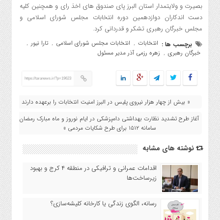
بصيرت و ولايتمدار استان البرز پاى صندوق هاى اخذ راى و همچنين كليه
دست اندكاران دوازدهمين دوره انتخابات مجلس شوراى اسلامى و
مجلس خبرگان رهبرى تشكر و قدردانى كرد.
انتخابات
انتخابات مجلس شورای اسلامی
تارا نیور
برچسب ها :
,
,
,
خبرگان رهبری
زهره رزمی آذر مدیر مسئول
,
https://taranews.ir/?p=19623
« بیش از چهار هزار نیروی پلیس در البرز امنیت انتخابات را برعهده دارند
آغاز طرح تشدید نظارت بهداشتی دامپزشکی در ایام نوروز و ماه مبارک رمضان/
سامانه ۱۵۱۲ برای طرح شکایات مردمی »
نوشته های مشابه
اقدامات عمرانی و ترافیکی در منطقه ۴ کرج و بهبود
زیرساخت‌ها
رسانه، الگوی زندگی یا کارخانه کلیشه‌سازی؟