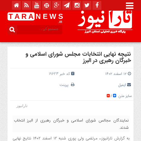
T A R A
N E W S
.IR
نتیجه نهایی انتخابات مجلس شورای اسلامی و
خبرگان رهبری در البرز
۱۲ اسفند ۱۴۰۲
کد خبر 19623
ایمیل
پرینت
سایز متن
/
تارانیوز
نمایندگان مجالس شورای اسلامی و خبرگان رهبری از البرز انتخاب
شدند.
به گزارش تارانیوز،، مرتضی ولی پوری شنبه ١٢ اسفند ١٤٠٢ نتایج نهایی