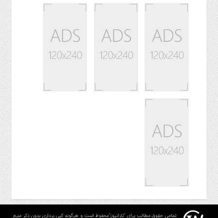
تمامی حقوق مطالب برای "تارانیوز"محفوظ است و هرگونه کپی برداری بدون ذکر منبع