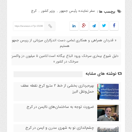
سفر نماینده رئیس جمهور
وزیر کشور
کرج
برچسب ها :
,
,
https://taranews.ir/?p=15198
« قدردان همراهی و همکاری تمامی دست اندرکاران میزبانی از رییس جمهور
هستیم
دلیل شیوع بیماری سرخک ورود اتباع بیگانه است/تامین ۵ میلیون دز واکسن
سرخک در کشور »
نوشته های مشابه
بهره‌برداری بخشی از خط ۲ مترو کرج نقطه عطف
حمل‌ونقل البرز
ضرورت توجه به ساختمان‌های ناایمن در کرج
چشم‌اندازی نو به شهری مدرن و ایمن در کرج