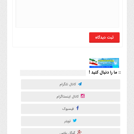
:: ما را دنبال کنید !
کانال تلگرام
کانال اینستاگرام
فیسبوک
تویتر
گوگل پلاس