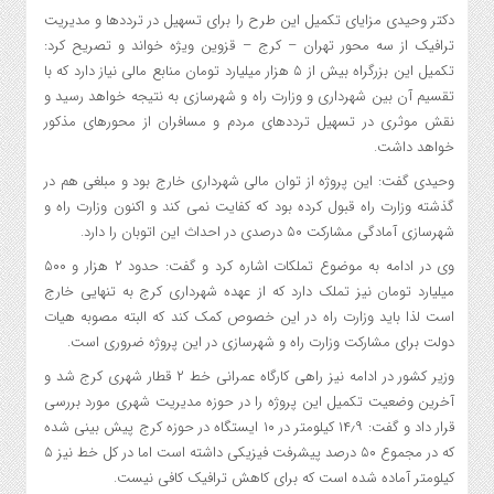
دکتر وحیدی مزایای تکمیل این طرح را برای تسهیل در ترددها و مدیریت
ترافیک از سه محور تهران – کرج – قزوین ویژه خواند و تصریح کرد:
تکمیل این بزرگراه بیش از ۵ هزار میلیارد تومان منابع مالی نیاز دارد که با
تقسیم آن بین شهرداری و وزارت راه و شهرسازی به نتیجه خواهد رسید و
نقش موثری در تسهیل ترددهای مردم و مسافران از محورهای مذکور
خواهد داشت.
وحیدی گفت: این پروژه از توان مالی شهرداری خارج بود و مبلغی هم در
گذشته وزارت راه قبول کرده بود که کفایت نمی کند و اکنون وزارت راه و
شهرسازی آمادگی مشارکت ۵۰ درصدی در احداث این اتوبان را دارد.
وی در ادامه به موضوع تملکات اشاره کرد و گفت: حدود ۲ هزار و ۵۰۰
میلیارد تومان نیز تملک دارد که از عهده شهرداری کرج به تنهایی خارج
است لذا باید وزارت راه در این خصوص کمک کند که البته مصوبه هیات
دولت برای مشارکت وزارت راه و شهرسازی در این پروژه ضروری است.
وزیر کشور در ادامه نیز راهی کارگاه عمرانی خط ۲ قطار شهری کرج شد و
آخرین وضعیت تکمیل این پروژه را در حوزه مدیریت شهری مورد بررسی
قرار داد و گفت: ۱۴٫۹ کیلومتر در ۱۰ ایستگاه در حوزه کرج پیش بینی شده
که در مجموع ۵۰ درصد پیشرفت فیزیکی داشته است اما در کل خط نیز ۵
کیلومتر آماده شده است که برای کاهش ترافیک کافی نیست.