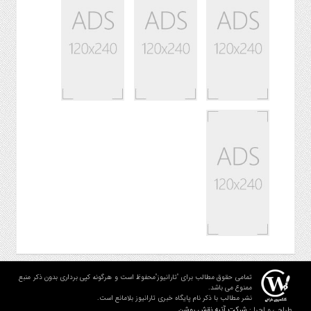
تمامی حقوق مطالب برای "تارانیوز"محفوظ است و هرگونه کپی برداری بدون ذکر منبع
ممنوع می باشد.
نشر مطالب با ذکر نام پایگاه خبری تارانیوز بلامانع است.
شرکت آتیه نقش روشن
طراحی و اجرا :