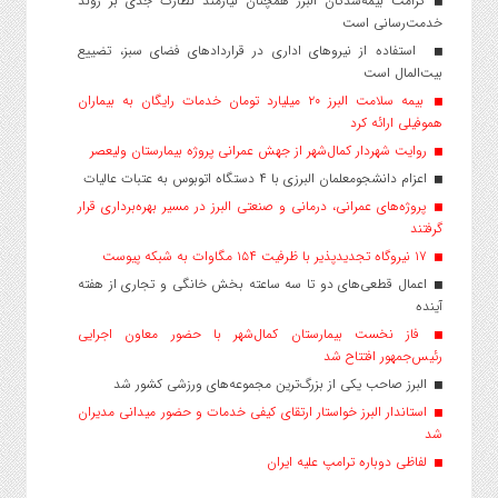
کرامت بیمه‌شدگان البرز همچنان نیازمند نظارت جدی بر روند
خدمت‌رسانی است
استفاده از نیروهای اداری در قراردادهای فضای سبز، تضییع
بیت‌المال است
بیمه سلامت البرز ۲۰ میلیارد تومان خدمات رایگان به بیماران
هموفیلی ارائه کرد
روایت شهردار کمال‌شهر از جهش عمرانی پروژه بیمارستان ولیعصر
اعزام دانشجو‌معلمان البرزی با ۴ دستگاه اتوبوس به عتبات عالیات
پروژه‌های عمرانی، درمانی و صنعتی البرز در مسیر بهره‌برداری قرار
گرفتند
۱۷ نیروگاه تجدیدپذیر با ظرفیت ۱۵۴ مگاوات به شبکه پیوست
اعمال قطعی‌های دو تا سه ساعته بخش خانگی و تجاری از هفته
آینده
فاز نخست بیمارستان کمال‌شهر با حضور معاون اجرایی
رئیس‌جمهور افتتاح شد
البرز صاحب یکی از بزرگ‌ترین مجموعه‌های ورزشی کشور شد
استاندار البرز خواستار ارتقای کیفی خدمات و حضور میدانی مدیران
شد
لفاظی دوباره ترامپ علیه ایران