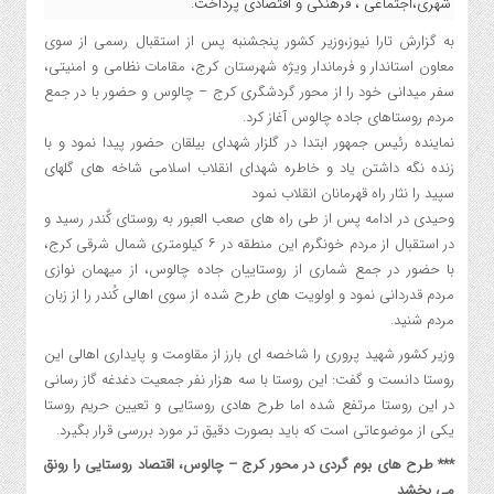
شهری،اجتماعی ، فرهنگی و اقتصادی پرداخت.
به گزارش تارا نیوز،وزیر کشور پنجشنبه پس از استقبال رسمی از سوی
معاون استاندار و فرماندار ویژه شهرستان کرج، مقامات نظامی و امنیتی،
سفر میدانی خود را از محور گردشگری کرج – چالوس و حضور با در جمع
مردم روستاهای جاده چالوس آغاز کرد.
نماینده رئیس جمهور ابتدا در گلزار شهدای بیلقان حضور پیدا نمود و با
زنده نگه داشتن یاد و خاطره شهدای انقلاب اسلامی شاخه های گلهای
سپید را نثار راه قهرمانان انقلاب نمود
وحیدی در ادامه پس از طی راه های صعب العبور به روستای کٌندر رسید و
در استقبال از مردم خونگرم این منطقه در ۶ کیلومتری شمال شرقی کرج،
با حضور در جمع شماری از روستاییان جاده چالوس، از میهمان نوازی
مردم قدردانی نمود و اولویت های طرح شده از سوی اهالی کُندر را از زبان
مردم شنید.
وزیر کشور شهید پروری را شاخصه ای بارز از مقاومت و پایداری اهالی این
روستا دانست و گفت: این روستا با سه هزار نفر جمعیت دغدغه گاز رسانی
در این روستا مرتفع شده اما طرح هادی روستایی و تعیین حریم روستا
یکی از موضوعاتی است که باید بصورت دقیق تر مورد بررسی قرار بگیرد.
*** طرح های بوم گردی در محور کرج – چالوس، اقتصاد روستایی را رونق
می بخشد