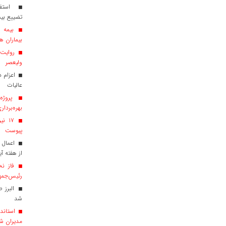
استفاد
تضییع بی
بیماران هم
روایت ش
ولیعصر
عالیات
پروژه‌
بهره‌بردار
پیوست
اعمال 
از هفته آی
فاز نخ
رئیس‌جمهو
البرز 
شد
استاندا
مدیران ش