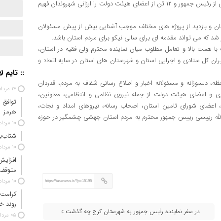
سپاس خداوند متعال را که در ماه خیر و برکت و رحمت، افتخار میزبانی از رئیس جمهور و ۱۲ تن از اعضای هیئت دولت را ارزانی شهروندان فهیم
 و بازدید از پروژه های مختلف موجب آشنایی بیش از پیش مسئولان
د که می تواند مقدمه ای برای سالی نیکو برای مردم استان باشد.
ت با همت بالا و تعامل مطلوب میان نماینده محترم ولی فقیه در استان،
یران کل ستادی و اجرایی استان و شهرستان های استان در سایه اتحاد و
:: تایم ل
 دلسوزانه و مسئولانه اخبار و اطلاع رسانی شفاف به مردم، قدردان
۱۴ مرداد ۱۴۰۵
 و اعضای هیئت دولت از جمله نیروی نظامی و انتظامی، معاونین،
توافق 
 اعضای شورای تامین استان، اصحاب رسانه، نیروهای امداد و نجات،
هرمز
لله رییسی رییس جمهور محترم به مردم استان جهشی چشمگیر در حوزه
۱۰ مرداد ۱۴۰۵
شتاب‌ب
۱۰ مرداد ۱۴۰۵
افزایش
متوقف
۱۰ مرداد ۱۴۰۵
https://taranews.ir/?p=15195
کرامت 
روند خ
در سفر نماینده رئیس جمهور به شهرستان کرج چه گذشت »
۰۵ مرداد ۱۴۰۵