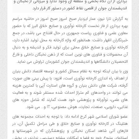
برداری از آن نگاه بخشی و منطقه ای وجود ندارد و میزبانی از نخبگان و
اندیشمندان جوان از اقصی نقاط کشور در دستور کار قرار دارد.
به گزارش تارا نیوز، عمار ایزدیار صبح امروز صبح امروز در حاشیه مراسم
بهره برداری از فاز نخست کارخانه نوآوری و صنایع خلاق البرز که با حضور
معاون علمی و فناوری ریاست جمهوری در حال افتتاح می باشد، در جمع
خبرنگاران اظهار داشت: همانطور که واژه کارخانه به محل تولید اشاره دارد،
کارخانه نوآوری و صنایع خلاق محلی برای تولید فکر و اندیشه و به دنبال
آن محصولات و فناوری های نوین است که از ذهن نخبگان داخلی و فارغ
التحصیلان دانشگاهها و اندیشمندان جوان کشورمان تراوش می نماید.
وی با بیان اینکه توجه به نظام مسائل کشور و توسعه اقتصاد دانش بنیان
از اهداف راه اندازی کارخانه نوآوری است، افزود: با پیش بینی های صورت
گرفته، شرکت های دانش بنیان و گروه های استارت آپی با کمترین هزینه
می توانند در واحدهای کم متراژ احداث شده مستقر شوند و به فعالیت
های علمی، نوآورانه و پژوهشی خود همت گمارند که شامل حوزه های
غذایی، دارویی، صنعت، تجارت، هوش مصنوعی،
IT
و… می شود.
عضو شورای اسلامی شهر کرج ادامه داد: با توجه به احداث مجموعه های
هتلینگ در کارخانه نوآوری و صنایع خلاق و طی مراحل تکمیلِ آن، در
فازهای آتی شاهد اسکان نخبگان و پژوهشگران که در شهرستانها و
استانهای متبوع خود به فضا و امکانات مشابه دسترسی ندارند، در بخش