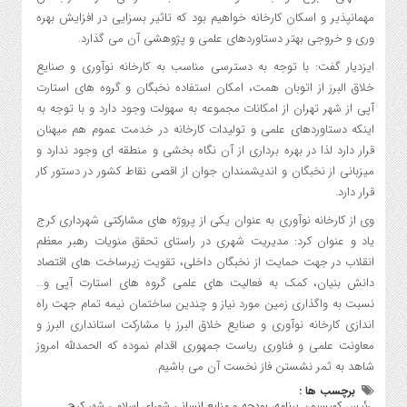
مهمانپذیر و اسکان کارخانه خواهیم بود که تاثیر بسزایی در افزایش بهره
وری و خروجی بهتر دستاوردهای علمی و پژوهشی آن می گذارد.
ایزدیار گفت: با توجه به دسترسی مناسب به کارخانه نوآوری و صنایع
خلاق البرز از اتوبان همت، امکان استفاده نخبگان و گروه های استارت
آپی از شهر تهران از امکانات مجموعه به سهولت وجود دارد و با توجه به
اینکه دستاوردهای علمی و تولیدات کارخانه در خدمت عموم هم میهنان
قرار دارد لذا در بهره برداری از آن نگاه بخشی و منطقه ای وجود ندارد و
میزبانی از نخبگان و اندیشمندان جوان از اقصی نقاط کشور در دستور کار
قرار دارد.
وی از کارخانه نوآوری به عنوان یکی از پروژه های مشارکتی شهرداری کرج
یاد و عنوان کرد: مدیریت شهری در راستای تحقق منویات رهبر معظم
انقلاب در جهت حمایت از نخبگان داخلی، تقویت زیرساخت های اقتصاد
دانش بنیان، کمک به فعالیت های علمی گروه های استارت آپی و…
نسبت به واگذاری زمین مورد نیاز و چندین ساختمان نیمه تمام جهت راه
اندازی کارخانه نوآوری و صنایع خلاق البرز با مشارکت استانداری البرز و
معاونت علمی و فناوری ریاست جمهوری اقدام نموده که الحمدلله امروز
شاهد به ثمر نشستن فاز نخست آن می باشیم.
برچسب ها :
رئیس کمیسیون برنامه، بودجه و منابع انسانی شورای اسلامی شهر کرج
,