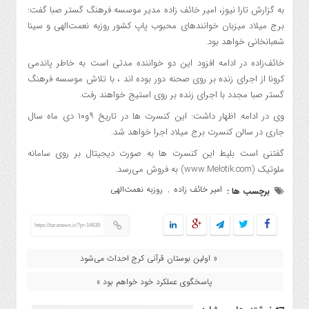
به گزارش تارا نیوز، امیر خائف زاده مدیر موسسه فرهنگ گستر صبا گفت:
برج میلاد میزبان خوانندهای محبوب پاپ کشور روزبه نعمت‌الهی و سینا
شعبانخانی خواهد بود.
خائف‌زاده در ادامه افزود این دو خواننده مدتی است به خاطر پاندمی
کرونا از اجرای زنده بر روی صحنه دور بوده اند ، با تلاش موسسه فرهنگ
گستر صبا مجدد با اجرای زنده بر روی استیج خواهند رفت.
وی در ادامه اظهار داشت: این کنسرت ها در تاریخ ۹و۱۰ دی ماه سال
جاری در سالن کنسرت برج میلاد اجرا خواهد شد.
گفتنی است بلیط این کنسرت ها به صورت دیجیتال بر روی سامانه
ملوتیک (www.Melotik.com) به فروش می‌رسد.
امیر خائف زاده
روزبه نعمت‌الهی
برچسب ها :
,
https://taranews.ir/?p=14639
« اولین بوستان قرآنی کرج احداث می‌شود
پاسخگوی عملکرد خود خواهم بود »