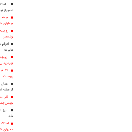
استفاد
تضییع بی
بیماران هم
روایت ش
ولیعصر
عالیات
پروژه‌
بهره‌بردار
پیوست
اعمال 
از هفته آی
فاز نخ
رئیس‌جمهو
البرز 
شد
استاندا
مدیران ش