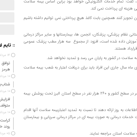
 گفت: تمام خدمات الکترونیکی خواهد بود براین اساس بیمه سلامت
کی هزینه ای پرداخت نمی کند.
ان تجویز کنند همچنین بابت کاغذ هیچ پرداختی نمی توانیم داشته باشیم
انی نظام پزشکی، پزشکان، انجمن ها، بیمارستانها و سایر مراکز درمانی
ها آموزش داده شده است، افزود: از مجموع سه هزار مطب پزشک عمومی
:: تایم ل
۱۴ مرداد ۱۴۰۵
یمه سلامت در کشور به پایان می رسد و تمدید نخواهد شد.
توافق 
 ماه سال جاری این افراد باید برای دریافت اعتبار به شعب بیمه سلامت
هرمز
۱۰ مرداد ۱۴۰۵
شتاب‌ب
۱۰ مرداد ۱۴۰۵
مدیر کل بیمه سلامت البرز خاطرنشان کرد: در حال حاضر ۱۱ میلیون نفر در سطح کشور و ۲۶۰ هزار نفر در سطح استان البرز تحت پوشش بیمه
افزایش
متوقف
اطلاعات به روز ارائه دهند تا نسبت به تمدید اعتباربیمه سلامت آنها اقدام
۱۰ مرداد ۱۴۰۵
فت خدمات درمانی به صورت بیمه ای در مراکز درمانی سرپایی و بیمارستان
کرامت 
روند خ
ه سلامت استان مراجعه نمایند.
۰۵ مرداد ۱۴۰۵