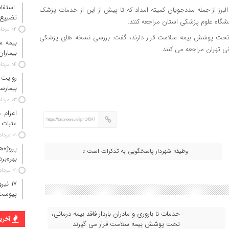
استفاد
ه شده طرح همگانی در البرز از جمله مددجویان کمیته امداد که تا پیش از این از خدمات پزشک
تضییع 
انشگاه علوم پزشکی استان مراجعه کنند.
۰۴ مرداد ۱۴۰۵
مت استان البرز با اعلام اینکه حدود ۵۵۰ هزار نفر تحت پوشش بیمه سلامت قرار دارند، گفت: بررسی نسخه های پزشکی
بیماران
۰۴ مرداد ۱۴۰۵
روایت
بیمارس
۰۳ مرداد ۱۴۰۵
https://taranews.ir/?p=14547
عتبات 
۰۱ مرداد ۱۴۰۵
پروژه‌
وظیفه شهردار پاسخگویی به تذکرات است »
بهره‌بر
۰۱ مرداد ۱۴۰۵
پیوست
خدمات نا باروری و مادران باردار فاقد بیمه درمانی،
آخرین
تحت پوشش بیمه سلامت قرار می گیرند