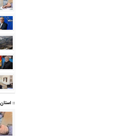
:: استان ا