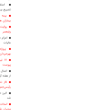
استفاد
تضییع بی
بیماران هم
روایت ش
ولیعصر
عالیات
پروژه‌
بهره‌بردار
پیوست
اعمال 
از هفته آی
فاز نخ
رئیس‌جمهو
البرز 
شد
استاندا
مدیران ش