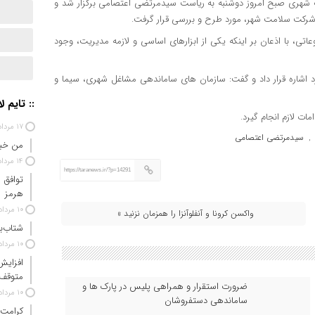
شهری صبح امروز دوشنبه به ریاست سیدمرتضی اعتصامی برگزار شد و
کت سلامت شهر، مورد طرح و بررسی قرار گرفت.
با اذعان بر اینکه یکی از ابزارهای اساسی و لازمه مدیریت، وجود
اشاره قرار داد و گفت: سازمان های ساماندهی مشاغل شهری، سیما و
:: تایم ل
ت لازم انجام گیرد.
۱۷ مرداد ۱۴۰۵
سیدمرتضی اعتصامی
,
من خبر
۱۴ مرداد ۱۴۰۵
https://taranews.ir/?p=14291
توافق 
هرمز
۱۰ مرداد ۱۴۰۵
واکسن کرونا و آنفلوآنزا را همزمان نزنید »
شتاب‌ب
۱۰ مرداد ۱۴۰۵
افزایش
متوقف
ضرورت استقرار و همراهی پلیس در پارک ها و
۱۰ مرداد ۱۴۰۵
ساماندهی دستفروشان
کرامت 