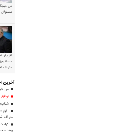
من خبرنگا
مسئولان ن
افزایش تع
منطقه ویژ
متوقف ش
آخرین اخ
من خبرن
توافق ا
شتاب‌بخ
افزایش
متوقف ش
کرامت ب
روند خدم