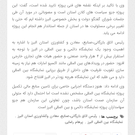
وی با تاکید بر اینکه نقشه های فنی پروژه تایید شده است، گفت: این
پروژه جزو سیاست های کلان استان است و مصوباتی در مورد آن طی
جلسات شورای گفتگو دولت و بخش خصوصی البرز داشته ایم که حتی با
تغییر برخی مسئولیت ها در استان از جمله استاندار هم انجام این پروژه
ادامه می یابد.
رئیس اتاق بازرگانی،صنایع، معادن و کشاورزی استان البرز با اشاره به
اهمیت وجود یک نمایشگاه دائمی و بین المللی در البرز با توجه به
استقرار بیش از ۴ هزار واحد صنعتی و حضور هیات های تجاری خارجی
افزود: حضور در رویدادهای بین المللی مانند اکسپو امارات هم نیاز به زمینه
سازی تقویت ظرفیت های داخلی از طریق برپایی نمایشگاه بین المللی
دارد و می طلبد که این نمایشگاه هرچه زودتر در البرز افتتاح شود.
وی ادامه داد: هنوز دستگاه اجرایی خاصی برای تامین منابع مالی تکمیل
پروژه نمایشگاه بین المللی مشخص نشده است اما احتمال دارد که متولی
آن سازمان صمت استان باشد، چون تعاونی این سازمان هم جزو
سهامداران پروژه نمایشگاه دائمی و بین المللی البرز است.
رئیس اتاق بازرگانی،صنایع، معادن وکشاورزی استان البرز
برچسب ها :
,
نمایشگاه بین المللی البرز
پرهام رضایی
,