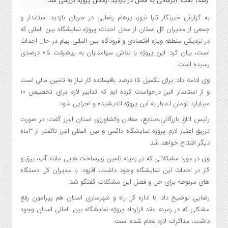
رسد، گفت: آبرسانی به محل در بازدید ازمحل پروژه بررسی شد.
به گزارش خبرنگار تارا نیوز، پرهام رضایی در جریان بازدید استاندار و
جمعی از مدیران کل استان از محل احداث پروژه نمایشگاه بین المللی که
در نزدیکی منطقه ویژه اقتصادی و فرودگاه بین المللی پیام در حال احداث
است، بیان کرد: این پروژه با تلاش سهامداران به پیشرفت ۸۵ درصدی
رسیده است.
وی ادامه داد: برای تکمیل ۱۵ درصد باقیمانده کار نیاز به تامین مالی است
و از استاندار البرز درخواست کرده ایم که تدابیر لازم برای تخصیص ۱۰
مبیلیارد تومان اعتبار به این پروژه اندیشیده و اجرایی شود.
رئیس اتاق بازرگانی،صنایع، معادن وکشاورزی استان البرز گفت: در صورت
تزریق اعتبار لازم پروژه نمایشگاه دائمی و بین المللی البرز تاکمتر از ۳ماه
دیگر افتتاح خواهد شد.
وی در مورد مشکلاتی که در زمینه تامین زیرساخت هایی مانند آب، برق و
گاز در احداث این نمایشگاه وجود داشت، افزود: با مدیران کل دستگاه
های مربوطه برای حل و فصل این مشکلات گفتگو شد.
رضایی توضیح داد: با اداره کل راه و شهرسازی استان هم پیرامون رفع
مشکلی که در زمینه عقد قرارداد پروژه نمایشگاه بین المللی استان وجود
داشت، مذاکرات لازم نجام شده است.