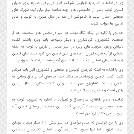
وی در ادامه با اشاره به افزایش شیفت کاری در برخی صنایع برای جبران
کسری تولید ناشی از خاموشی های چند ساعته برق بیان کرد: شهرک های
صنعتی استان نباید با خاموشی آن هم در سال مزین به تولید و مانع
زدایی ها مواجه شوند.
حدادی با تاکید بر اینکه نگاه دولت به البرز در بخش های مختلف اعم از
صنعت، کشاورزی، گردشگری و دیگر زمینه‌ها باید ویژه باشد، گفت:
دلیلش وجود ظرفیت‌های ویژه در البرز است، از طرفی با توجه به‌ اینکه
بخشی از آب شرب تهران از سدهای البرز تامین می شود نباید برای تامین
زیرساخت‌های استان از جمله دریافت حق آبه چشم به پایتخت بدوزیم.
وی با اشاره به اینکه نیازهای تولیدی و صنعتی و کشاورزی البرز باید مرتفع
شود، گفت: تامین زیرساخت‌ها مانند حفر چاه‌های آب و برق رسانی به
اراضی و باغات کشاورزی مهم است، برخی باغات استان در حال از بین
رفتن است و تبدیل به ویلا می‌شود.
نماینده مردم طالقان، ساوجبلاغ و نظرآباد با اشاره به ضرورت توجه به
تغذیه مصنوعی در بحث آبرسانی گفت: این مسئله در راستای تامین آب
برای اراضی کشاورزی مهم است.
وی با این توضیح که منابع درآمدی در البرز بیش‌ از ۳ هزار میلیارد تومان
است، افزود : اما تنها حدود ۳۰ درصد آن به استان تخصیص داده می