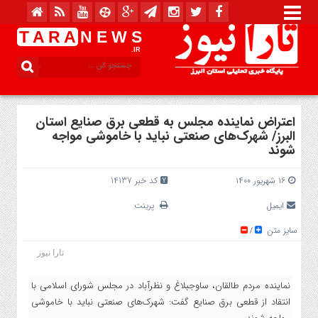
T A R A
N E W S
.IR
اعتراض نماینده مجلس به قطعی برق صنایع استان
البرز/ شهرک‌های صنعتی نباید با خاموشی مواجه
شوند
۱۶ شهریور ۱۴۰۰
کد خبر 14137
ایمیل
پرینت
سایز متن
/
تارا نیوز
نماینده مردم طالقان، ساوجبلاغ و نظرآباد در مجلس شورای اسلامی با
انتقاد از قطعی برق صنایع گفت: شهرک‌های صنعتی نباید با خاموشی