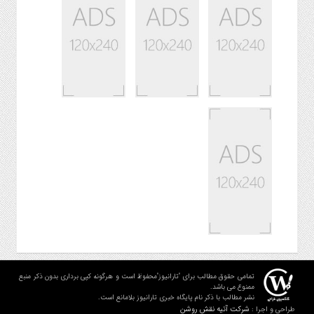
تمامی حقوق مطالب برای "تارانیوز"محفوظ است و هرگونه کپی برداری بدون ذکر منبع
ممنوع می باشد.
نشر مطالب با ذکر نام پایگاه خبری تارانیوز بلامانع است.
شرکت آتیه نقش روشن
طراحی و اجرا :