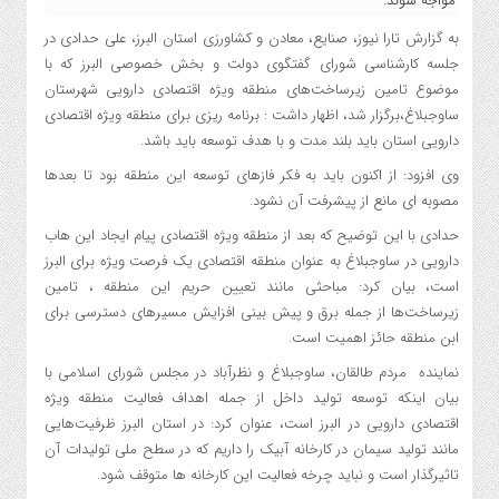
مواجه شوند.
به گزارش تارا نیوز، صنایع، معادن و کشاورزی استان البرز، علی حدادی در
جلسه کارشناسی شورای گفتگوی دولت و بخش خصوصی البرز که با
موضوع تامین زیرساخت‌های منطقه ویژه اقتصادی دارویی شهرستان
ساوجبلاغ،برگزار شد، اظهار داشت : برنامه ریزی برای منطقه ویژه اقتصادی
دارویی استان باید بلند مدت و با هدف توسعه باید باشد.
وی افزود: از اکنون باید به فکر فازهای توسعه این منطقه بود تا بعدها
مصوبه ای مانع از پیشرفت آن نشود.
حدادی با این توضیح که بعد از منطقه ویژه اقتصادی پیام ایجاد این هاب
دارویی در ساوجبلاغ به عنوان منطقه اقتصادی یک فرصت ویژه برای البرز
است، بیان کرد: مباحثی مانند تعیین حریم این منطقه ، تامین
زیرساخت‌ها از جمله برق و پیش بینی افزایش مسیرهای دسترسی برای
ابن منطقه حائز اهمیت است.
نماینده مردم طالقان، ساوجبلاغ و نظرآباد در مجلس شورای اسلامی با
بیان اینکه توسعه تولید داخل از جمله اهداف فعالیت منطقه ویژه
اقتصادی دارویی در البرز است، عنوان کرد: در استان البرز ظرفیت‌هایی
مانند تولید سیمان در کارخانه آبیک را داریم که در سطح ملی تولیدات آن
تاثیرگذار است و نباید چرخه فعالیت این کارخانه ها متوقف شود.