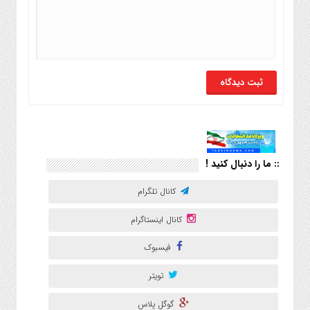
:: ما را دنبال کنید !
کانال تلگرام
کانال اینستاگرام
فیسبوک
تویتر
گوگل پلاس