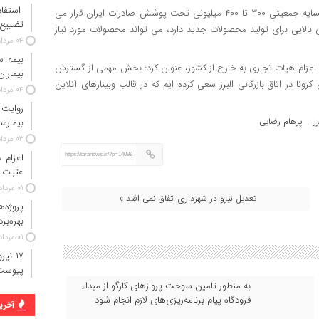
استفاد
وی با این توضیح که تنها با کار بر روی بازارهای هدف کشورهای همسایه جمعیتی ۳۰۰ تا ۴۰۰ میلیونی تحت پوشش صادرات ایران قرار می
تضییع 
ی بالایی برای تولید محصولات جدید دارد، می تواند محصولات مورد نیاز
۰۴ مرداد ۱۴۰۵
انی و اعزام هیات تجاری به خارج از کشور، عنوان کرد: بخش مهمی از گسترش
بیماران
ونا در اتاق بازرگانی البرز سعی کرده ایم که در قالب وبینارهای آنلاین
۰۴ مرداد ۱۴۰۵
روایت
ز
پرهام رضایی
بیمارس
,
۰۳ مرداد ۱۴۰۵
https://taranews.ir/?p=14098
عتبات 
۰۱ مرداد ۱۴۰۵
تعدیل نیرو در شهرداری اتفاق نمی افتد »
پروژه‌
بهره‌بر
۰۱ مرداد ۱۴۰۵
پیوست
به منظور تامین سوخت پروازهای کارگو از مبداء
فرودگاه پیام برنامه‌ریزی‌های لازم انجام شود
آخرین