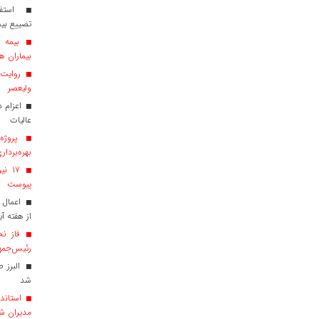
استفاد
تضییع بی
بیماران هم
روایت ش
ولیعصر
عالیات
پروژه‌
بهره‌بردار
پیوست
اعمال 
از هفته آی
فاز نخ
رئیس‌جمهو
البرز 
شد
استاندا
مدیران ش