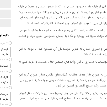
البرز از پارک علم و فناوری استان البرز که با حضور رئیس و معاونان پارک
ک علم و فناوری در بحث تجاری سازی و فروش تولیدات خود نیاز به حمایت
ان دارد، به طور مرتب شرکت‌های دانش بنیان و گروه های استارت آپی
 چاره ای برای تامین بازار فروش این شرکت‌ها اندیشیده نشده است.
یه از اینکه متاسفانه سیاست گذاری‌های دولت در مشورت با بخش خصوصی
:: تایم ل
در دولت سیزدهم رویکرد و نگاه به بخش خصوصی تغییر کرده و اعتماد
۱۴ مرداد ۱۴۰۵
هش و فناوری استان به عنوان سهامداران آن تصریح کرد: با توجه به این
توافق 
هرمز
 پژوهشی داشته باشد.
۱۰ مرداد ۱۴۰۵
 صنعتی در البرز گفت: خوشبختانه بسیاری از این واحدهای صنعتی فعال هستند و موارد کمی به
شتاب‌ب
۱۰ مرداد ۱۴۰۵
 به عنوان بازار هدف فعالیت شرکت‌های دانش بنیان عنوان کرد: این
افزایش
پایگاه‌ها در حوزه صنایع غذایی، قطعات خودرو و یا صنایع دارویی برای
متوقف
هی سبب رشد سریع اقتصادی استان می‌شود.
۱۰ مرداد ۱۴۰۵
رئیس اتاق بازرگانی، صنایع، معادن و کشاورزی استان البرز با اشاره به وجود بیش از ۱۶۰ برند ملی در البرز توضیح داد: این شرکت‌ها بازار فروش
کرامت 
تی در اختیار این برندها و دیگر صنایع استان قرار می دهد، پیشرفت خوبی
روند خ
۰۵ مرداد ۱۴۰۵